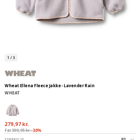
1
/
3
Wheat Ellena Fleece Jakke - Lavender Rain
WHEAT
279,97 kr.
Før
399,95 kr.
-
30
%
92
STØRRELSE