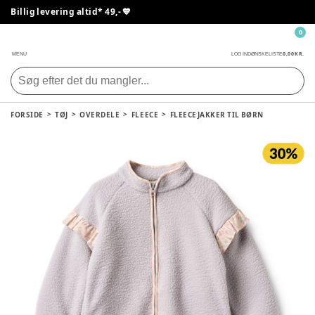
Billig levering altid* 49,- 💙
0
0,00 KR.
MENU
LOG IND
ØNSKELISTE
FORSIDE
TØJ
OVERDELE
FLEECE
FLEECEJAKKER TIL BØRN