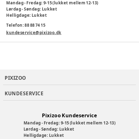
Mandag - Fredag: 9-15 (lukket mellem 12-13)
Specifikationer
Lørdag - Søndag: Lukket
Materiale: 100 % polyester
Helligdage: Lukket
Lynlås foran
Telefon: 88 88 74 15
Volantdetaljer på ærmerne
Elastiske manchetter
kundeservice@pixizoo.dk
Passer som mellemlag eller overtøj
Maskinvask 30 °C
Mærke: Wheat
Farve
:
Lila
Materiale
:
Polyester
Produktionsland
:
Kina
PIXIZOO
Tøj størrelse
:
92 cm / 24 mdr.
Varenummer:
383643
KUNDESERVICE
Pixizoo Kundeservice
Mandag - Fredag: 9-15 (lukket mellem 12-13)
Lørdag - Søndag: Lukket
Helligdage: Lukket