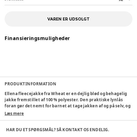
VAREN ER UDSOLGT
Finansieringsmuligheder
PRODUKTINFORMATION
Ellena fleecejakke fra Wheat er en dejlig blød og behagelig
jakke fremstillet af 100 % polyester. Den praktiske lynlås
foran gør det nemt for barnet at tage jakken af og på selv, og
de elastiske manchetter ved ærmerne og forneden hjælper
Læs mere
med at holde på varmen. Jakken passer lige så godt som et
varmt mellemlag under overtøj som et lettere overtøj på
HAR DU ET SPØRGSMÅL? SÅ KONTAKT OS ENDELIG.
mildere dage. Perfekt til både leg og hverdag!