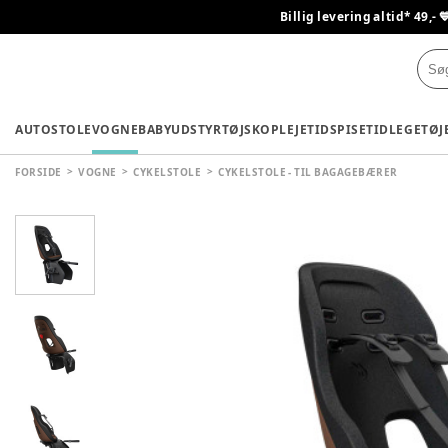
Billig levering altid* 49,- 
AUTOSTOLE
VOGNE
BABYUDSTYR
TØJ
SKO
PLEJETID
SPISETID
LEGETØJ
FORSIDE
VOGNE
CYKELSTOLE
CYKELSTOLE - TIL BAGAGEBÆRER