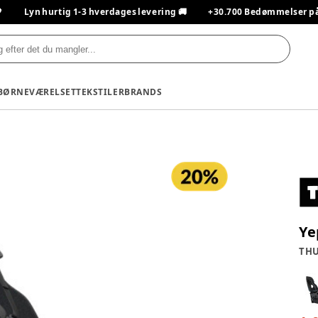

Lyn hurtig 1-3 hverdages levering 🚚
+30.700 Bedømmelser på T
BØRNEVÆRELSET
TEKSTILER
BRANDS
Ye
THU