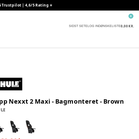
rustpilot | 4,6/5 Rating ⭐️
0
0,00 KR.
SIDST SETE
LOG IND
ØNSKELISTE
pp Nexxt 2 Maxi - Bagmonteret - Brown
LE