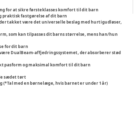
g for at sikre førsteklasses komfort til dit barn
praktisk fastgørelse af dit barn
der takket være det universelle beslag med hurtigudløser,
orm, som kan tilpasses dit barns størrelse, mens han/hun
e for dit barn
et være DualBeam-affjedringssystemet, der absorberer stød
ekt pasform og maksimal komfort til dit barn
de sædet tørt
2 kg (*Tal med en børnelæge, hvis barnet er under 1 år)