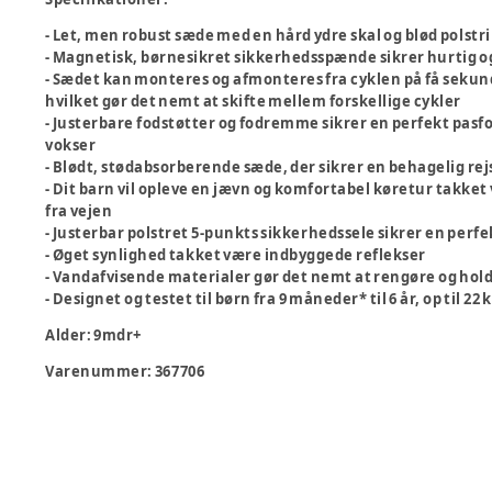
- Let, men robust sæde med en hård ydre skal og blød polstrin
- Magnetisk, børnesikret sikkerhedsspænde sikrer hurtig og 
- Sædet kan monteres og afmonteres fra cyklen på få sekun
hvilket gør det nemt at skifte mellem forskellige cykler
- Justerbare fodstøtter og fodremme sikrer en perfekt pasf
vokser
- Blødt, stødabsorberende sæde, der sikrer en behagelig rejs
- Dit barn vil opleve en jævn og komfortabel køretur takk
fra vejen
- Justerbar polstret 5-punkts sikkerhedssele sikrer en perf
- Øget synlighed takket være indbyggede reflekser
- Vandafvisende materialer gør det nemt at rengøre og hol
- Designet og testet til børn fra 9 måneder* til 6 år, op til 2
Alder
:
9mdr+
Varenummer:
367706