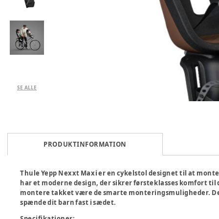
SE ALLE
PRODUKTINFORMATION
Thule Yepp Nexxt Maxi er en cykelstol designet til at monte
har et moderne design, der sikrer førsteklasses komfort til
montere takket være de smarte monteringsmuligheder. Det
spænde dit barn fast i sædet.
Specifikationer: