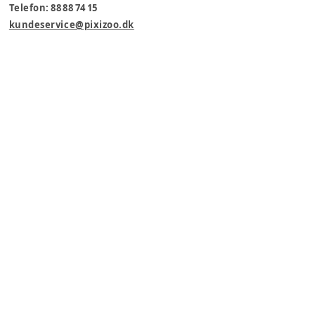
Telefon: 88 88 74 15
kundeservice@pixizoo.dk