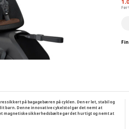
1.
Før
Fi
res sikkert på bagagebæren på cyklen. Den er let, stabil og
 dit barn. Denne innovative cykelstol gør det nemt at
 magnetiske sikkerhedsbælte gør det hurtigt og nemt at