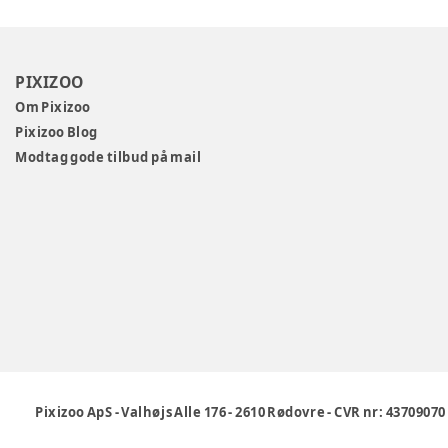
PIXIZOO
Om Pixizoo
Pixizoo Blog
Modtag gode tilbud på mail
Pixizoo ApS
-
Valhøjs Alle 176
-
2610 Rødovre
-
CVR nr: 43709070