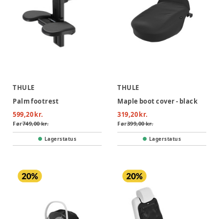
THULE
THULE
Palm footrest
Maple boot cover - black
599,20 kr.
319,20 kr.
Før
749,00 kr.
Før
399,00 kr.
Lagerstatus
Lagerstatus