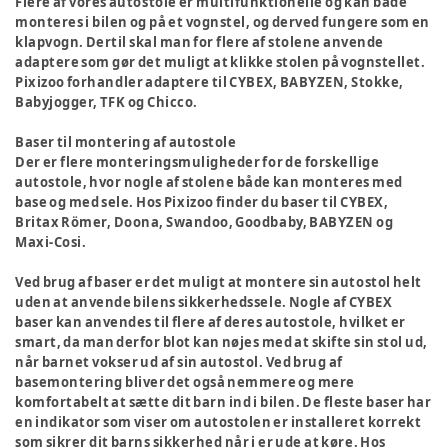
Flere af vores autostole er multifunktionelle og kan både
monteres i bilen og på et vognstel, og derved fungere som en
klapvogn. Dertil skal man for flere af stolene anvende
adaptere som gør det muligt at klikke stolen på vognstellet.
Pixizoo forhandler adaptere til CYBEX, BABYZEN, Stokke,
Babyjogger, TFK og Chicco.
Baser til montering af autostole
Der er flere monteringsmuligheder for de forskellige
autostole, hvor nogle af stolene både kan monteres med
base og med sele. Hos Pixizoo finder du baser til CYBEX,
Britax Römer, Doona, Swandoo, Goodbaby, BABYZEN og
Maxi-Cosi.
Ved brug af baser er det muligt at montere sin autostol helt
uden at anvende bilens sikkerhedssele. Nogle af CYBEX
baser kan anvendes til flere af deres autostole, hvilket er
smart, da man derfor blot kan nøjes med at skifte sin stol ud,
når barnet vokser ud af sin autostol. Ved brug af
basemontering bliver det også nemmere og mere
komfortabelt at sætte dit barn ind i bilen. De fleste baser har
en indikator som viser om autostolen er installeret korrekt
som sikrer dit barns sikkerhed når i er ude at køre. Hos