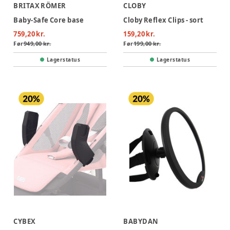
BRITAX RÖMER
CLOBY
Baby-Safe Core base
Cloby Reflex Clips - sort
759,20 kr.
159,20 kr.
Før
949,00 kr.
Før
199,00 kr.
Lagerstatus
Lagerstatus
CYBEX
BABYDAN