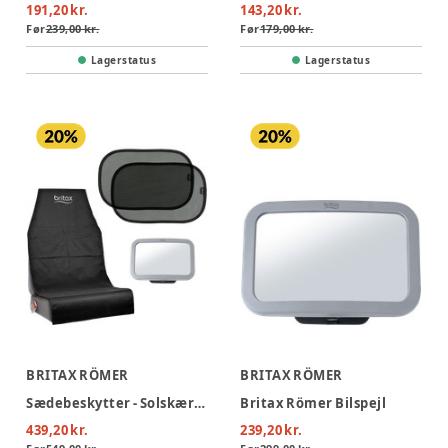
191,20 kr.
143,20 kr.
Før
239,00 kr.
Før
179,00 kr.
Lagerstatus
Lagerstatus
BRITAX RÖMER
BRITAX RÖMER
Sædebeskytter - Solskærm - Babyspejl pakke
Britax Römer Bilspejl
439,20 kr.
239,20 kr.