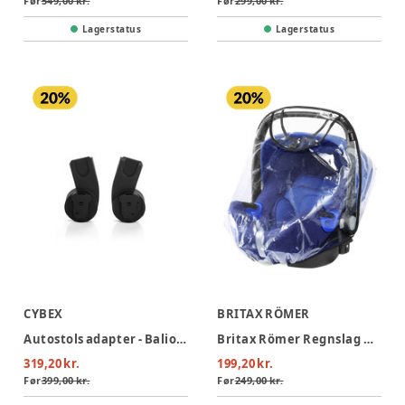
Før
549,00 kr.
Før
299,00 kr.
Lagerstatus
Lagerstatus
CYBEX
BRITAX RÖMER
Autostols adapter - Balios/Talos S
Britax Römer Regnslag Baby-Safe
319,20 kr.
199,20 kr.
Før
399,00 kr.
Før
249,00 kr.