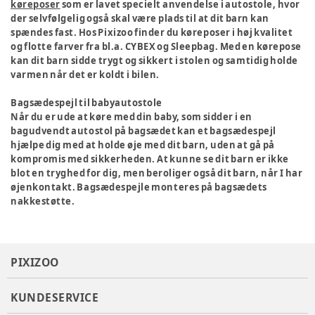
køreposer
som er lavet specielt anvendelse i autostole, hvor
der selvfølgelig også skal være plads til at dit barn kan
spændes fast. Hos Pixizoo finder du køreposer i høj kvalitet
og flotte farver fra bl.a. CYBEX og Sleepbag. Med en kørepose
kan dit barn sidde trygt og sikkert i stolen og samtidig holde
varmen når det er koldt i bilen.
Bagsædespejl til babyautostole
Når du er ude at køre med din baby, som sidder i en
bagudvendt autostol på bagsædet kan et bagsædespejl
hjælpe dig med at holde øje med dit barn, uden at gå på
kompromis med sikkerheden. At kunne se dit barn er ikke
blot en tryghed for dig, men beroliger også dit barn, når I har
øjenkontakt. Bagsædespejle monteres på bagsædets
nakkestøtte.
PIXIZOO
KUNDESERVICE