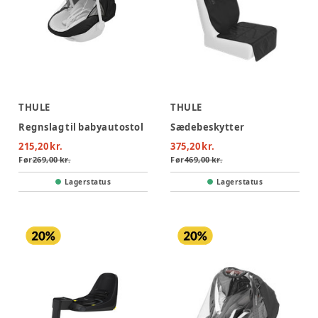
THULE
THULE
Regnslag til babyautostol
Sædebeskytter
215,20 kr.
375,20 kr.
Før
269,00 kr.
Før
469,00 kr.
Lagerstatus
Lagerstatus