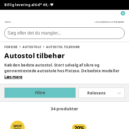
Billig levering altid* 49,- 💙
0
0,00 KR.
MENU
LOG IND
ØNSKELISTE
FORSIDE
AUTOSTOLE
AUTOSTOL TILBEHØR
Autostol tilbehør
Køb den bedste autostol. Stort udvalg af sikre og
gennemtestede autostole hos Pixizoo. De bedste modeller
fra
Lionelo
, Britax Römer, Maxi-Cosi og Cybex. Valg af
Læs mere
bilsæde kan være svært. Der er mange muligheder. Vi
hjælper meget gerne med rådgivning, hvis du har brug for
Filtre
Relevans
det.
34 produkter