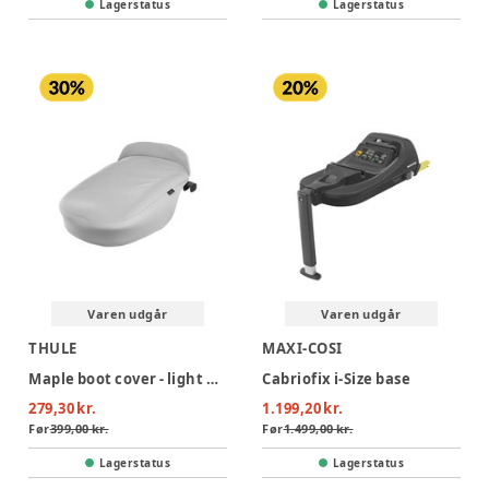
Lagerstatus
Lagerstatus
Varen udgår
Varen udgår
THULE
MAXI-COSI
Maple boot cover - light grey
Cabriofix i-Size base
279,30 kr.
1.199,20 kr.
Før
399,00 kr.
Før
1.499,00 kr.
Lagerstatus
Lagerstatus