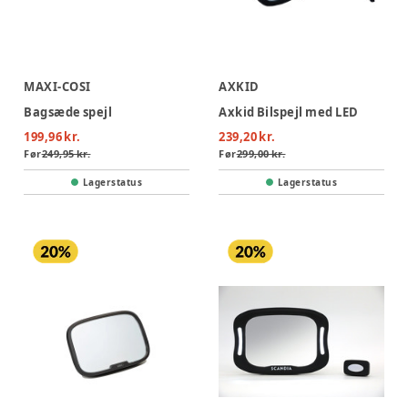
MAXI-COSI
AXKID
Bagsæde spejl
Axkid Bilspejl med LED
199,96 kr.
239,20 kr.
Før
249,95 kr.
Før
299,00 kr.
Lagerstatus
Lagerstatus