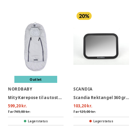
Outlet
NORDBABY
SCANDIA
Mity Kørepose til autostol - grey
Scandia Rektangel 360 gr. bilspejl - Sort
599,20 kr.
103,20 kr.
Før
749,00 kr.
Før
129,00 kr.
Lagerstatus
Lagerstatus