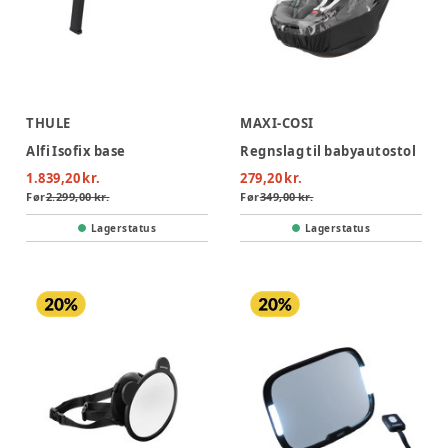
THULE
MAXI-COSI
Alfi Isofix base
Regnslag til babyautostol
1.839,20 kr.
279,20 kr.
Før
2.299,00 kr.
Før
349,00 kr.
Lagerstatus
Lagerstatus