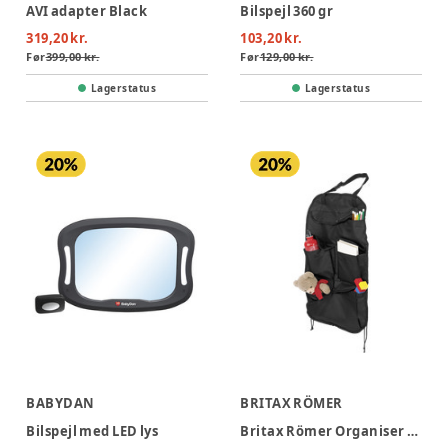
AVI adapter Black
Bilspejl 360 gr
319,20 kr.
103,20 kr.
Før
399,00 kr.
Før
129,00 kr.
Lagerstatus
Lagerstatus
BABYDAN
BRITAX RÖMER
Bilspejl med LED lys
Britax Römer Organiser til bilen