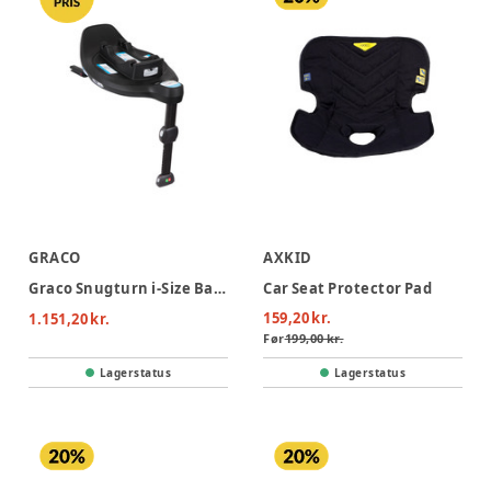
GRACO
AXKID
Graco Snugturn i-Size Base
Car Seat Protector Pad
159,20 kr.
1.151,20 kr.
Før
199,00 kr.
Lagerstatus
Lagerstatus