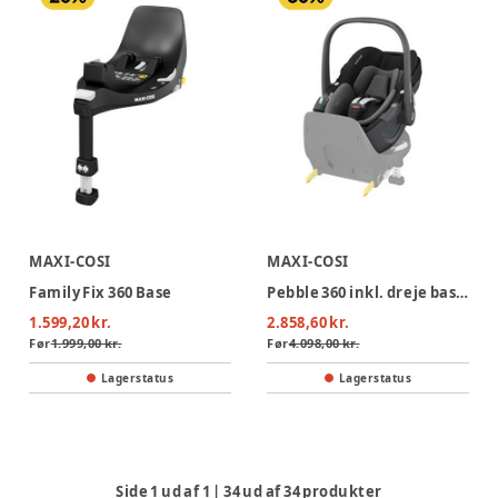
MAXI-COSI
MAXI-COSI
Family Fix 360 Base
Pebble 360 inkl. dreje base - Essential Black
1.599,20 kr.
2.858,60 kr.
Før
1.999,00 kr.
Før
4.098,00 kr.
Lagerstatus
Lagerstatus
Side
1
ud af
1
|
34
ud af
34
produkter