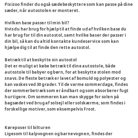
Pixizoo finder du også sædebeskyttere som kan passe på dine
sæder, når autostolen er monteret.
Hvilken base passer til min bil?
Hvis du har brug for hjælp til at finde ud af hvilken base du
har brug for til din autostol, samt hvilke baser der passer i
din bil, så kan du altid kontakte kundeservice som kan
hjælpe dig til at finde den rette autostol.
Betræk til at beskytte sin autostol
Det er muligt at købe betræk til dine autostole, både
autostole til babyer og børn, for at beskytte stolen mod
snavs. De fleste betræk er lavet af bomuld og polyester og
kan vaskes ved 30 grader. Til de varme sommerdage, findes
der sommerbetræk som er åndbart og som absorberer fugt
hurtigere. Om sommeren kan man skygge for solen på
bagsædet ved brug af solsejl eller solskærme, som findes i
forskellige motiver, som eksempelvis Frost.
Køreposer til bilturen
Ligesom til kalpvognen og barnevognen, findes der