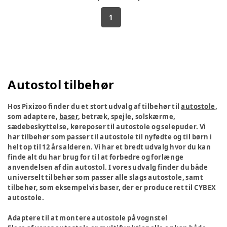
1
Autostol tilbehør
Hos Pixizoo finder du et stort udvalg af tilbehør til
autostole
,
som adaptere,
baser
, betræk, spejle, solskærme,
sædebeskyttelse, køreposer til autostole og selepuder. Vi
har tilbehør som passer til autostole til nyfødte og til børn i
helt op til 12 års alderen. Vi har et bredt udvalg hvor du kan
finde alt du har brug for til at forbedre og forlænge
anvendelsen af din autostol. I vores udvalg finder du både
universelt tilbehør som passer alle slags autostole, samt
tilbehør, som eksempelvis baser, der er produceret til CYBEX
autostole.
Adaptere til at montere autostole på vognstel