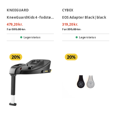
KNEEGUARD
CYBEX
KneeGuardKids 4 - fodstøtte til bil
EOS Adapter Black|black
479,20 kr.
319,20 kr.
Før
599,00 kr.
Før
399,00 kr.
Lagerstatus
Lagerstatus