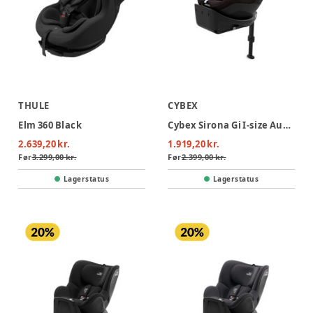
THULE
CYBEX
Elm 360 Black
Cybex Sirona Gi I-size Autostol - Magic Black
2.639,20 kr.
1.919,20 kr.
Før
3.299,00 kr.
Før
2.399,00 kr.
Lagerstatus
Lagerstatus