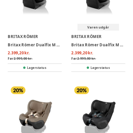
Varen udgår
BRITAX RÖMER
BRITAX RÖMER
Britax Römer Dualfix M Plus Autostol - Space Black
Britax Römer Dualfix M Plus Autostol - Midnight Grey
2.399,20 kr.
2.399,20 kr.
Før
2.999,00 kr.
Før
2.999,00 kr.
Lagerstatus
Lagerstatus