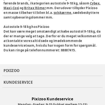
førende brands, i kategorien autostole 9-18 kg, såsom
Cybex
,
Maxi-Cosi
og
Britax Römer
mm. Derudover tilbyder Pixizoo
en masse tilbehør til bilen bl.a.
solskærme
, sædebeskyttere
samt opbevaringslommer mm.
Autostole 9-18 kg hos Pixizoo
Det kan være meget omstændigt at købe autostol 9-18 kg, da
der er mange valg at tage. Derfor er du meget velkommen til
at kontakte vores altid søde og imødekommende
kundeserviceteam, hvis du har nogen form for spørgsmål.
Du kan ringe på telefonnummeret: 88887415.
PIXIZOO
KUNDESERVICE
Pixizoo Kundeservice
Mandag - Fredag: 9-15 (lukket mellem 12-13)