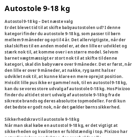
Autostole 9-18 kg
Autostol 9-18 kg – Det næste valg
Er det blevet tid til at skifte babyautostolen ud? I denne
kategori finder du autostole 9-18 kg, som passer til børn
mellem 9 måneder og op til 4 år. Det allervigtigste, når der
skal skiftes til en anden model er, at den lille er udviklet og
stærk nok til, at komme over i en større model. Selvom
barnet vægtmæssigt er stort nok til at skifte til denne
kategori, skal din baby være over 9 måneder. Det er først, når
den lille er over 9 måneder, at nakke, ryg samt hals er
udviklet nok til, at kunne klare en mere oprejst position.
Hvis dit lille pus ikke er gammel nok, til en autostol 9-18 kg,
kan du se vores store udvalg af autostole 0-18 kg. Hos Pixizoo
finder du altid et stort udvalg af autostole 9-18 kg fra de
sikreste brands og deres absolutte topmodeller. Fordi kun
det bedste er godt nok, når det gælder børns sikkerhed.
Sikkerhedskrav til autostole 9-18 kg
Når man skal købe en autostol 9-18 kg, er det vigtigt at
sikkerheden og kvaliteten er fuldstændig i top. Pixizoo har