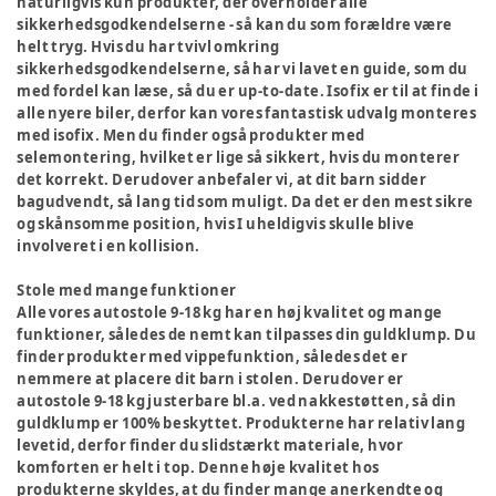
naturligvis kun produkter, der overholder alle
sikkerhedsgodkendelserne - så kan du som forældre være
helt tryg. Hvis du har tvivl omkring
sikkerhedsgodkendelserne, så har vi lavet en guide, som du
med fordel kan læse, så du er up-to-date. Isofix er til at finde i
alle nyere biler, derfor kan vores fantastisk udvalg monteres
med isofix. Men du finder også produkter med
selemontering, hvilket er lige så sikkert, hvis du monterer
det korrekt. Derudover anbefaler vi, at dit barn sidder
bagudvendt, så lang tid som muligt. Da det er den mest sikre
og skånsomme position, hvis I uheldigvis skulle blive
involveret i en kollision.
Stole med mange funktioner
Alle vores autostole 9-18 kg har en høj kvalitet og mange
funktioner, således de nemt kan tilpasses din guldklump. Du
finder produkter med vippefunktion, således det er
nemmere at placere dit barn i stolen. Derudover er
autostole 9-18 kg justerbare bl.a. ved nakkestøtten, så din
guldklump er 100% beskyttet. Produkterne har relativ lang
levetid, derfor finder du slidstærkt materiale, hvor
komforten er helt i top. Denne høje kvalitet hos
produkterne skyldes, at du finder mange anerkendte og