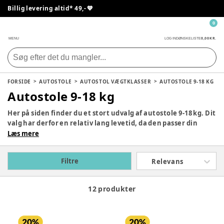
Billig levering altid* 49,- 💙
0
0,00 KR.
MENU
LOG IND
ØNSKELISTE
FORSIDE
AUTOSTOLE
AUTOSTOL VÆGTKLASSER
AUTOSTOLE 9-18 KG
Autostole 9-18 kg
Her på siden finder du et stort udvalg af autostole 9-18 kg. Dit
valg har derfor en relativ lang levetid, da den passer din
pusling fra 9 måneder og op til 4 år. Du kan trygt vælge den,
Læs mere
som du synes bedst om blandt vores lækre udvalg, da alle
produkter har en lækker komfort og høj sikkerhed.
Filtre
Relevans
12 produkter