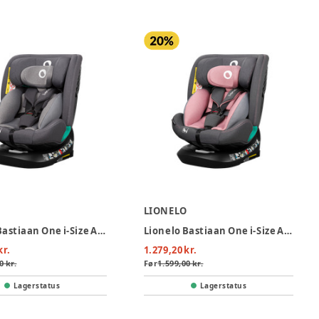
O
LIONELO
Lionelo Bastiaan One i-Size Autostol - Grey Stone
Lionelo Bastiaan One i-Size Autostol - Pink Rose
kr.
1.279,20 kr.
0 kr.
Før
1.599,00 kr.
Lagerstatus
Lagerstatus