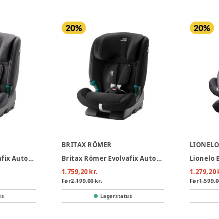
BRITAX RÖMER
LIONEL
Britax Römer Evolvafix Autostol - Midnight Grey
Britax Römer Evolvafix Autostol - Space Black
1.759,20 kr.
1.279,20 
Før
2.199,00 kr.
Før
1.599,0
us
Lagerstatus