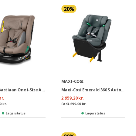
O
MAXI-COSI
Lionelo Bastiaan One i-Size Autostol - Beige Sand
Maxi-Cosi Emerald 360 S Autostol - Tonal Graphite
kr.
2.959,20 kr.
0 kr.
Før
3.699,00 kr.
Lagerstatus
Lagerstatus