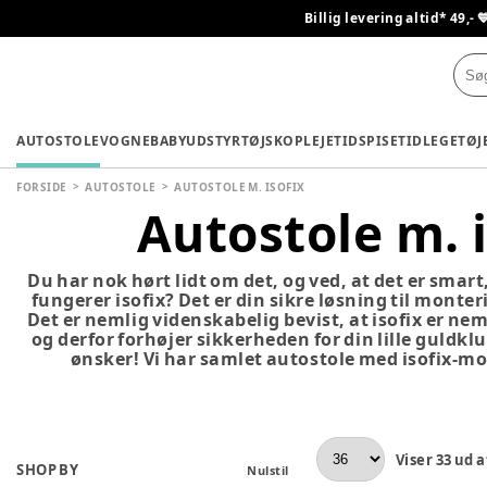
Billig levering altid* 49,- 
AUTOSTOLE
VOGNE
BABYUDSTYR
TØJ
SKO
PLEJETID
SPISETID
LEGETØJ
FORSIDE
AUTOSTOLE
AUTOSTOLE M. ISOFIX
Autostole m. i
Du har nok hørt lidt om det, og ved, at det er smar
fungerer isofix? Det er din sikre løsning til monteri
Det er nemlig videnskabelig bevist, at isofix er n
og derfor forhøjer sikkerheden for din lille guldklum
ønsker! Vi har samlet autostole med isofix-mo
Viser
33
ud a
SHOP BY
Nulstil