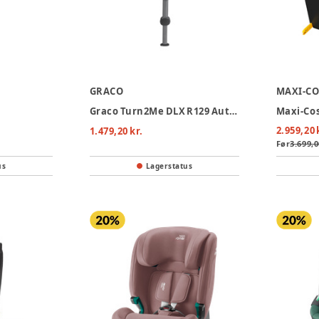
GRACO
MAXI-CO
Graco Turn2Me DLX R129 Autostol - Midnight
2.959,20 
1.479,20 kr.
Før
3.699,0
us
Lagerstatus