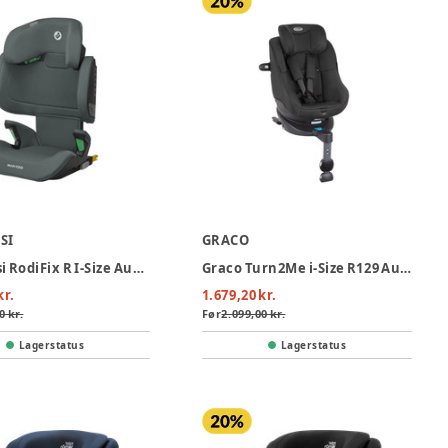
SI
GRACO
Maxi-Cosi RodiFix R I-Size Autostol - Authentic Graphite
Graco Turn2Me i-Size R129 Autostol - Midnight
kr.
1.679,20 kr.
0 kr.
Før
2.099,00 kr.
Lagerstatus
Lagerstatus