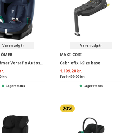
Varen udgår
Varen udgår
RÖMER
MAXI-COSI
Britax Römer Versafix Autostol - Night Blue
Cabriofix i-Size base
kr.
1.199,20 kr.
0 kr.
Før
1.499,00 kr.
Lagerstatus
Lagerstatus