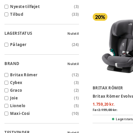
Nyeste tilføjet
(
3
)
Tilbud
(
33
)
LAGERSTATUS
Nulstil
På lager
(
24
)
BRAND
Nulstil
Britax Römer
(
12
)
Cybex
(
3
)
BRITAX RÖMER
Graco
(
2
)
Joie
(
1
)
1.759,20 kr.
Lionelo
(
5
)
Før
2.199,00 kr.
Maxi-Cosi
(
10
)
Lagerstat
TESTVINDER
Nulstil