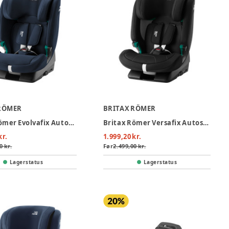
RÖMER
BRITAX RÖMER
Britax Römer Evolvafix Autostol - Night Blue
Britax Römer Versafix Autostol - Space Black
kr.
1.999,20 kr.
0 kr.
Før
2.499,00 kr.
Lagerstatus
Lagerstatus