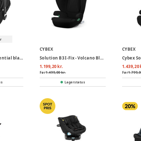
r
CYBEX
CYBEX
Cabriofix i-Size - essential black
Solution B3 I-Fix - Volcano Black
1.199,20 kr.
1.439,20 
Før
1.499,00 kr.
Før
1.799,0
us
Lagerstatus