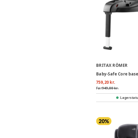
BRITAX RÖMER
Baby-Safe Core bas
759,20 kr.
Før
949,00 kr.
Lagerstat