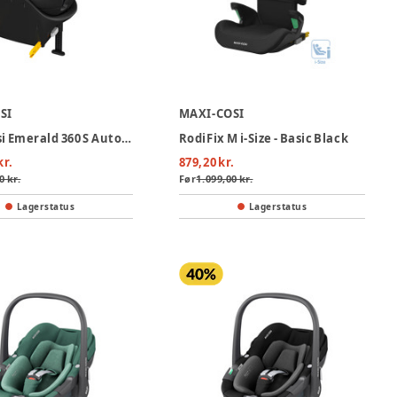
SI
MAXI-COSI
Maxi-Cosi Emerald 360 S Autostol - Tonal Black
RodiFix M i-Size - Basic Black
kr.
879,20 kr.
0 kr.
Før
1.099,00 kr.
Lagerstatus
Lagerstatus