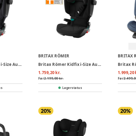
BRITAX RÖMER
BRITAX 
Britax Römer Kidfix i-Size Autostol - Storm Grey
Britax Römer Kidfix i-Size Autostol - Cosmos Black
1.759,20 kr.
1.999,20 
Før
2.199,00 kr.
Før
2.499,0
us
Lagerstatus