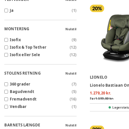
Ja
(
1
)
MONTERING
Nulstil
Isofix
(
9
)
Isofix & Top Tether
(
12
)
Isofix eller Sele
(
12
)
STOLENS RETNING
Nulstil
LIONELO
360 grader
(
7
)
Bagudvendt
(
5
)
1.279,20 kr.
Før
1.599,00 kr.
Fremadvendt
(
16
)
Vendbar
(
1
)
Lagerstat
BARNETS LÆNGDE
Nulstil