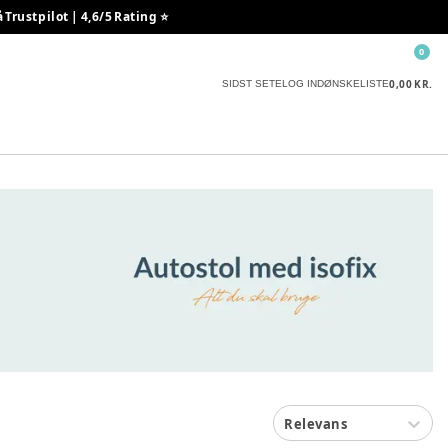
rustpilot | 4,6/5 Rating ⭐️
0
0,00 KR.
SIDST SETE
LOG IND
ØNSKELISTE
Relevans