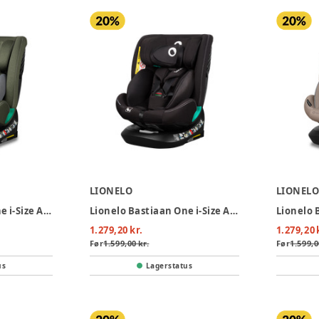
LIONELO
LIONEL
Lionelo Bastiaan One i-Size Autostol - Green Olive
Lionelo Bastiaan One i-Size Autostol - Black Carbon
1.279,20 kr.
1.279,20 
Før
1.599,00 kr.
Før
1.599,0
us
Lagerstatus