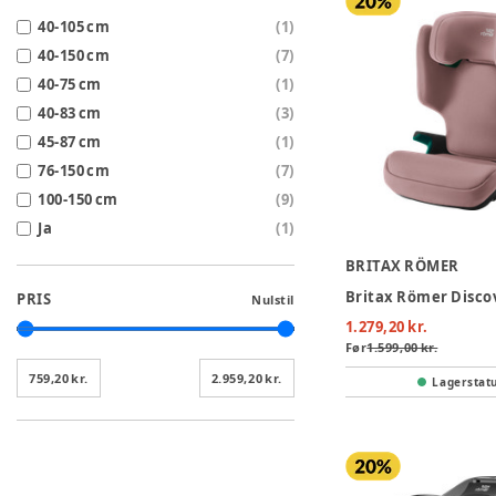
40-105 cm
(
1
)
40-150 cm
(
7
)
40-75 cm
(
1
)
40-83 cm
(
3
)
45-87 cm
(
1
)
76-150 cm
(
7
)
100-150 cm
(
9
)
Ja
(
1
)
BRITAX RÖMER
PRIS
Nulstil
1.279,20 kr.
Før
1.599,00 kr.
759,20 kr.
2.959,20 kr.
Lagerstat