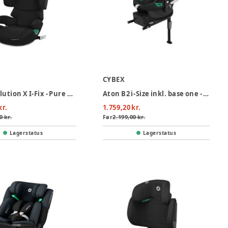
CYBEX
Cybex Solution X I-Fix - Pure Black
Aton B2 i-Size inkl. base one - Volcano Black
kr.
1.759,20 kr.
0 kr.
Før
2.199,00 kr.
Lagerstatus
Lagerstatus