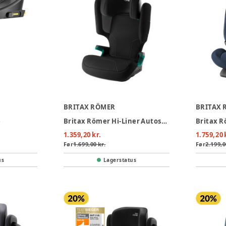
BRITAX RÖMER
BRITAX 
e
Britax Römer Hi-Liner Autostol - Space Black
1.359,20 kr.
1.759,20 
Før
1.699,00 kr.
Før
2.199,0
us
Lagerstatus