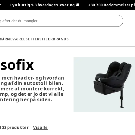

Lyn hurtig 1-3 hverdages levering 🚚
+30.700 Bedømmelser på T
BØRNEVÆRELSET
TEKSTILER
BRANDS
sofix
t, men hvad er- og hvordan
ng af din autostol i bilen.
emmere at montere korrekt,
p, og det er jo det vi alle
ntering her på siden.
f
33
produkter
Vis alle