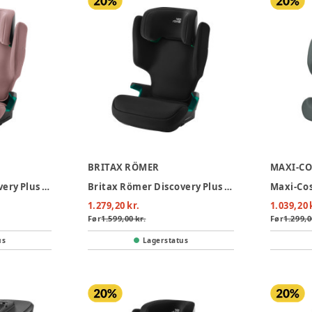
BRITAX RÖMER
MAXI-CO
Britax Römer Discovery Plus 2 Autostol - Dusty Rose
Britax Römer Discovery Plus 2 Autostol - Space Black
1.279,20 kr.
1.039,20 
Før
1.599,00 kr.
Før
1.299,0
us
Lagerstatus