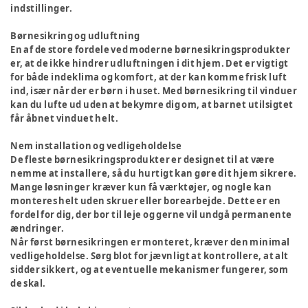
indstillinger.
Børnesikring og udluftning
En af de store fordele ved moderne børnesikringsprodukter
er, at de ikke hindrer udluftningen i dit hjem. Det er vigtigt
for både indeklima og komfort, at der kan komme frisk luft
ind, især når der er børn i huset. Med børnesikring til vinduer
kan du lufte ud uden at bekymre dig om, at barnet utilsigtet
får åbnet vinduet helt.
Nem installation og vedligeholdelse
De fleste børnesikringsprodukter er designet til at være
nemme at installere, så du hurtigt kan gøre dit hjem sikrere.
Mange løsninger kræver kun få værktøjer, og nogle kan
monteres helt uden skruer eller borearbejde. Dette er en
fordel for dig, der bor til leje og gerne vil undgå permanente
ændringer.
Når først børnesikringen er monteret, kræver den minimal
vedligeholdelse. Sørg blot for jævnligt at kontrollere, at alt
sidder sikkert, og at eventuelle mekanismer fungerer, som
de skal.