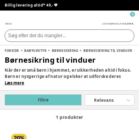
Billig levering altid* 49,- 💙
0
0,00 KR.
MENU
LOG IND
ØNSKELISTE
FORSIDE
BABYUDSTYR
BØRNESIKRING
BØRNESIKRING TIL VINDUER
Børnesikring til vinduer
Når der er små børn i hjemmet, er sikkerheden altid i fokus.
Børn er nysgerrige af natur og elsker at udforske deres
omgivelser. Vinduer kan dog være en kilde til bekymring for
Læs mere
mange forældre, da de udgør en potentiel fare. Med den
rette børnesikring kan du skabe et trygt miljø, hvor dit barn
Filtre
Relevans
frit kan lege og udforske uden risiko.
1 produkter