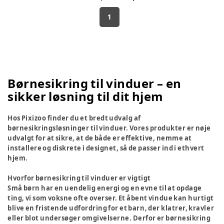
1
Børnesikring til vinduer – en
sikker løsning til dit hjem
Hos Pixizoo finder du et bredt udvalg af
børnesikringsløsninger til vinduer. Vores produkter er nøje
udvalgt for at sikre, at de både er effektive, nemme at
installere og diskrete i designet, så de passer ind i ethvert
hjem.
Hvorfor børnesikring til vinduer er vigtigt
Små børn har en uendelig energi og en evne til at opdage
ting, vi som voksne ofte overser. Et åbent vindue kan hurtigt
blive en fristende udfordring for et barn, der klatrer, kravler
eller blot undersøger omgivelserne. Derfor er børnesikring