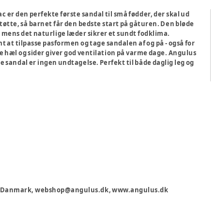
er den perfekte første sandal til små fødder, der skal ud
tøtte, så barnet får den bedste start på gåturen. Den bløde
 mens det naturlige læder sikrer et sundt fodklima.
 at tilpasse pasformen og tage sandalen af og på - også for
 hæl og sider giver god ventilation på varme dage. Angulus
ne sandal er ingen undtagelse. Perfekt til både daglig leg og
ev, Danmark, webshop@angulus.dk, www.angulus.dk