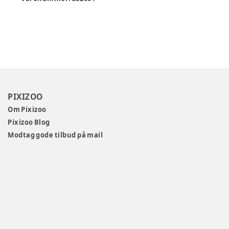
PIXIZOO
Om Pixizoo
Pixizoo Blog
Modtag gode tilbud på mail