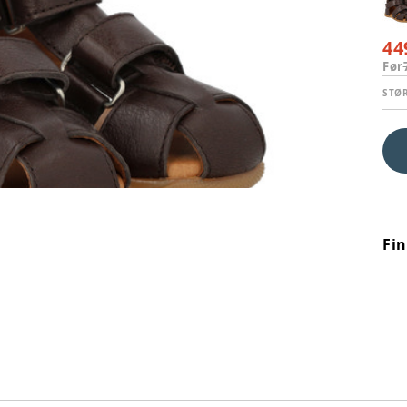
44
Før
STØ
Fi