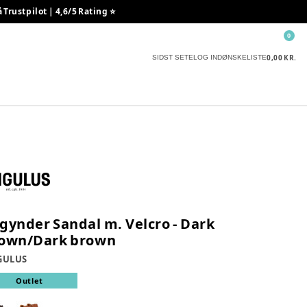
rustpilot | 4,6/5 Rating ⭐️
0
0,00 KR.
SIDST SETE
LOG IND
ØNSKELISTE
gynder Sandal m. Velcro - Dark
own/Dark brown
GULUS
Outlet