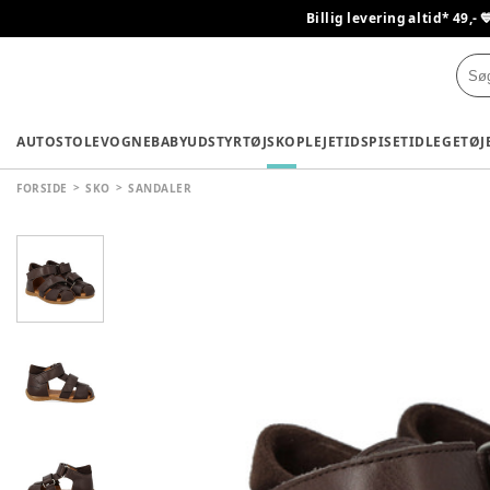
Billig levering altid* 49,- 
AUTOSTOLE
VOGNE
BABYUDSTYR
TØJ
SKO
PLEJETID
SPISETID
LEGETØJ
FORSIDE
SKO
SANDALER