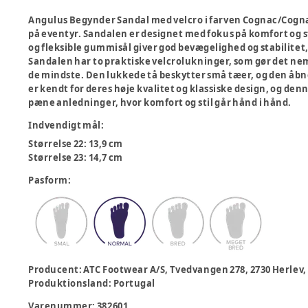
Angulus Begynder Sandal med velcro i farven Cognac/Cognac 
på eventyr. Sandalen er designet med fokus på komfort og s
og fleksible gummisål giver god bevægelighed og stabilitet,
Sandalen har to praktiske velcrolukninger, som gør det nemt
de mindste. Den lukkede tå beskytter små tæer, og den åbne
er kendt for deres høje kvalitet og klassiske design, og den
pæne anledninger, hvor komfort og stil går hånd i hånd.
Indvendigt mål
:
Størrelse 22: 13,9 cm
Størrelse 23: 14,7 cm
Pasform
:
Producent
:
ATC Footwear A/S, Tvedvangen 278, 2730 Herl
Produktionsland
:
Portugal
Varenummer:
382601