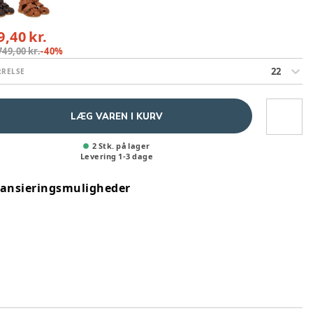
9,40 kr.
749,00 kr.
-
40
%
22
RRELSE
LÆG VAREN I KURV
2 Stk. på lager
Levering
1
-
3
dage
nansieringsmuligheder