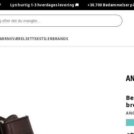

Lyn hurtig 1-3 hverdages levering 🚚
+30.700 Bedømmelser på T
BØRNEVÆRELSET
TEKSTILER
BRANDS
Be
br
AN