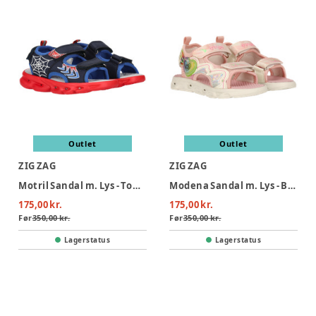
Outlet
Outlet
ZIG ZAG
ZIG ZAG
Motril Sandal m. Lys - Tomato
Modena Sandal m. Lys - Barely Pink
175,00 kr.
175,00 kr.
Før
350,00 kr.
Før
350,00 kr.
Lagerstatus
Lagerstatus