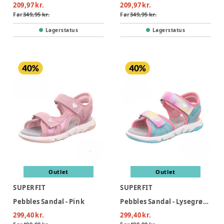
209,97 kr.
209,97 kr.
Før
349,95 kr.
Før
349,95 kr.
Lagerstatus
Lagerstatus
Outlet
Outlet
SUPERFIT
SUPERFIT
Pebbles Sandal - Pink
Pebbles Sandal - Lysegrøn/Rosa
299,40 kr.
299,40 kr.