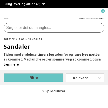
Billig levering altid* 49,- 💙
0
0,00 KR.
MENU
LOG IND
ØNSKELISTE
FORSIDE
SKO
SANDALER
Sandaler
Tiden med endeløse timers leg udenfor og lune lyse nætter
er kommet. Med andre ord er sommervejret kommet, og så
er det rart at kunne skifte de sure sneakers ud med luftige
Læs mere
sandaler.
Her på denne side kan du finde vores fine udvalg af sandaler
Filtre
Relevans
til børn.
90 produkter