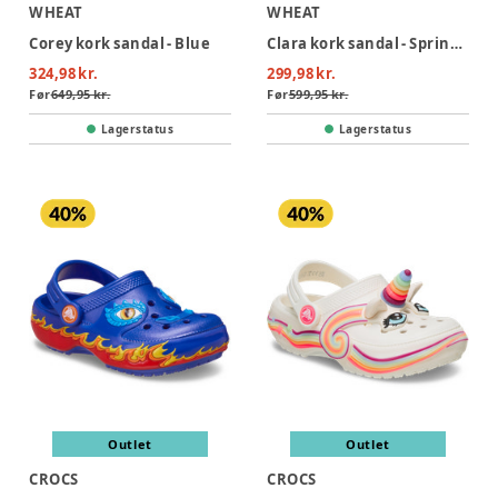
WHEAT
WHEAT
Corey kork sandal - Blue
Clara kork sandal - Spring Lilac
324,98 kr.
299,98 kr.
Før
649,95 kr.
Før
599,95 kr.
Lagerstatus
Lagerstatus
Outlet
Outlet
CROCS
CROCS