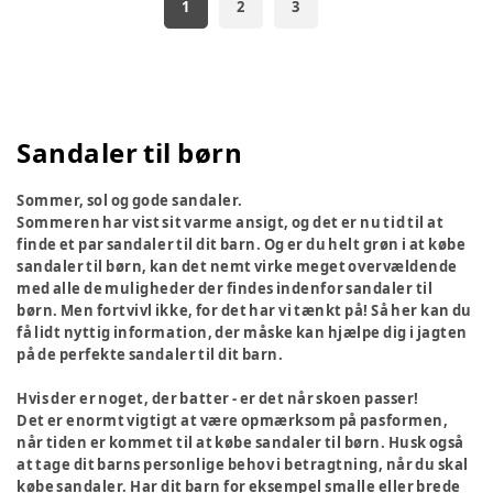
1
2
3
Sandaler til børn
Sommer, sol og gode sandaler.
Sommeren har vist sit varme ansigt, og det er nu tid til at
finde et par sandaler til dit barn. Og er du helt grøn i at købe
sandaler til børn, kan det nemt virke meget overvældende
med alle de muligheder der findes indenfor sandaler til
børn. Men fortvivl ikke, for det har vi tænkt på! Så her kan du
få lidt nyttig information, der måske kan hjælpe dig i jagten
på de perfekte sandaler til dit barn.
Hvis der er noget, der batter - er det når skoen passer!
Det er enormt vigtigt at være opmærksom på pasformen,
når tiden er kommet til at købe sandaler til børn. Husk også
at tage dit barns personlige behov i betragtning, når du skal
købe sandaler. Har dit barn for eksempel smalle eller brede