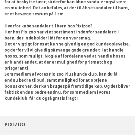
for at beskytte tæer, så derfor kan åbne sandaler også være
en mulighed. Det anbefales, at der til åbne sandaler til børn,
er et bevægelsesrum på 1 cm.
Hvorfor købe sandaler til børn hos Pixizoo?
Her hos Pixizoo har vi et sortiment indenfor sandaler til
børn, der indeholder lidt for enhver smag.
Det er vigtigt for os at kunne give dig en god kundeoplevelse,
og derfor vil vi give dig så mange gode grunde til at handle
hos os, som muligt. Nogle af fordelene ved at handle hos os
er blandt andet, at der er mulighed for prismatch og
prisgaranti.
Som
medlem af vores
Pixizoo Plus kundeklub
, kan du få
endnu bedre tilbud, samt mulighed for at optjene
bonuskroner, der kan bruges på fremtidige køb. Og det bliver
faktisk endnu bedre endnu, for som medlem i vores
kundeklub, får du også gratis fragt!
PIXIZOO