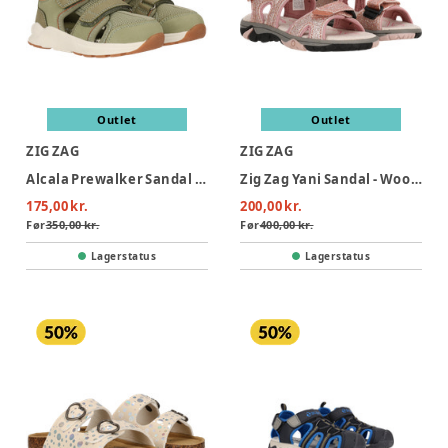
Outlet
Outlet
ZIG ZAG
ZIG ZAG
Alcala Prewalker Sandal - Tea
Zig Zag Yani Sandal - Woodrose
175,00 kr.
200,00 kr.
Før
350,00 kr.
Før
400,00 kr.
Lagerstatus
Lagerstatus