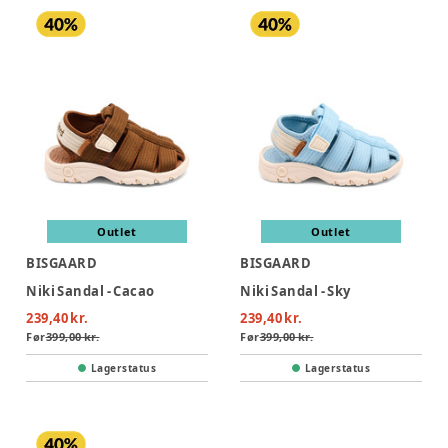
Outlet
Outlet
BISGAARD
BISGAARD
Niki Sandal - Cacao
Niki Sandal - Sky
239,40 kr.
239,40 kr.
Før
399,00 kr.
Før
399,00 kr.
Lagerstatus
Lagerstatus