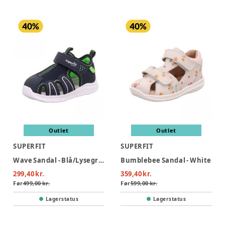
Outlet
Outlet
SUPERFIT
SUPERFIT
Wave Sandal - Blå/Lysegrøn
Bumblebee Sandal - White
299,40 kr.
359,40 kr.
Før
499,00 kr.
Før
599,00 kr.
Lagerstatus
Lagerstatus