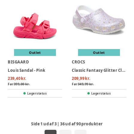
Outlet
Outlet
BISGAARD
CROCS
Louis Sandal - Pink
Classic Fantasy Glitter Clog - White
239,40 kr.
209,99 kr.
Før
399,00 kr.
Før
349,99 kr.
Lagerstatus
Lagerstatus
Side
1
ud af
3
|
36
ud af
90
produkter