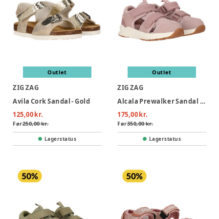
Outlet
Outlet
ZIG ZAG
ZIG ZAG
Avila Cork Sandal - Gold
Alcala Prewalker Sandal - Keepsake Lilac
125,00 kr.
175,00 kr.
Før
250,00 kr.
Før
350,00 kr.
Lagerstatus
Lagerstatus