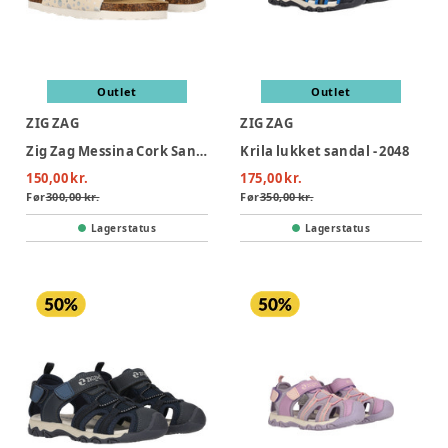
Outlet
Outlet
ZIG ZAG
ZIG ZAG
Zig Zag Messina Cork Sandal - Marshmallow
Krila lukket sandal - 2048
150,00 kr.
175,00 kr.
Før
300,00 kr.
Før
350,00 kr.
Lagerstatus
Lagerstatus