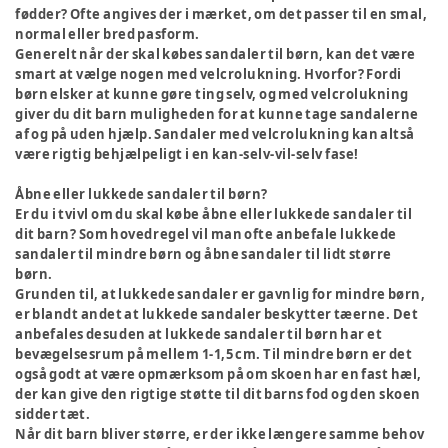
fødder? Ofte angives der i mærket, om det passer til en smal,
normal eller bred pasform.
Generelt når der skal købes sandaler til børn, kan det være
smart at vælge nogen med velcrolukning. Hvorfor? Fordi
børn elsker at kunne gøre ting selv, og med velcrolukning
giver du dit barn muligheden for at kunne tage sandalerne
af og på uden hjælp. Sandaler med velcrolukning kan altså
være rigtig behjælpeligt i en kan-selv-vil-selv fase!
Åbne eller lukkede sandaler til børn?
Er du i tvivl om du skal købe åbne eller lukkede sandaler til
dit barn? Som hovedregel vil man ofte anbefale lukkede
sandaler til mindre børn og åbne sandaler til lidt større
børn.
Grunden til, at lukkede sandaler er gavnlig for mindre børn,
er blandt andet at lukkede sandaler beskytter tæerne. Det
anbefales desuden at lukkede sandaler til børn har et
bevægelsesrum på mellem 1-1,5 cm. Til mindre børn er det
også godt at være opmærksom på om skoen har en fast hæl,
der kan give den rigtige støtte til dit barns fod og den skoen
sidder tæt.
Når dit barn bliver større, er der ikke længere samme behov