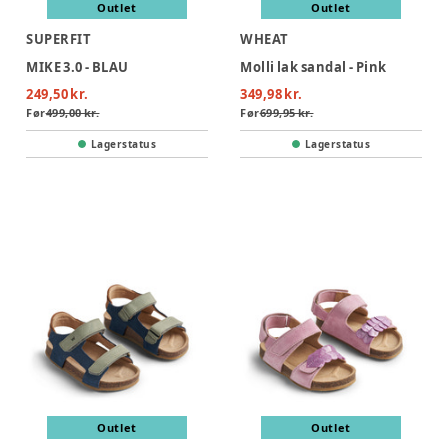
Outlet
Outlet
SUPERFIT
WHEAT
MIKE 3.0 - BLAU
Molli lak sandal - Pink
249,50 kr.
349,98 kr.
Før
499,00 kr.
Før
699,95 kr.
Lagerstatus
Lagerstatus
Outlet
Outlet