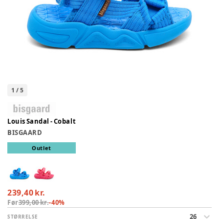
1
/
5
Louis Sandal - Cobalt
BISGAARD
Outlet
239,40 kr.
Før
399,00 kr.
-
40
%
26
STØRRELSE