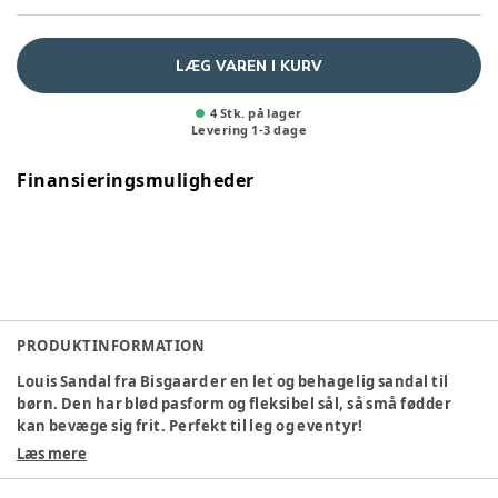
LÆG VAREN I KURV
4 Stk. på lager
Levering
1
-
3
dage
Finansieringsmuligheder
PRODUKTINFORMATION
Louis Sandal fra Bisgaard er en let og behagelig sandal til
børn. Den har blød pasform og fleksibel sål, så små fødder
kan bevæge sig frit. Perfekt til leg og eventyr!
Komfortabel og let
Læs mere
Fleksibel sål
God støtte til foden