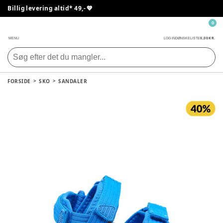
Billig levering altid* 49,- 💙
0
0,00 KR.
MENU
LOG IND
ØNSKELISTE
FORSIDE
SKO
SANDALER