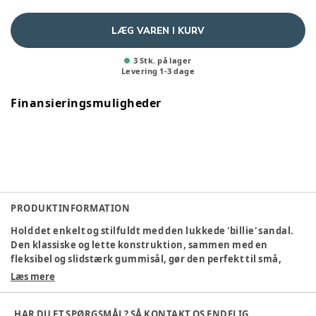
LÆG VAREN I KURV
3 Stk. på lager
Levering
1
-
3
dage
Finansieringsmuligheder
PRODUKTINFORMATION
Hold det enkelt og stilfuldt med den lukkede 'billie' sandal.
Den klassiske og lette konstruktion, sammen med en
fleksibel og slidstærk gummisål, gør den perfekt til små,
eventyrlystne fødder. Den fine læderoverflade sikrer både
Læs mere
holdbarhed og komfort hele dagen.
Fremstillet af 100% LWG-certificeret læder, støtter disse sko
HAR DU ET SPØRGSMÅL? SÅ KONTAKT OS ENDELIG.