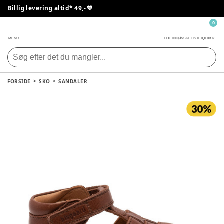
Billig levering altid* 49,- 💙
0
0,00 KR.
MENU
LOG IND
ØNSKELISTE
FORSIDE
SKO
SANDALER