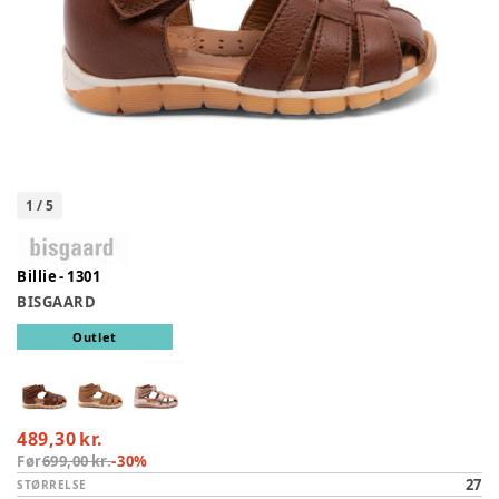
1
/
5
Billie - 1301
BISGAARD
Outlet
489,30 kr.
Før
699,00 kr.
-
30
%
27
STØRRELSE