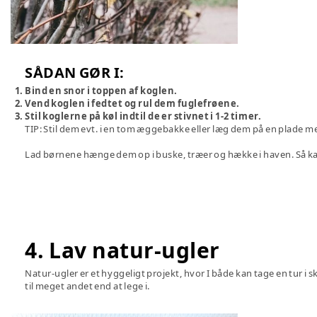
SÅDAN GØR I:
Bind en snor i toppen af koglen.
Vend koglen i fedtet og rul dem fuglefrøene.
Stil koglerne på køl indtil de er stivnet i 1-2 timer.
TIP: Stil dem evt. i en tom æggebakke eller læg dem på en plade me
Lad børnene hænge dem op i buske, træer og hække i haven. Så ka
4. Lav natur-ugler
Natur-ugler er et hyggeligt projekt, hvor I både kan tage en tur
til meget andet end at lege i.