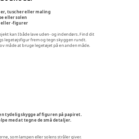
er, tuscher eller maling
e eller solen
eller -figurer
jekt kan I både lave uden- og indendørs. Find dit
gs legetøjsfigur frem og tegn skyggen rundt.
sjov måde at bruge legetøjet på en anden måde.
en tydelig skygge af figuren på papiret.
ælpe med at tegne de små detaljer.
erne, som lampen eller solens stråler giver.