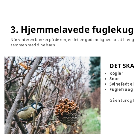
3. Hjemmelavede fuglekug
Når vinteren banker på døren, er det en god mulighed for at hæng
sammen med dine børn.
DET SKA
Kogler
Snor
Svinefedt e
Fuglefrø og
Gå en tur og 