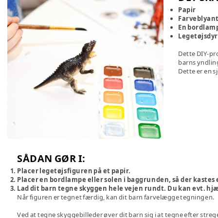
Papir
Farveblyant
En bordlamp
Legetøjsdyr 
Dette DIY-pro
barns yndlin
Dette er en 
SÅDAN GØR I:
Placer legetøjsfiguren på et papir.
Placer en bordlampe eller solen i baggrunden, så der kastes 
Lad dit barn tegne skyggen hele vejen rundt. Du kan evt. hj
Når figuren er tegnet færdig, kan dit barn farvelægge tegningen.
Ved at tegne skyggebilleder øver dit barn sig i at tegne efter streg