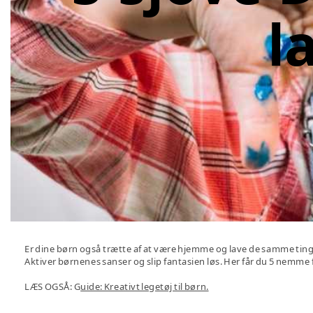
l
Er dine børn også trætte af at være hjemme og lave de samme ti
Aktiver børnenes sanser og slip fantasien løs. Her får du 5 nemme f
LÆS OGSÅ: G
uide: Kreativt legetøj til børn.