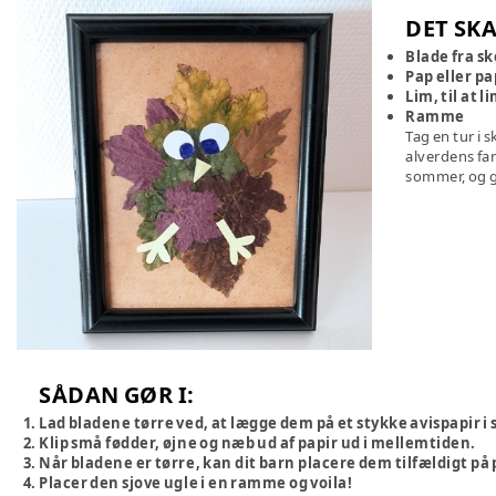
DET SKA
Blade fra s
Pap eller pa
Lim, til at 
Ramme
Tag en tur i 
alverdens far
sommer, og gy
SÅDAN GØR I:
Lad bladene tørre ved, at lægge dem på et stykke avispapir 
Klip små fødder, øjne og næb ud af papir ud i mellemtiden.
Når bladene er tørre, kan dit barn placere dem tilfældigt på 
Placer den sjove ugle i en ramme og voila!