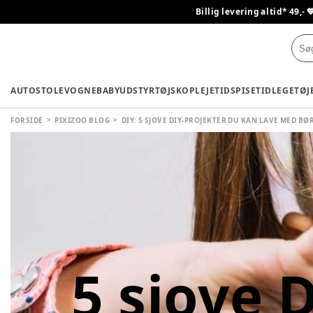
Billig levering altid* 49,- 
AUTOSTOLE
VOGNE
BABYUDSTYR
TØJ
SKO
PLEJETID
SPISETID
LEGETØJ
FORSIDE
PIXIZOO BLOG
DIY: 5 SJOVE DIY-PROJEKTER DU KAN LAVE MED BØ
5 sjove 