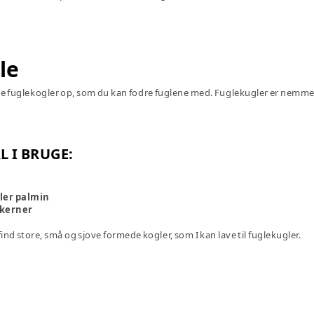
le
e fuglekogler op, som du kan fodre fuglene med. Fuglekugler er nemme a
L I BRUGE:
ller palmin
 kerner
find store, små og sjove formede kogler, som I kan lave til fuglekugler.