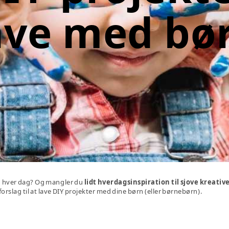
ave med bø
ng hver dag? Og mangler du
lidt hverdagsinspiration til sjove kreative
orslag til at lave DIY projekter med dine børn (eller børnebørn).