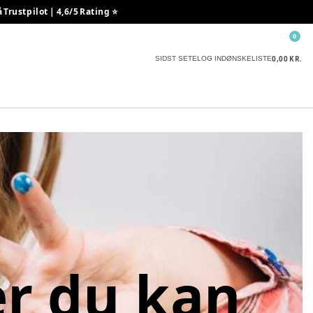
rustpilot | 4,6/5 Rating ⭐️
0
0,00 KR.
SIDST SETE
LOG IND
ØNSKELISTE
er du kan