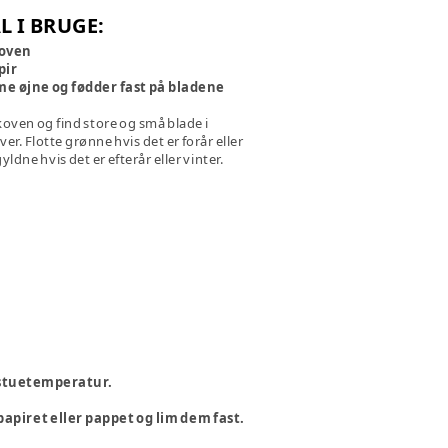
L I BRUGE:
koven
pir
lime øjne og fødder fast på bladene
skoven og find store og små blade i
ver. Flotte grønne hvis det er forår eller
ldne hvis det er efterår eller vinter.
i stuetemperatur.
papiret eller pappet og lim dem fast.