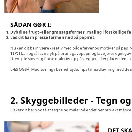
SÅDAN GØR I:
Dyb dine frugt- eller grønsagsformer i maling i forskellige fa
Lad dit barn presse formen ned på papiret.
Nu kan dit barn være kreativ med både farver og motiver på papir
TIP:
I kan også lave tryk på brunt gavepapir og lave jeres eget gave
Hæng de sjove og flotte malerier op på væggen eller placer dem i 
LÆS OGSÅ:
Madlavning i børnehøjde: Tips til madlavning med de 
2. Skyggebilleder - Tegn og
Elsker dit barn også at tegne og male? Så er det her projekt måske 
DET SKA