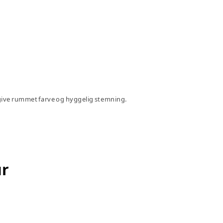
t give rummet farve og hyggelig stemning.
ur