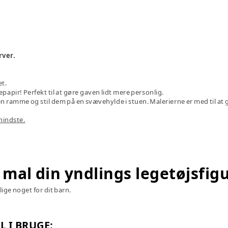
rver.
et.
papir! Perfekt til at gøre gaven lidt mere personlig.
en ramme og stil dem på en svævehylde i stuen. Malerierne er med til a
mindste.
 mal din yndlings legetøjsfig
lige noget for dit barn.
L I BRUGE: