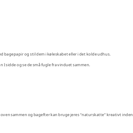
d bagepapir og stil dem i køleskabet eller i det kolde udhus.
n I sidde og se de små fugle fra vinduet sammen.
 i skoven sammen og bagefter kan bruge jeres “naturskatte” kreativt in