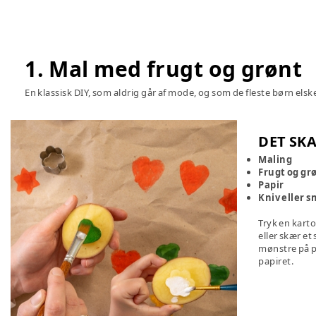
1. Mal med frugt og grønt
En klassisk DIY, som aldrig går af mode, og som de fleste børn elske
DET SKA
Maling
Frugt og gr
Papir
Kniv eller 
Tryk en kart
eller skær et
mønstre på p
papiret.