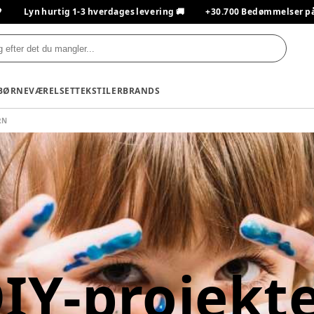

Lyn hurtig 1-3 hverdages levering 🚚
+30.700 Bedømmelser på T
BØRNEVÆRELSET
TEKSTILER
BRANDS
RN
DIY-projekt