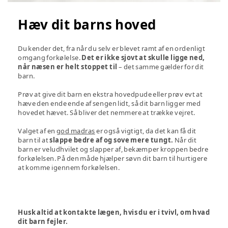
Hæv dit barns hoved
Du kender det, fra når du selv er blevet ramt af en ordenligt
omgang forkølelse.
Det er ikke sjovt at skulle ligge ned,
når næsen er helt stoppet til
– det samme gælder for dit
barn.
Prøv at give dit barn en ekstra hovedpude eller prøv evt at
hæve den ende ende af sengen lidt, så dit barn ligger med
hovedet hævet. Så bliver det nemmere at trække vejret.
Valget af en
god madras
er også vigtigt, da det kan få dit
barn til at
slappe bedre af og sove mere tungt.
Når dit
barn er veludhvilet og slapper af, bekæmper kroppen bedre
forkølelsen. På den måde hjælper søvn dit barn til hurtigere
at komme igennem forkølelsen.
Husk altid at kontakte lægen, hvis du er i tvivl, om hvad
dit barn fejler.