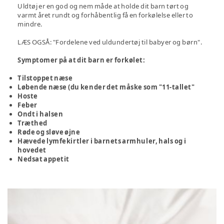
Uldtøj er en god og nem måde at holde dit barn tørt og
varmt året rundt og forhåbentlig få en forkølelse eller to
mindre.
LÆS OGSÅ: "Fordelene ved uldundertøj til babyer og børn".
Symptomer på at dit barn er forkølet:
Tilstoppet næse
Løbende næse (du kender det måske som "11-tallet"
Hoste
Feber
Ondt i halsen
Træthed
Røde og sløve øjne
Hævede lymfekirtler i barnets armhuler, hals og i
hovedet
Nedsat appetit