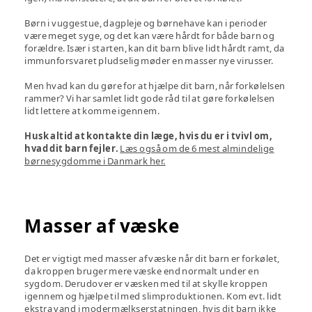
Børn i vuggestue, dagpleje og børnehave kan i perioder
være meget syge, og det kan være hårdt for både barn og
forældre. Især i starten, kan dit barn blive lidt hårdt ramt, da
immunforsvaret pludselig møder en masser nye virusser.
Men hvad kan du gøre for at hjælpe dit barn, når forkølelsen
rammer? Vi har samlet lidt gode råd til at gøre forkølelsen
lidt lettere at komme igennem.
Husk altid at kontakte din læge, hvis du er i tvivl om,
hvad dit barn fejler.
Læs også om de 6 mest almindelige
børnesygdomme i Danmark her.
Masser af væske
Det er vigtigt med masser af væske når dit barn er forkølet,
da kroppen bruger mere væske end normalt under en
sygdom. Derudover er væsken med til at skylle kroppen
igennem og hjælpe til med slimproduktionen. Kom evt. lidt
ekstra vand i modermælkserstatningen, hvis dit barn ikke