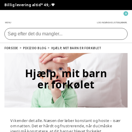
Billig levering altid* 49,- 💙
0
0,00 KR.
MENU
LOG IND
ØNSKELISTE
FORSIDE
PIXIZOO BLOG
HJÆLP, MIT BARN ER FORKØLET
Hjælp, mit barn
er forkølet
Vi kender det alle. Næsen der løber konstant og hoste – især
om natten. Det er hårdt og frustrerende, når du (måske
igen) må konstatere, at dit barn er blevet forkølet.