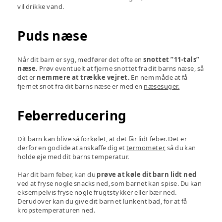
vil drikke vand.
Puds næse
Når dit barn er syg, medfører det ofte en
snottet ”11-tals”
næse.
Prøv eventuelt at fjerne snottet fra dit barns næse, så
det er
nemmere at trække vejret.
En nem måde at få
fjernet snot fra dit barns næse er med en
næsesuger.
Feberreducering
Dit barn kan blive så forkølet, at det får lidt feber. Det er
derfor en god ide at anskaffe dig et
termometer,
så du kan
holde øje med dit barns temperatur.
Har dit barn feber, kan du
prøve at køle dit barn lidt ned
ved at fryse nogle snacks ned, som barnet kan spise. Du kan
eksempelvis fryse nogle frugtstykker eller bær ned.
Derudover kan du give dit barn et lunkent bad, for at få
kropstemperaturen ned.