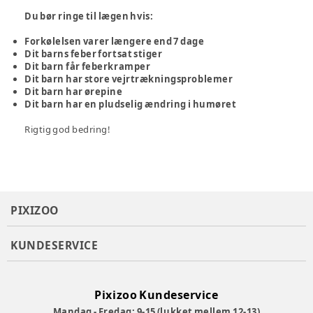
Du bør ringe til lægen hvis:
Forkølelsen varer længere end 7 dage
Dit barns feber fortsat stiger
Dit barn får feberkramper
Dit barn har store vejrtrækningsproblemer
Dit barn har ørepine
Dit barn har en pludselig ændring i humøret
Rigtig god bedring!
PIXIZOO
KUNDESERVICE
Pixizoo Kundeservice
Mandag - Fredag: 9-15 (lukket mellem 12-13)