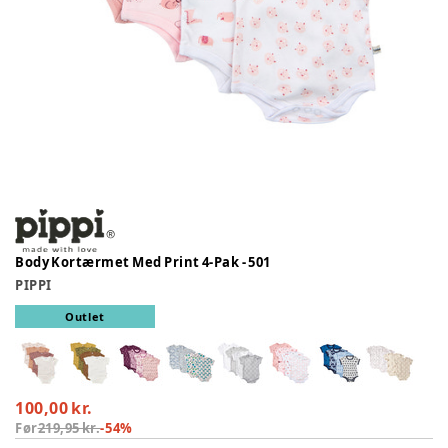
Body Kortærmet Med Print 4-Pak - 501
PIPPI
Outlet
100,00 kr.
Før
219,95 kr.
-
54
%