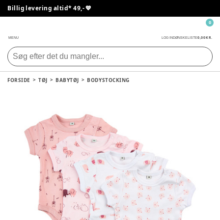
Billig levering altid* 49,- 💙
0
0,00 KR.
MENU
LOG IND
ØNSKELISTE
FORSIDE
TØJ
BABYTØJ
BODYSTOCKING