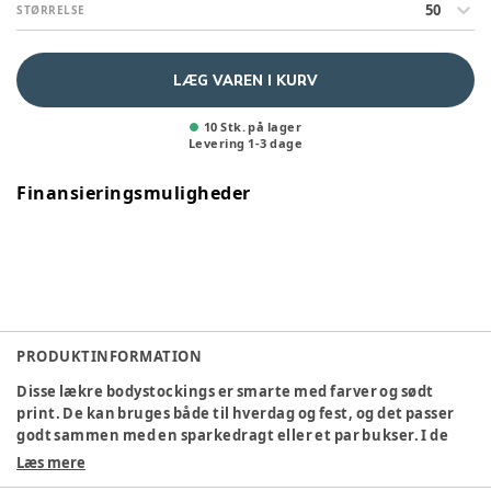
50
STØRRELSE
LÆG VAREN I KURV
10 Stk. på lager
Levering
1
-
3
dage
Finansieringsmuligheder
PRODUKTINFORMATION
Disse lækre bodystockings er smarte med farver og sødt
print. De kan bruges både til hverdag og fest, og det passer
godt sammen med en sparkedragt eller et par bukser. I de
kolde tider er de også gode som undertøj, for at holde
Læs mere
varmen tæt til kroppen.