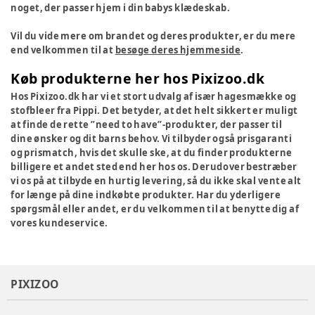
noget, der passer hjem i din babys klædeskab.
Vil du vide mere om brandet og deres produkter, er du mere
end velkommen til at
besøge deres hjemmeside
.
Køb produkterne her hos Pixizoo.dk
Hos Pixizoo.dk har vi et stort udvalg af især hagesmække og
stofbleer fra Pippi. Det betyder, at det helt sikkert er muligt
at finde de rette ”need to have”-produkter, der passer til
dine ønsker og dit barns behov. Vi tilbyder også prisgaranti
og prismatch, hvis det skulle ske, at du finder produkterne
billigere et andet sted end her hos os. Derudover bestræber
vi os på at tilbyde en hurtig levering, så du ikke skal vente alt
for længe på dine indkøbte produkter. Har du yderligere
spørgsmål eller andet, er du velkommen til at benytte dig af
vores kundeservice.
PIXIZOO