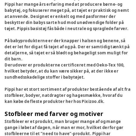
Pippi har mange års erfaring med at producere børne- og
babytøj, og fokuserer meget på, at tøjet er praktisk og nemt
at anvende. Designet er enkelt og med pasformer der
beskytter din babys sarte hud mod unødvendige folder på
tøjet. Pippis basistøj fås både i neutrale og spraglede farver.
På babyprodukterne er der knapper i halsen og benene, så
det er let for dig at få tøjet af og på. Der er samtidig tænkt på
detaljerne, så tøjet er så blødt og behageligt som muligt for
dit barn.
Derudover er produkterne certificeret med Oeko-Tex 100,
hvilket betyder, at du kan være sikker på, at der ikke er
sundhedsskadelige stoffer i babytøjet.
Pippi har et stort sortiment af produkter bestående af alt fra
stofbleer, bodyer, natdragter og hagesmække, hvoraf du
kan købe de fleste produkter her hos Pixizoo.dk.
Stofbleer med farver og motiver
Stofbleer er et produkt, man bruger mange af og mange
gange i løbet af dagen, når man er mor, hvilket derfor gør
stofbleerne til et ”need to have”-produkt. Pippi har