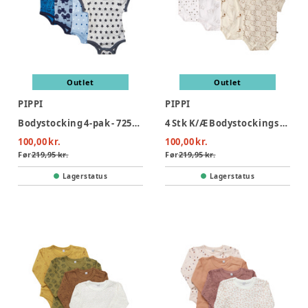
Outlet
Outlet
PIPPI
PIPPI
Bodystocking 4-pak - 725/Blue
4 Stk K/Æ Bodystockings - Offwhite 200
100,00 kr.
100,00 kr.
Før
219,95 kr.
Før
219,95 kr.
Lagerstatus
Lagerstatus