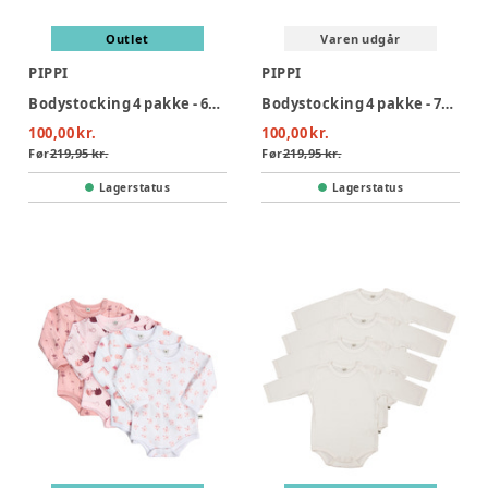
Outlet
Varen udgår
PIPPI
PIPPI
Bodystocking 4 pakke - 600/Lilac
Bodystocking 4 pakke - 725/Blue
100,00 kr.
100,00 kr.
Før
219,95 kr.
Før
219,95 kr.
Lagerstatus
Lagerstatus