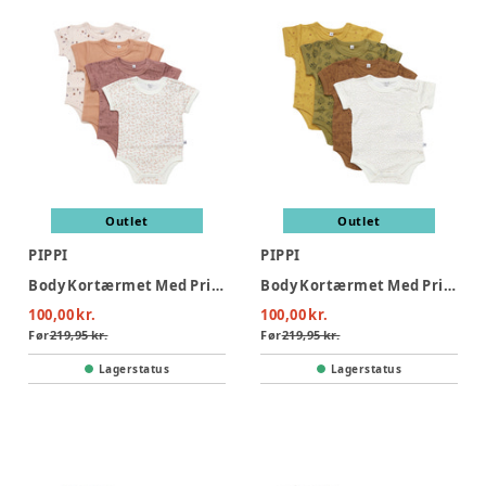
Outlet
Outlet
PIPPI
PIPPI
Body Kortærmet Med Print 4-Pak - 433
Body Kortærmet Med Print 4-Pak - 384
100,00 kr.
100,00 kr.
Før
219,95 kr.
Før
219,95 kr.
Lagerstatus
Lagerstatus