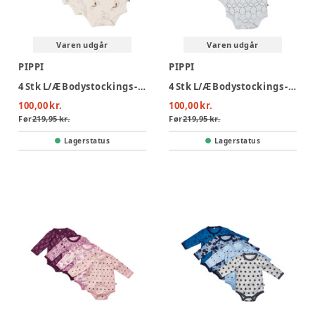
Varen udgår
Varen udgår
PIPPI
PIPPI
4 Stk L/Æ Bodystockings - Offwhite 200
4 Stk L/Æ Bodystockings - Lyseblå 700
100,00 kr.
100,00 kr.
Før
219,95 kr.
Før
219,95 kr.
Lagerstatus
Lagerstatus