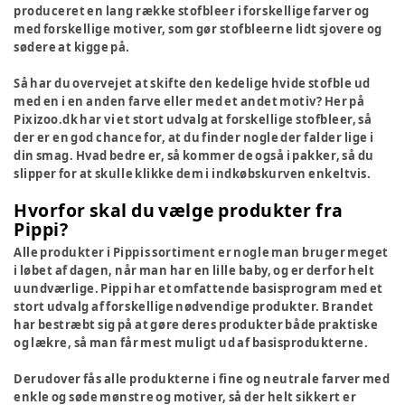
produceret en lang række stofbleer i forskellige farver og
med forskellige motiver, som gør stofbleerne lidt sjovere og
sødere at kigge på.
Så har du overvejet at skifte den kedelige hvide stofble ud
med en i en anden farve eller med et andet motiv? Her på
Pixizoo.dk har vi et stort udvalg at forskellige stofbleer, så
der er en god chance for, at du finder nogle der falder lige i
din smag. Hvad bedre er, så kommer de også i pakker, så du
slipper for at skulle klikke dem i indkøbskurven enkeltvis.
Hvorfor skal du vælge produkter fra
Pippi?
Alle produkter i Pippis sortiment er nogle man bruger meget
i løbet af dagen, når man har en lille baby, og er derfor helt
uundværlige. Pippi har et omfattende basisprogram med et
stort udvalg af forskellige nødvendige produkter. Brandet
har bestræbt sig på at gøre deres produkter både praktiske
og lækre, så man får mest muligt ud af basisprodukterne.
Derudover fås alle produkterne i fine og neutrale farver med
enkle og søde mønstre og motiver, så der helt sikkert er