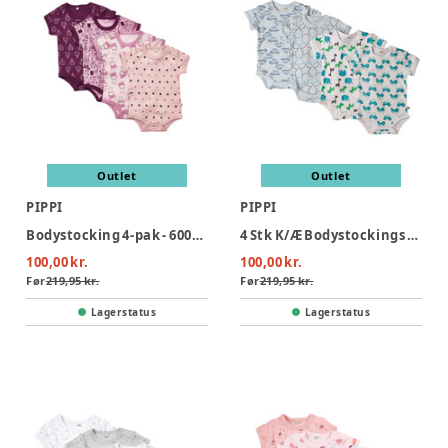
Outlet
Outlet
PIPPI
PIPPI
Bodystocking 4-pak - 600/Lilac
4 Stk K/Æ Bodystockings - Lyseblå 700
100,00 kr.
100,00 kr.
Før
219,95 kr.
Før
219,95 kr.
Lagerstatus
Lagerstatus