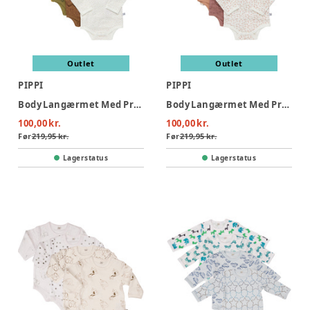
Outlet
Outlet
PIPPI
PIPPI
Body Langærmet Med Print 4-Pak - 384
Body Langærmet Med Print 4-Pak - 433
100,00 kr.
100,00 kr.
Før
219,95 kr.
Før
219,95 kr.
Lagerstatus
Lagerstatus