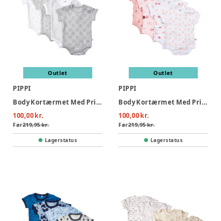
Outlet
Outlet
PIPPI
PIPPI
Body Kortærmet Med Print 4-Pak - 190
Body Kortærmet Med Print 4-Pak - 501
100,00 kr.
100,00 kr.
Før
219,95 kr.
Før
219,95 kr.
Lagerstatus
Lagerstatus