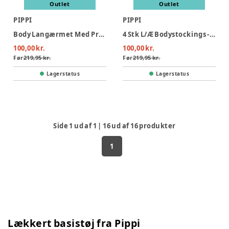
Outlet
Outlet
PIPPI
PIPPI
Body Langærmet Med Print 4-Pak - 501
4 Stk L/Æ Bodystockings - White 100
100,00 kr.
100,00 kr.
Før
219,95 kr.
Før
219,95 kr.
Lagerstatus
Lagerstatus
Side
1
ud af
1
|
16
ud af
16
produkter
1
Lækkert basistøj fra Pippi