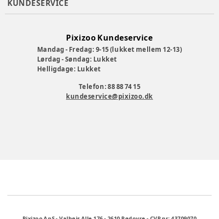
KUNDESERVICE
Pixizoo Kundeservice
Mandag - Fredag: 9-15 (lukket mellem 12-13)
Lørdag - Søndag: Lukket
Helligdage: Lukket
Telefon: 88 88 74 15
kundeservice@pixizoo.dk
Pixizoo ApS
-
Valhøjs Alle 176
-
2610 Rødovre
-
CVR nr: 43709070