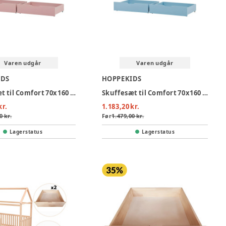
Varen udgår
Varen udgår
IDS
HOPPEKIDS
Skuffesæt til Comfort 70x160 cm - pale rose
Skuffesæt til Comfort 70x160 cm - dream blue
kr.
1.183,20 kr.
0 kr.
Før
1.479,00 kr.
Lagerstatus
Lagerstatus