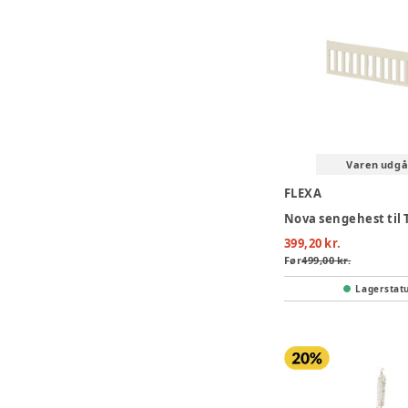
Varen udgå
FLEXA
399,20 kr.
Før
499,00 kr.
Lagerstat