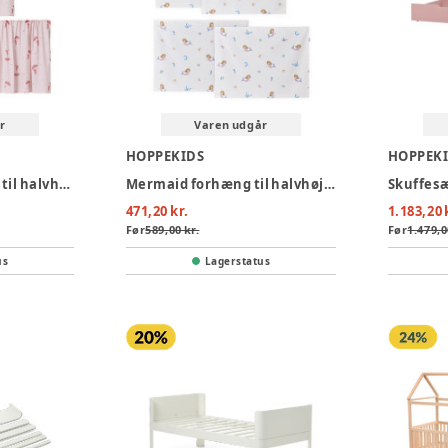
r
Varen udgår
HOPPEKIDS
HOPPEK
Ole Lukøje forhæng til halvhøj seng - Rød
Mermaid forhæng til halvhøj seng 70x160 cm. - Beige
471,20 kr.
1.183,20 
Før
589,00 kr.
Før
1.479,0
us
Lagerstatus