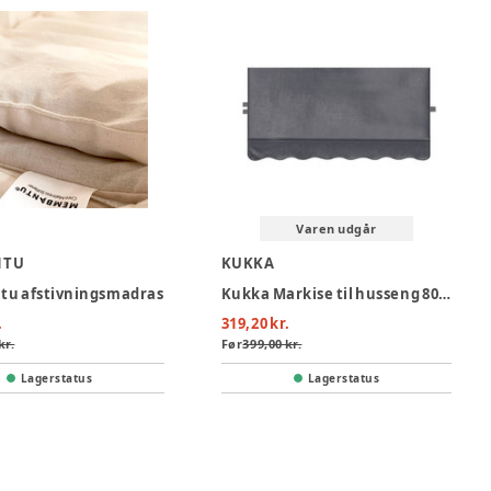
Varen udgår
NTU
KUKKA
u afstivningsmadras
Kukka Markise til husseng 80x160 - Grå
.
319,20 kr.
kr.
Før
399,00 kr.
Lagerstatus
Lagerstatus