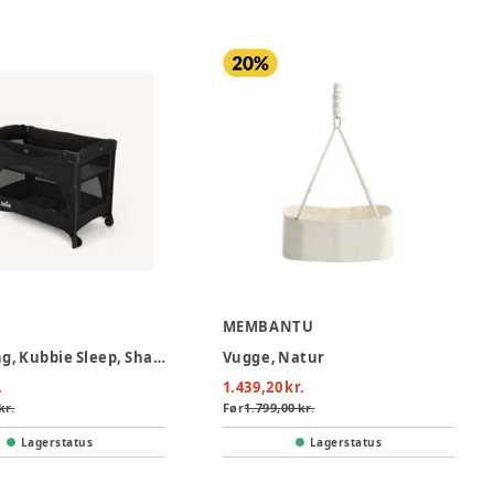
MEMBANTU
Rejseseng, Kubbie Sleep, Shale
Vugge, Natur
.
1.439,20 kr.
kr.
Før
1.799,00 kr.
Lagerstatus
Lagerstatus