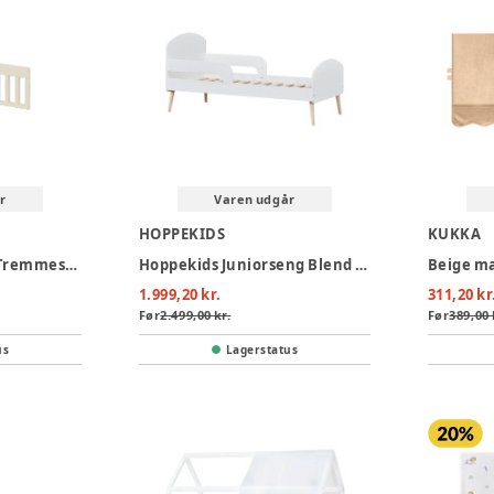
r
Varen udgår
HOPPEKIDS
KUKKA
Nova sengehest til Tremmeseng, cream
Hoppekids Juniorseng Blend 70x160 cm - Hvid
1.999,20 kr.
311,20 kr
Før
2.499,00 kr.
Før
389,00 
us
Lagerstatus