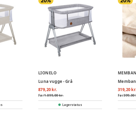
LIONELO
MEMBA
Luna vugge - Grå
Membant
879,20 kr.
319,20 kr
Før
1.099,00 kr.
Før
399,00 
us
Lagerstatus