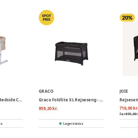
GRACO
JOIE
Graco Sweet2sleep Bedside Crib - Oatmeal
Graco Foldlite XL Rejseseng - Midnight
716,00 kr
959,20 kr.
Før
895,00 
us
Lagerstatus