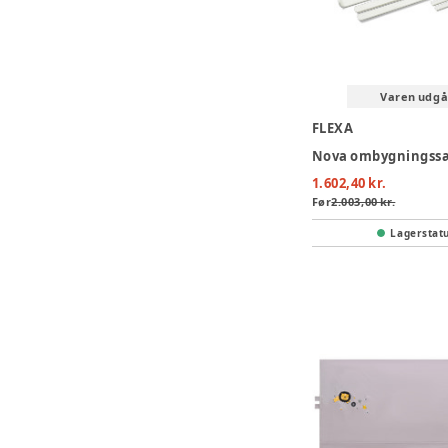
Varen udgå
FLEXA
1.602,40 kr.
Før
2.003,00 kr.
Lagerstat