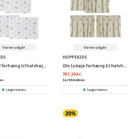
Varen udgår
Varen udgår
IDS
HOPPEKIDS
Mermaid forhæng til halvhøj seng 90x200 cm, Beige
Ole Lukøje forhæng til halvhøj seng - Grøn
.
767,20 kr.
kr.
Før
959,00 kr.
Lagerstatus
Lagerstatus