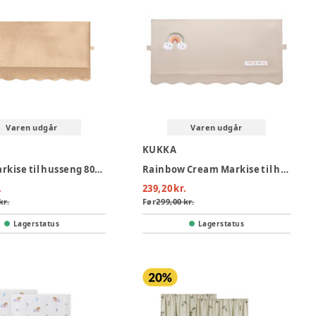
Varen udgår
Varen udgår
KUKKA
Beige markise til husseng 80x 160
Rainbow Cream Markise til husseng 70x140
.
239,20 kr.
kr.
Før
299,00 kr.
Lagerstatus
Lagerstatus