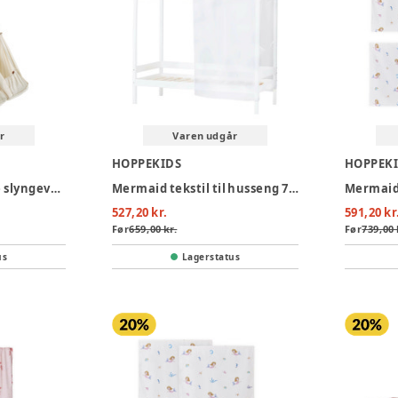
r
Varen udgår
HOPPEKIDS
HOPPEK
Membantu tvillinge slyngevugge natur
Mermaid tekstil til husseng 70x160 cm, Transparent
527,20 kr.
591,20 kr
Før
659,00 kr.
Før
739,00 
us
Lagerstatus