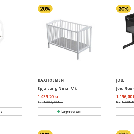
KAXHOLMEN
JOIE
Spjälsäng Nina - Vit
1.039,20 kr.
1.196,00 
Før
1.299,00 kr.
Før
1.495,0
us
Lagerstatus