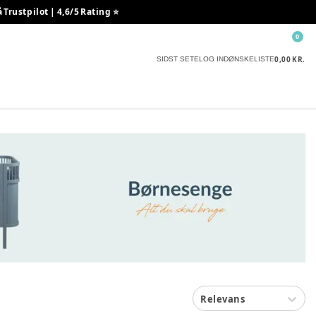
rustpilot | 4,6/5 Rating ⭐️
0
0,00 KR.
SIDST SETE
LOG IND
ØNSKELISTE
Relevans