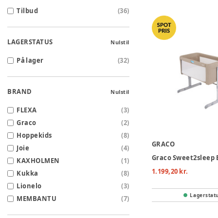
Tilbud
(
36
)
LAGERSTATUS
Nulstil
På lager
(
32
)
BRAND
Nulstil
FLEXA
(
3
)
Graco
(
2
)
Hoppekids
(
8
)
GRACO
Joie
(
4
)
KAXHOLMEN
(
1
)
1.199,20 kr.
Kukka
(
8
)
Lionelo
(
3
)
Lagerstat
MEMBANTU
(
7
)