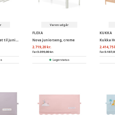
r
Varen udgår
FLEXA
KUKKA
Nova ombygningssæt til juniorseng, creme
Nova juniorseng, creme
2.719,20 kr.
2.414,75 
Før
3.399,00 kr.
Før
3.187,0
us
Lagerstatus