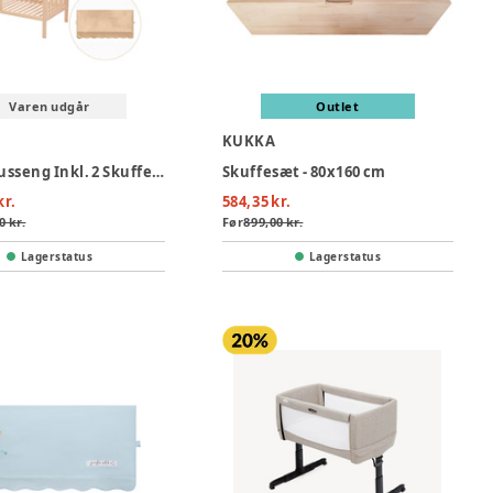
Varen udgår
Outlet
KUKKA
Kukka Husseng Inkl. 2 Skuffer Og Markise, 80x160 cm.
Skuffesæt - 80x160 cm
kr.
584,35 kr.
0 kr.
Før
899,00 kr.
Lagerstatus
Lagerstatus