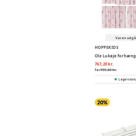
Varen udgå
HOPPEKIDS
767,20 kr.
Før
959,00 kr.
Lagerstat