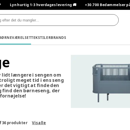

Lyn hurtig 1-3 hverdages levering 🚚
+30.700 Bedømmelser på T
BØRNEVÆRELSET
TEKSTILER
BRANDS
ge
ev lidt længere i sengen om
oligt meget tid i ens seng
r det vigtigt at finde den
og find den børneseng, der
fornøjelse!
f
36
produkter
Vis alle