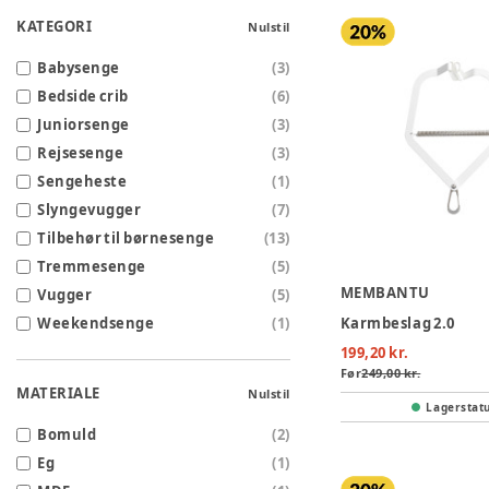
KATEGORI
Nulstil
Babysenge
(
3
)
Bedside crib
(
6
)
Juniorsenge
(
3
)
Rejsesenge
(
3
)
Sengeheste
(
1
)
Slyngevugger
(
7
)
Tilbehør til børnesenge
(
13
)
Tremmesenge
(
5
)
MEMBANTU
Vugger
(
5
)
Weekendsenge
(
1
)
Karmbeslag 2.0
199,20 kr.
Før
249,00 kr.
MATERIALE
Nulstil
Lagerstat
Bomuld
(
2
)
Eg
(
1
)