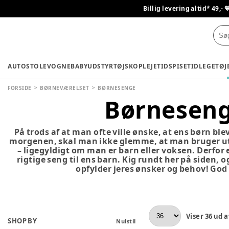
Billig levering altid* 49,- 
AUTOSTOLE
VOGNE
BABYUDSTYR
TØJ
SKO
PLEJETID
SPISETID
LEGETØJ
FORSIDE
BØRNEVÆRELSET
BØRNESENGE
Børnesen
På trods af at man ofte ville ønske, at ens børn bl
morgenen, skal man ikke glemme, at man bruger utr
– ligegyldigt om man er barn eller voksen. Derfor e
rigtige seng til ens barn. Kig rundt her på siden, 
opfylder jeres ønsker og behov! God 
Viser
36
ud a
SHOP BY
Nulstil