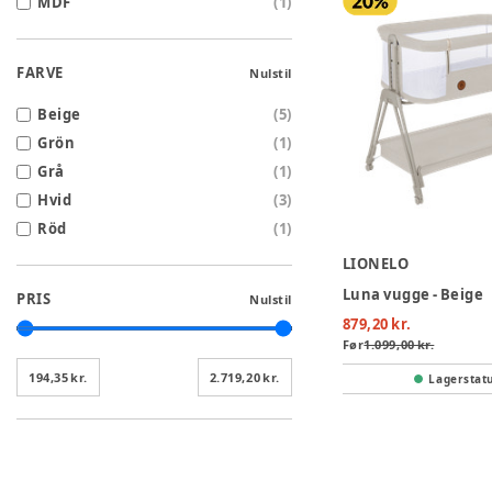
MDF
(
1
)
FARVE
Nulstil
Beige
(
5
)
Grön
(
1
)
Grå
(
1
)
Hvid
(
3
)
Röd
(
1
)
LIONELO
Luna vugge - Beige
PRIS
Nulstil
879,20 kr.
Før
1.099,00 kr.
194,35 kr.
2.719,20 kr.
Lagerstat