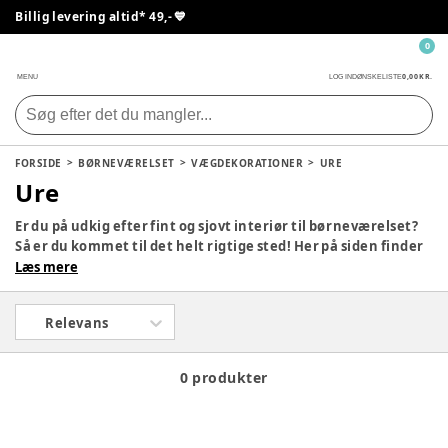
Billig levering altid* 49,- 💙
0
0,00 KR.
MENU
LOG IND
ØNSKELISTE
FORSIDE
BØRNEVÆRELSET
VÆGDEKORATIONER
URE
Ure
Er du på udkig efter fint og sjovt interiør til børneværelset?
Så er du kommet til det helt rigtige sted! Her på siden finder
du vores store udvalg af interiør, der er med til at skabe de
Læs mere
helt rigtige rammer på børneværelset. Hvad end du ønsker
masser af farver eller afdæmpede farver, så finder du helt
Relevans
sikkert noget, der passer til dit barns værelse. God
fornøjelse!
0 produkter