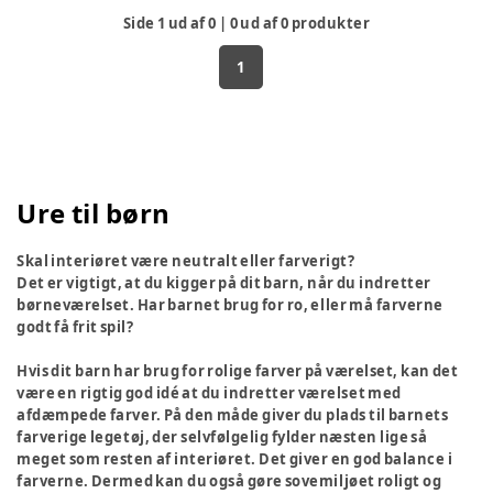
Side
1
ud af
0
|
0
ud af
0
produkter
1
Ure til børn
Skal interiøret være neutralt eller farverigt?
Det er vigtigt, at du kigger på dit barn, når du indretter
børneværelset. Har barnet brug for ro, eller må farverne
godt få frit spil?
Hvis dit barn har brug for rolige farver på værelset, kan det
være en rigtig god idé at du indretter værelset med
afdæmpede farver. På den måde giver du plads til barnets
farverige legetøj, der selvfølgelig fylder næsten lige så
meget som resten af interiøret. Det giver en god balance i
farverne. Dermed kan du også gøre sovemiljøet roligt og