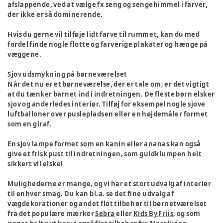
afslappende, ved at vælge fx seng og sengehimmel i farver,
der ikke er så dominerende.
Hvis du gerne vil tilføje lidt farve til rummet, kan du med
fordel finde nogle flotte og farverige plakater og hænge på
væggene.
Sjov udsmykning på børneværelset
Når det nu er et børneværelse, der er tale om, er det vigtigt
at du tænker barnet ind i indretningen. De fleste børn elsker
sjov og anderledes interiør. Tilføj for eksempel nogle sjove
luftballoner over puslepladsen eller en højdemåler formet
som en giraf.
En sjov lampe formet som en kanin eller ananas kan også
give et frisk pust til indretningen, som guldklumpen helt
sikkert vil elske!
Mulighederne er mange, og vi har et stort udvalg af interiør
til enhver smag. Du kan bl.a. se det fine udvalg af
vægdekorationer og andet flot tilbehør til børnetværelset
fra det populære mærker
Sebra
eller
Kids By Friis
, og som