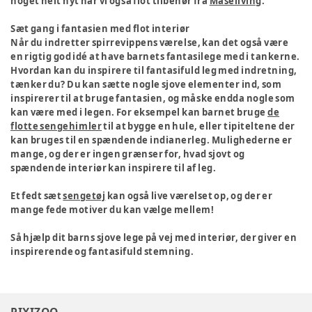
noget helt nyt har vi også flot tilbehør fra
Maseliving
.
Sæt gang i fantasien med flot interiør
Når du indretter spirrevippens værelse, kan det også være
en rigtig god idé at have barnets fantasilege med i tankerne.
Hvordan kan du inspirere til fantasifuld leg med indretning,
tænker du? Du kan sætte nogle sjove elementer ind, som
inspirerer til at bruge fantasien, og måske endda nogle som
kan være med i legen. For eksempel kan barnet bruge
de
flotte sengehimler
til at bygge en hule, eller tipiteltene der
kan bruges til en spændende indianerleg. Mulighederne er
mange, og der er ingen grænser for, hvad sjovt og
spændende interiør kan inspirere til af leg.
Et fedt sæt
sengetøj
kan også live værelset op, og der er
mange fede motiver du kan vælge mellem!
Så hjælp dit barns sjove lege på vej med interiør, der giver en
inspirerende og fantasifuld stemning.