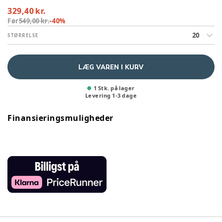
329,40 kr.
Før
549,00 kr.
-
40
%
20
STØRRELSE
LÆG VAREN I KURV
1 Stk. på lager
Levering
1
-
3
dage
Finansieringsmuligheder