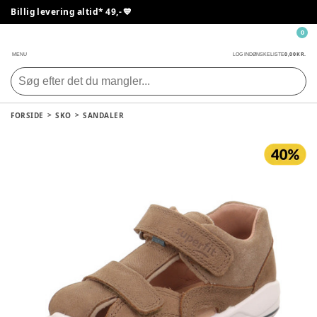
Billig levering altid* 49,- 💙
0
0,00 KR.
MENU
LOG IND
ØNSKELISTE
FORSIDE
SKO
SANDALER