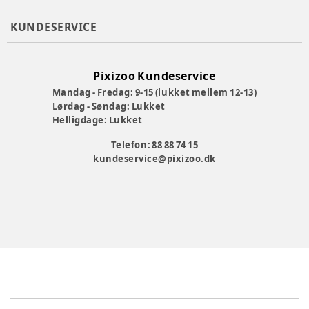
KUNDESERVICE
Farve
:
Brun
Producent
:
Legero Schuhfabrik GesmbH, Legero-United-
Pixizoo Kundeservice
Straße 4, 8073 Feldkirchen bei Graz, Austria, info@legero-
Mandag - Fredag: 9-15 (lukket mellem 12-13)
united.com
Lørdag - Søndag: Lukket
Produktionsland
:
Indien
Helligdage: Lukket
Varenummer:
383231
Telefon: 88 88 74 15
kundeservice@pixizoo.dk