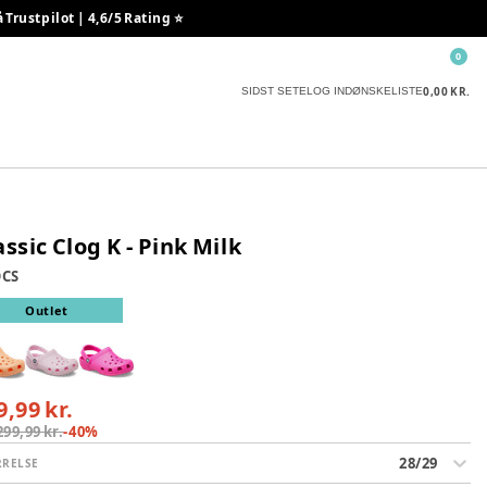
rustpilot | 4,6/5 Rating ⭐️
0
0,00 KR.
SIDST SETE
LOG IND
ØNSKELISTE
assic Clog K - Pink Milk
CS
Outlet
9,99 kr.
299,99 kr.
-
40
%
28/29
RRELSE