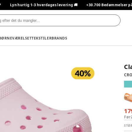

Lyn hurtig 1-3 hverdages levering 🚚
+30.700 Bedømmelser på T
BØRNEVÆRELSET
TEKSTILER
BRANDS
Cl
CRO
17
Før
STØ