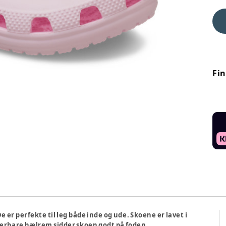
Fi
De er perfekte til leg både inde og ude. Skoene er lavet i
terbare hælrem sidder skoen godt på foden.