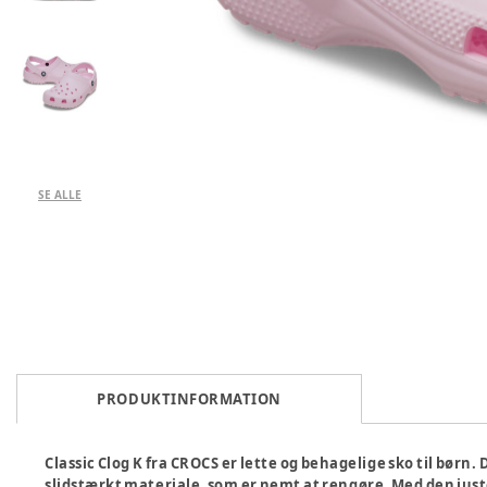
SE ALLE
PRODUKTINFORMATION
Classic Clog K fra CROCS er lette og behagelige sko til børn. 
slidstærkt materiale, som er nemt at rengøre. Med den jus