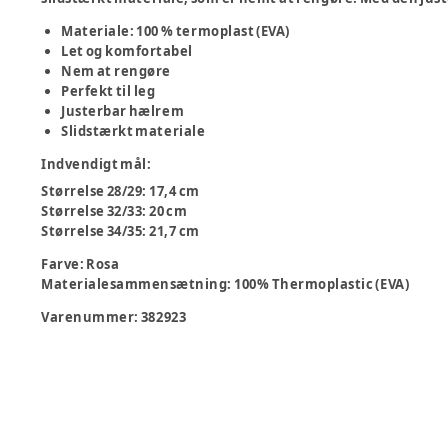
Materiale: 100 % termoplast (EVA)
Let og komfortabel
Nem at rengøre
Perfekt til leg
Justerbar hælrem
Slidstærkt materiale
Indvendigt mål
:
Størrelse 28/29: 17,4 cm
Størrelse 32/33: 20 cm
Størrelse 34/35: 21,7 cm
Farve
:
Rosa
Materialesammensætning
:
100% Thermoplastic (EVA)
Varenummer:
382923