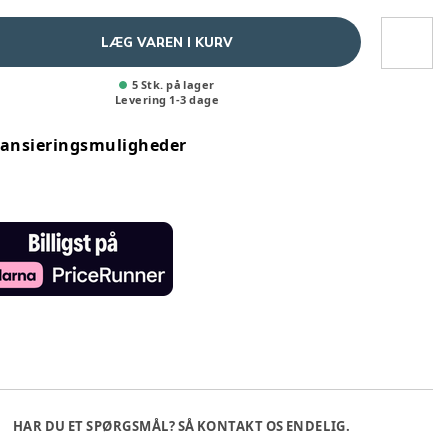
LÆG VAREN I KURV
5 Stk. på lager
Levering
1
-
3
dage
nansieringsmuligheder
HAR DU ET SPØRGSMÅL? SÅ KONTAKT OS ENDELIG.