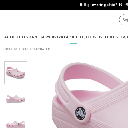
Billig levering altid* 49,- 
AUTOSTOLE
VOGNE
BABYUDSTYR
TØJ
SKO
PLEJETID
SPISETID
LEGETØJ
FORSIDE
SKO
SANDALER