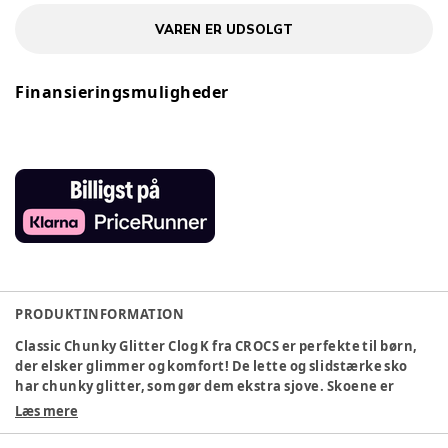
VAREN ER UDSOLGT
Finansieringsmuligheder
PRODUKTINFORMATION
Classic Chunky Glitter Clog K fra CROCS er perfekte til børn,
der elsker glimmer og komfort! De lette og slidstærke sko
har chunky glitter, som gør dem ekstra sjove. Skoene er
nemme at tage af og på, og de er vandafvisende. Perfekte til
Læs mere
både leg og hverdag.