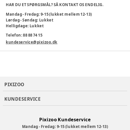
Materiale: 100 % termoplast (EVA)
HAR DU ET SPØRGSMÅL? SÅ KONTAKT OS ENDELIG.
Masser af glimmer
Mandag - Fredag: 9-15 (lukket mellem 12-13)
Let og behagelig
Lørdag - Søndag: Lukket
Vandafvisende
Helligdage: Lukket
Nem at rengøre
Ideel til børn
Telefon: 88 88 74 15
Indvendigt mål
:
kundeservice@pixizoo.dk
Størrelse 28/29: 17,4 cm
Størrelse 29/30: 18,3 cm
Størrelse 30/31: 19,1 cm
Størrelse 32/33: 20 cm
Størrelse 33/34: 20,8 cm
Størrelse 34/35: 21,7 cm
PIXIZOO
Materialesammensætning
:
100% Termoplast
Produktionsland
:
Indien
KUNDESERVICE
Varenummer:
382926
Pixizoo Kundeservice
Mandag - Fredag: 9-15 (lukket mellem 12-13)