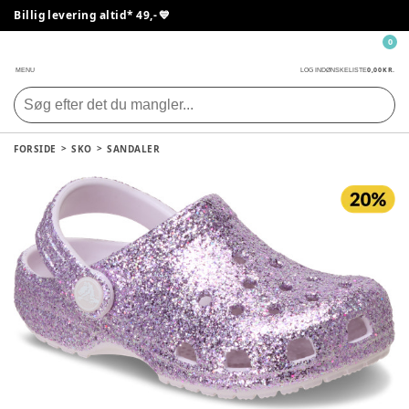
Billig levering altid* 49,- 💙
0
0,00 KR.
MENU
LOG IND
ØNSKELISTE
FORSIDE
SKO
SANDALER