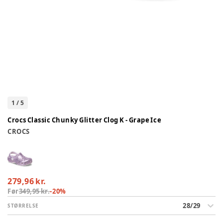
1
/
5
Crocs Classic Chunky Glitter Clog K - Grape Ice
CROCS
279,96 kr.
Før
349,95 kr.
-
20
%
28/29
STØRRELSE