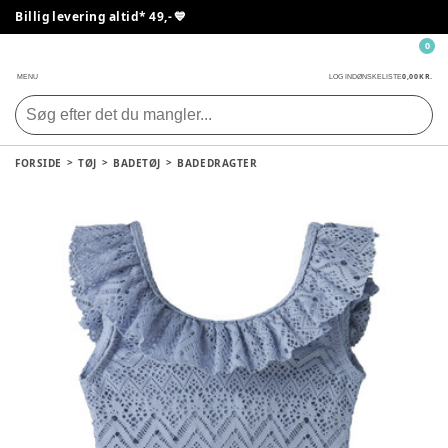
Billig levering altid* 49,- 💙
0
0,00 KR.
MENU
LOG IND
ØNSKELISTE
FORSIDE
TØJ
BADETØJ
BADEDRAGTER