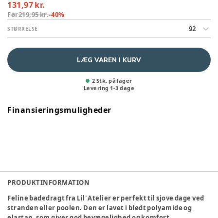
131,97 kr.
Før
219,95 kr.
-
40
%
92
STØRRELSE
LÆG VAREN I KURV
2 Stk. på lager
Levering
1
-
3
dage
Finansieringsmuligheder
PRODUKTINFORMATION
Feline badedragt fra Lil' Atelier er perfekt til sjove dage ved
stranden eller poolen. Den er lavet i blødt polyamide og
elastan, som giver god bevægelighed og komfort.