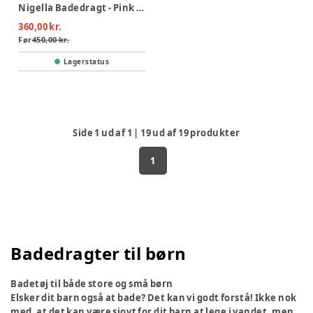
Nigella Badedragt - Pink Shell
360,00 kr.
Før
450,00 kr.
Lagerstatus
Side
1
ud af
1
|
19
ud af
19
produkter
1
Badedragter til børn
Badetøj til både store og små børn
Elsker dit barn også at bade? Det kan vi godt forstå! Ikke nok
med, at det kan være sjovt for dit barn at lege i vandet, men