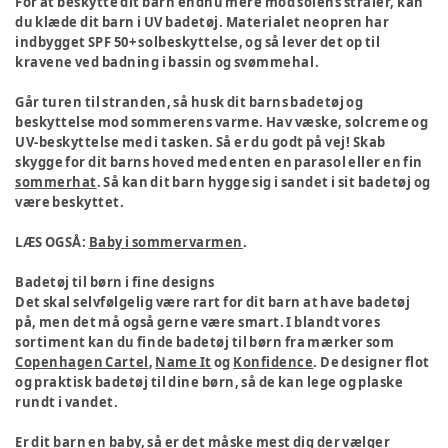
For at beskytte dit barn endnu mere mod solens stråler, kan
du klæde dit barn i UV badetøj. Materialet neopren har
indbygget SPF 50+ solbeskyttelse, og så lever det op til
kravene ved badning i bassin og svømmehal.
Går turen til stranden, så husk dit barns badetøj og
beskyttelse mod sommerens varme. Hav væske, solcreme og
UV-beskyttelse med i tasken. Så er du godt på vej! Skab
skygge for dit barns hoved med enten en parasol eller en fin
sommerhat
. Så kan dit barn hygge sig i sandet i sit badetøj og
være beskyttet.
LÆS OGSÅ:
Baby i sommervarmen
.
Badetøj til børn i fine designs
Det skal selvfølgelig være rart for dit barn at have badetøj
på, men det må også gerne være smart. I blandt vores
sortiment kan du finde badetøj til børn fra mærker som
Copenhagen Cartel
,
Name It
og
Konfidence
. De designer flot
og praktisk badetøj til dine børn, så de kan lege og plaske
rundt i vandet.
Er dit barn en baby, så er det måske mest dig der vælger