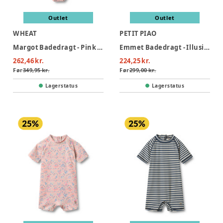
Outlet
Outlet
WHEAT
PETIT PIAO
Margot Badedragt - Pink Heart Flowers
Emmet Badedragt - Illusion Blue Boat AOP
262,46 kr.
224,25 kr.
Før
349,95 kr.
Før
299,00 kr.
Lagerstatus
Lagerstatus