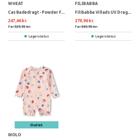
WHEAT
FILIBABBA
Cas Badedragt - Powder Flowers And Seashells
Filibabba Villads UV Dragt - Multicolour
247,46 kr.
279,96 kr.
Før
329,95 kr.
Før
349,95 kr.
Lagerstatus
Lagerstatus
Outlet
MOLO