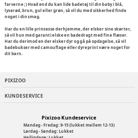
farverne ;) Hvad end du kan lide badetøj til din baby i blå,
lyserød, brun, gul eller grøn, så vil du med sikkerhed finde
noget i din smag.
Har du en lille prinsesse derhjemme, der elsker sine skørter,
så vil hun med garanti elske en badedragt med fine flæser.
Har du derimod en der elsker dyr og gå på opdagelse, så vil
badebukser med camouflage eller dyreprint være noget for
dit barn.
PIXIZOO
KUNDESERVICE
Pixizoo Kundeservice
Mandag - Fredag: 9-15 (lukket mellem 12-13)
Lørdag - Søndag: Lukket
Helligdage: Lukket