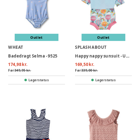
Outlet
Outlet
WHEAT
SPLASH ABOUT
Badedragt Selma - 9525
Happy nappy sunsuit - Up & Away Pink
174,98 kr.
169,50 kr.
Før
349,95 kr.
Før
339,00 kr.
Lagerstatus
Lagerstatus