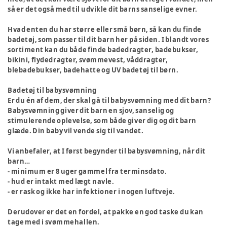
så er det også med til udvikle dit barns sanselige evner.
Hvad enten du har større eller små børn, så kan du finde
badetøj, som passer til dit barn her på siden. I blandt vores
sortiment kan du både finde badedragter, badebukser,
bikini, flydedragter, svømmevest, våddragter,
blebadebukser, badehatte og UV badetøj til børn.
Badetøj til babysvømning
Er du én af dem, der skal gå til babysvømning med dit barn?
Babysvømning giver dit barn en sjov, sanselig og
stimulerende oplevelse, som både giver dig og dit barn
glæde. Din baby vil vende sig til vandet.
Vi anbefaler, at I først begynder til babysvømning, når dit
barn…
- minimum er 8 uger gammel fra terminsdato.
- hud er intakt med lægt navle.
- er rask og ikke har infektioner i nogen luftveje.
Derudover er det en fordel, at pakke en god taske du kan
tage med i svømmehallen.