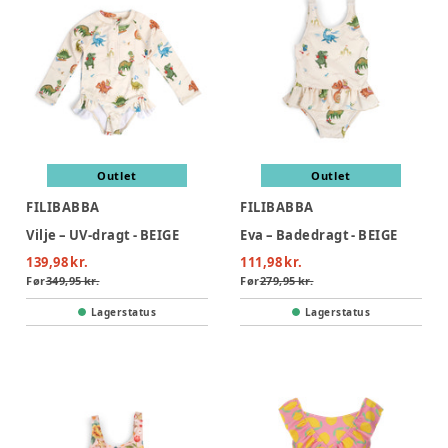
Outlet
Outlet
FILIBABBA
FILIBABBA
Vilje – UV-dragt - BEIGE
Eva – Badedragt - BEIGE
139,98 kr.
111,98 kr.
Før
349,95 kr.
Før
279,95 kr.
Lagerstatus
Lagerstatus