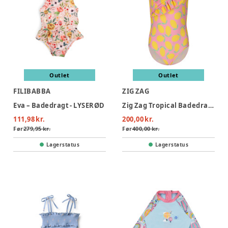
Outlet
Outlet
FILIBABBA
ZIG ZAG
Eva – Badedragt - LYSERØD
Zig Zag Tropical Badedragt - Lemon
111,98 kr.
200,00 kr.
Før
279,95 kr.
Før
400,00 kr.
Lagerstatus
Lagerstatus