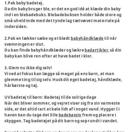
1.Pak baby badetøj.
Da din baby bruger ble, er det en god idé at klæde din baby
ind i en blebadebuks. Blebadebuksen holder både store og
små uheld inde med det tynde lag tætvævet materiale på
indersiden.
2.Pak en lækker sæbe og et blødt
babyhåndklæde
til når
svømningen er slut.
Du kan finde babyhåndklæder og lækre
badartikler
, så din
baby kan blive ren efter at have badet i klor.
3. Glem nu ikke dig selv!
Vi ved at fokus kan lægge så meget på ens barn, at man
glemme ting til sig selv. Husk dit eget badetøj, håndklæde,
hårbørste og tøj.
UV badetøj til børn: Badetøj til de solrige dage
Når det bliver sommer, og vejret viser sig fra sin varmeste
side, er det altid rart at køle lidt af i noget vand. Hygger I i
haven kan du tage det lille
badebassin
frem og placere i
skyggen. Tag badetøjet på dit barn og sop rundt i vandet.