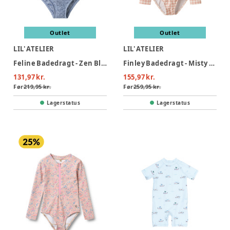
Outlet
Outlet
LIL' ATELIER
LIL' ATELIER
Feline Badedragt - Zen Blue
Finley Badedragt - Misty Rose
131,97 kr.
155,97 kr.
Før
219,95 kr.
Før
259,95 kr.
Lagerstatus
Lagerstatus