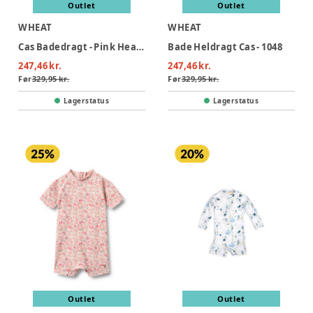
Outlet
Outlet
WHEAT
WHEAT
Cas Badedragt - Pink Heart Flowers
Bade Heldragt Cas - 1048
247,46 kr.
247,46 kr.
Før
329,95 kr.
Før
329,95 kr.
Lagerstatus
Lagerstatus
Outlet
Outlet