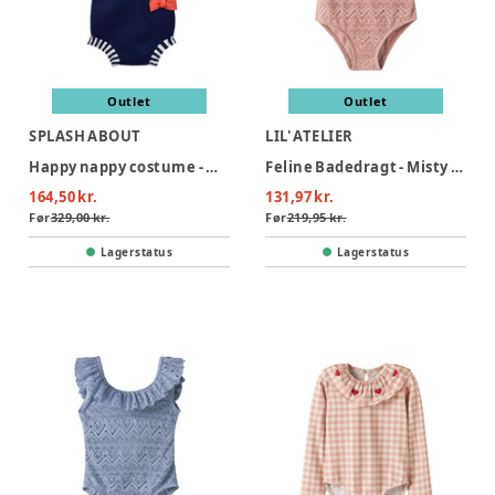
Outlet
Outlet
SPLASH ABOUT
LIL' ATELIER
Happy nappy costume - Navy stripe
Feline Badedragt - Misty Rose
164,50 kr.
131,97 kr.
Før
329,00 kr.
Før
219,95 kr.
Lagerstatus
Lagerstatus