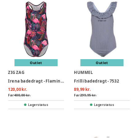
Outlet
Outlet
ZIG ZAG
HUMMEL
Irena badedragt - Flamingo
Frilli badedragt - 7532
120,00 kr.
89,99 kr.
Før
400,00 kr.
Før
299,95 kr.
Lagerstatus
Lagerstatus