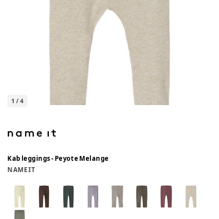
1
/
4
Kab leggings - Peyote Melange
NAME IT