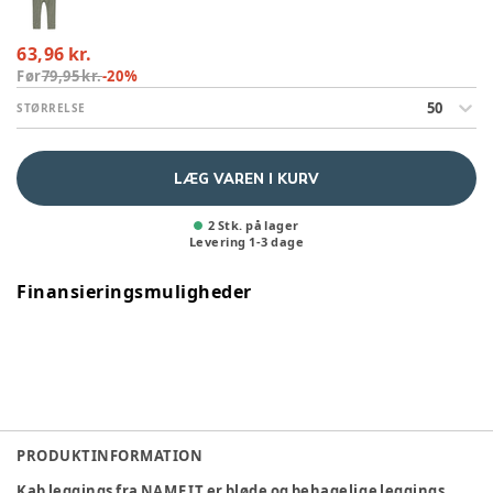
63,96 kr.
Før
79,95 kr.
-
20
%
50
STØRRELSE
LÆG VAREN I KURV
2 Stk. på lager
Levering
1
-
3
dage
Finansieringsmuligheder
PRODUKTINFORMATION
Kab leggings fra NAME IT er bløde og behagelige leggings,