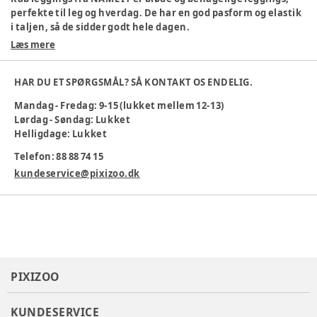
perfekte til leg og hverdag. De har en god pasform og elastik
i taljen, så de sidder godt hele dagen.
Læs mere
Materiale: 57% bomuld, 38% modal, 5% elastan
Bløde og strækbare
Behagelige at have på
HAR DU ET SPØRGSMÅL? SÅ KONTAKT OS ENDELIG.
Perfekte til både leg og afslapning
Mandag - Fredag: 9-15 (lukket mellem 12-13)
Maskinvask 40 °C
Lørdag - Søndag: Lukket
Et must-have i garderoben til børn, der elsker at bevæge sig!
Helligdage: Lukket
Farve
:
Beige
Telefon: 88 88 74 15
Køn
:
Unisex
kundeservice@pixizoo.dk
Materiale
:
Økologisk bomuld
Materialesammensætning
:
57% Øko Bomuld 38% Modal
5%ELA
Producent
:
BESTSELLER A/S, Fredskovvej 5, 7330 Brande,
Danmark, www.bestseller.com
Produktionsland
:
Bangladesh
Tøj størrelse
:
50 cm / 0 mdr.
PIXIZOO
Varenummer:
367760
KUNDESERVICE