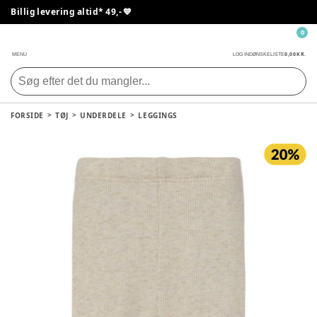
Billig levering altid* 49,- 💙
0
0,00 KR.
MENU
LOG IND
ØNSKELISTE
FORSIDE
TØJ
UNDERDELE
LEGGINGS