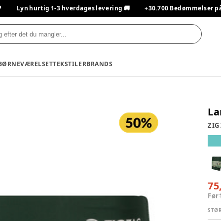

Lyn hurtig 1-3 hverdages levering 🚚
+30.700 Bedømmelser på T
BØRNEVÆRELSET
TEKSTILER
BRANDS
La
ZIG
75
Før
STØ