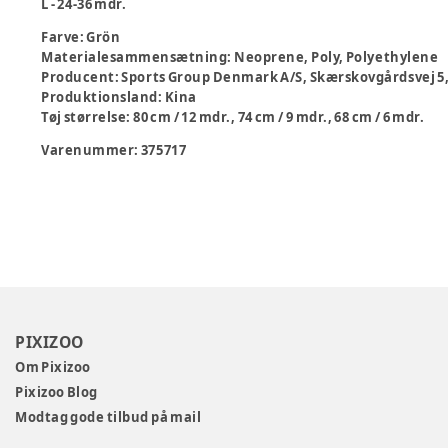
L - 24-36 mdr.
Farve
:
Grön
Materialesammensætning
:
Neoprene, Poly, Polyethylene
Producent
:
Sports Group Denmark A/S, Skærskovgårdsvej 5,
Produktionsland
:
Kina
Tøj størrelse
:
80 cm / 12 mdr., 74 cm / 9 mdr., 68 cm / 6 mdr.
Varenummer:
375717
PIXIZOO
Om Pixizoo
Pixizoo Blog
Modtag gode tilbud på mail