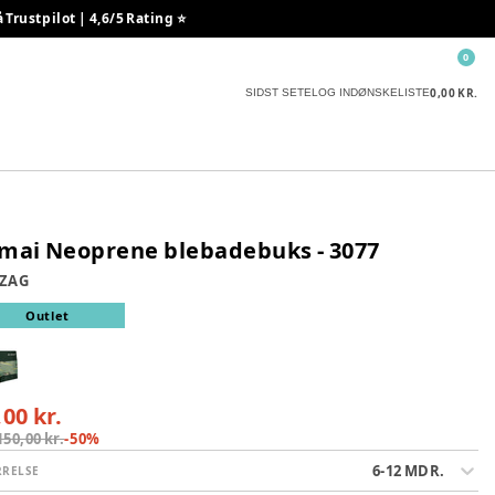
rustpilot | 4,6/5 Rating ⭐️
0
0,00 KR.
SIDST SETE
LOG IND
ØNSKELISTE
mai Neoprene blebadebuks - 3077
 ZAG
Outlet
,00 kr.
150,00 kr.
-
50
%
6-12 MDR.
RRELSE