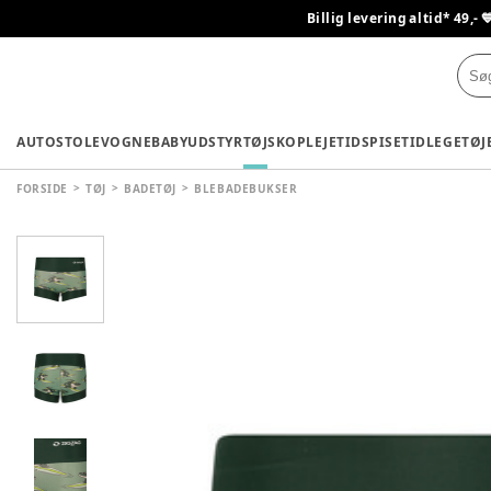
Billig levering altid* 49,- 
AUTOSTOLE
VOGNE
BABYUDSTYR
TØJ
SKO
PLEJETID
SPISETID
LEGETØJ
FORSIDE
TØJ
BADETØJ
BLEBADEBUKSER