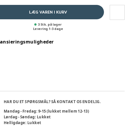
LÆG VAREN I KURV
3 Stk. på lager
Levering
1
-
3
dage
nansieringsmuligheder
HAR DU ET SPØRGSMÅL? SÅ KONTAKT OS ENDELIG.
Mandag - Fredag: 9-15 (lukket mellem 12-13)
Lørdag - Søndag: Lukket
Helligdage: Lukket