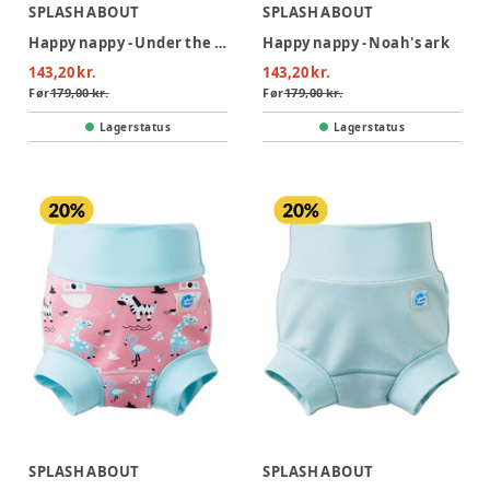
SPLASH ABOUT
SPLASH ABOUT
Happy nappy - Under the sea
Happy nappy - Noah's ark
143,20 kr.
143,20 kr.
Før
179,00 kr.
Før
179,00 kr.
Lagerstatus
Lagerstatus
SPLASH ABOUT
SPLASH ABOUT