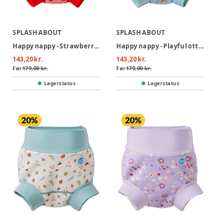
SPLASH ABOUT
SPLASH ABOUT
Happy nappy - Strawberry field
Happy nappy - Playful otters
143,20 kr.
143,20 kr.
Før
179,00 kr.
Før
179,00 kr.
Lagerstatus
Lagerstatus