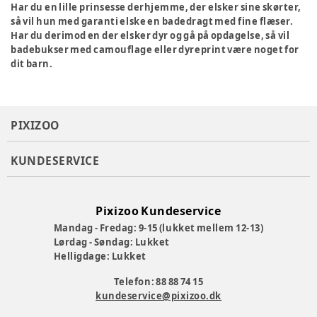
Har du en lille prinsesse derhjemme, der elsker sine skørter,
så vil hun med garanti elske en badedragt med fine flæser.
Har du derimod en der elsker dyr og gå på opdagelse, så vil
badebukser med camouflage eller dyreprint være noget for
dit barn.
PIXIZOO
KUNDESERVICE
Pixizoo Kundeservice
Mandag - Fredag: 9-15 (lukket mellem 12-13)
Lørdag - Søndag: Lukket
Helligdage: Lukket
Telefon: 88 88 74 15
kundeservice@pixizoo.dk