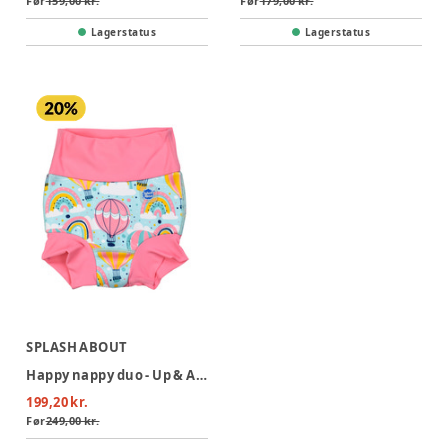
Før
159,00 kr.
Før
179,00 kr.
Lagerstatus
Lagerstatus
SPLASH ABOUT
Happy nappy duo - Up & Away Pink
199,20 kr.
Før
249,00 kr.