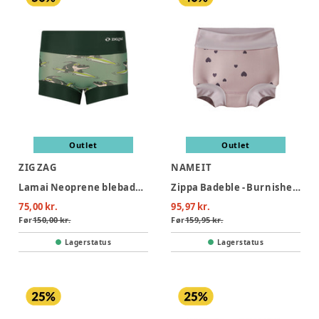
Outlet
Outlet
ZIG ZAG
NAME IT
Lamai Neoprene blebadebuks - 3077
Zippa Badeble - Burnished Lilac
75,00 kr.
95,97 kr.
Før
150,00 kr.
Før
159,95 kr.
Lagerstatus
Lagerstatus