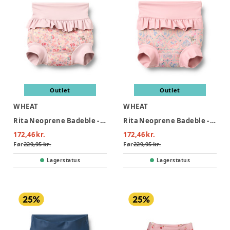
Outlet
Outlet
WHEAT
WHEAT
Rita Neoprene Badeble - Powder Flowers And Seashells
Rita Neoprene Badeble - Pink Heart Flowers
172,46 kr.
172,46 kr.
Før
229,95 kr.
Før
229,95 kr.
Lagerstatus
Lagerstatus