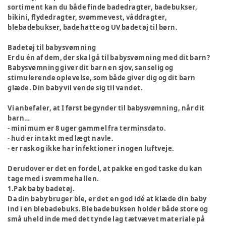
sortiment kan du både finde badedragter, badebukser,
bikini, flydedragter, svømmevest, våddragter,
blebadebukser, badehatte og UV badetøj til børn.
Badetøj til babysvømning
Er du én af dem, der skal gå til babysvømning med dit barn?
Babysvømning giver dit barn en sjov, sanselig og
stimulerende oplevelse, som både giver dig og dit barn
glæde. Din baby vil vende sig til vandet.
Vi anbefaler, at I først begynder til babysvømning, når dit
barn…
- minimum er 8 uger gammel fra terminsdato.
- hud er intakt med lægt navle.
- er rask og ikke har infektioner i nogen luftveje.
Derudover er det en fordel, at pakke en god taske du kan
tage med i svømmehallen.
1.Pak baby badetøj.
Da din baby bruger ble, er det en god idé at klæde din baby
ind i en blebadebuks. Blebadebuksen holder både store og
små uheld inde med det tynde lag tætvævet materiale på