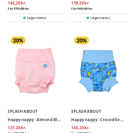
143,20 kr.
119,20 kr.
Før
179,00 kr.
Før
149,00 kr.
Lagerstatus
Lagerstatus
SPLASH ABOUT
SPLASH ABOUT
Happy nappy - Almond Blossom Pink
Happy nappy - Crocodile swamp blue
127,20 kr.
143,20 kr.