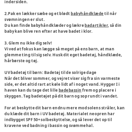
indersiden.
2.Pak en lækker sæbe og et blødt
babyhåndklæde
til når
svømningen er slut.
Du kan finde babyhåndklæder og lækre
badartikler
, så din
baby kan blive ren efter at have badet i klor.
3. Glem nu ikke dig selv!
Vi ved at fokus kan lægge så meget på ens barn, at man
glemme ting til sig selv. Husk dit eget badetøj, håndklæde,
hårbørste og tøj.
UV badetøj til børn: Badetøj til de solrige dage
Når det bliver sommer, og vejret viser sig fra sin varmeste
side, er det altid rart at køle lidt af i noget vand. Hygger I i
haven kan du tage det lille
badebassin
frem og placere i
skyggen. Tag badetøjet på dit barn og sop rundt i vandet.
For at beskytte dit barn endnu mere mod solens stråler, kan
du klæde dit barn i UV badetøj. Materialet neopren har
indbygget SPF 50+ solbeskyttelse, og så lever det op til
kravene ved badning i bassin og svømmehal.