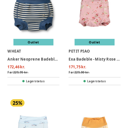
Outlet
Outlet
WHEAT
PETIT PIAO
Anker Neoprene Badeble - Blue Stripe
Exa Badeble - Misty Rose Strawberry AOP
172,46 kr.
171,75 kr.
Før
229,95 kr.
Før
229,00 kr.
Lagerstatus
Lagerstatus