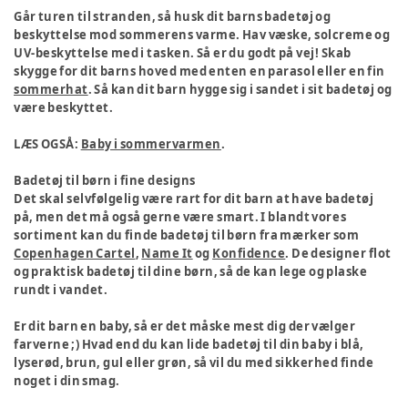
Går turen til stranden, så husk dit barns badetøj og
beskyttelse mod sommerens varme. Hav væske, solcreme og
UV-beskyttelse med i tasken. Så er du godt på vej! Skab
skygge for dit barns hoved med enten en parasol eller en fin
sommerhat
. Så kan dit barn hygge sig i sandet i sit badetøj og
være beskyttet.
LÆS OGSÅ:
Baby i sommervarmen
.
Badetøj til børn i fine designs
Det skal selvfølgelig være rart for dit barn at have badetøj
på, men det må også gerne være smart. I blandt vores
sortiment kan du finde badetøj til børn fra mærker som
Copenhagen Cartel
,
Name It
og
Konfidence
. De designer flot
og praktisk badetøj til dine børn, så de kan lege og plaske
rundt i vandet.
Er dit barn en baby, så er det måske mest dig der vælger
farverne ;) Hvad end du kan lide badetøj til din baby i blå,
lyserød, brun, gul eller grøn, så vil du med sikkerhed finde
noget i din smag.