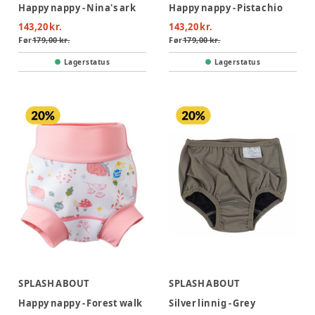
Happy nappy - Nina's ark
Happy nappy - Pistachio
143,20 kr.
143,20 kr.
Før
179,00 kr.
Før
179,00 kr.
Lagerstatus
Lagerstatus
SPLASH ABOUT
SPLASH ABOUT
Happy nappy - Forest walk
Silver linnig - Grey