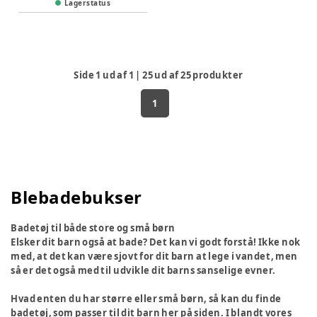
Lagerstatus
Side
1
ud af
1
|
25
ud af
25
produkter
1
Blebadebukser
Badetøj til både store og små børn
Elsker dit barn også at bade? Det kan vi godt forstå! Ikke nok
med, at det kan være sjovt for dit barn at lege i vandet, men
så er det også med til udvikle dit barns sanselige evner.
Hvad enten du har større eller små børn, så kan du finde
badetøj, som passer til dit barn her på siden. I blandt vores