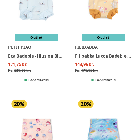
Outlet
Outlet
PETIT PIAO
FILIBABBA
Exa Badeble - Illusion Blue Boat AOP
Filibabba Lucca Badeble - Yellow
171,75 kr.
143,96 kr.
Før
229,00 kr.
Før
179,95 kr.
Lagerstatus
Lagerstatus