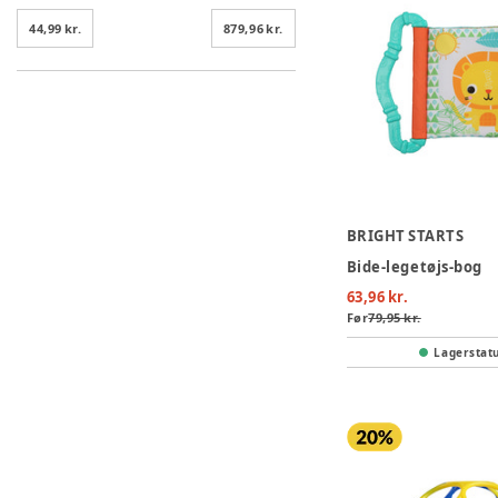
44,99 kr.
879,96 kr.
BRIGHT STARTS
Bide-legetøjs-bog
63,96 kr.
Før
79,95 kr.
Lagerstat