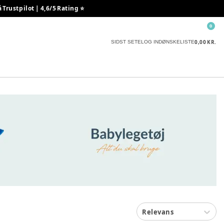
rustpilot | 4,6/5 Rating ⭐️
0
0,00 KR.
SIDST SETE
LOG IND
ØNSKELISTE
Relevans