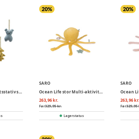
SARO
SARO
Ophæng til aktivitetsstativ skovdyr
Ocean Life stor Multi-aktivitets plys - Mustard
263,96 kr.
263,96 kr
Før
329,95 kr.
Før
329,95 
us
Lagerstatus