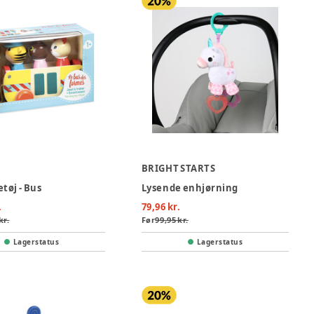
BRIGHT STARTS
tøj - Bus
Lysende enhjørning
.
79,96 kr.
kr.
Før
99,95 kr.
Lagerstatus
Lagerstatus