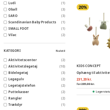
Ludi
(
1
)
Oball
(
3
)
SARO
(
3
)
Scandinavian Baby Products
(
1
)
SMALL FOOT
(
1
)
Vilac
(
2
)
KATEGORI
Nulstil
Aktivitetscenter
(
2
)
KIDS CONCEPT
Aktivitetslegetøj
(
10
)
Bidelegetøj
(
3
)
Legegulv
(
2
)
231,20 kr.
Før
289,00 kr.
Legetøjstelefon
(
2
)
Puttekasser
(
2
)
Lagerstat
Rangler
(
2
)
Trækdyr
(
1
)