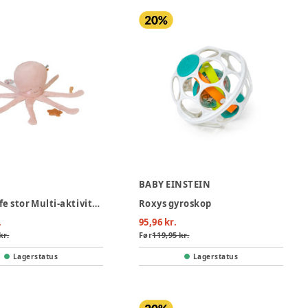
BABY EINSTEIN
Ocean Life stor Multi-aktivitets plys - Pink
Roxys gyroskop
.
95,96 kr.
kr.
Før
119,95 kr.
Lagerstatus
Lagerstatus