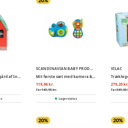
SCANDINAVIAN BABY PRODUCTS
VILAC
Puttekasse - Bondegård af Ingela P Arrhenius
Mit første sæt med kamera & telefon
Træklege
119,96 kr.
279,20 kr
Før
149,95 kr.
Før
349,00 
us
Lagerstatus