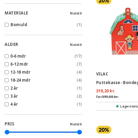
MATERIALE
Nulstil
Bomuld
(
1
)
ALDER
Nulstil
0-6 mdr
(
17
)
6-12 mdr
(
7
)
12-18 mdr
(
4
)
VILAC
18-24 mdr
(
4
)
2 år
(
1
)
319,20 kr.
3 år
(
2
)
Før
399,00 kr.
4 år
(
1
)
Lagerstat
PRIS
Nulstil