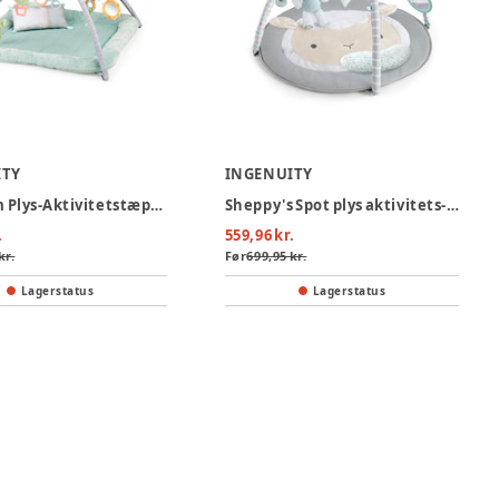
ITY
INGENUITY
Premium Plys-Aktivitetstæppe
Sheppy's Spot plys aktivitets-gym
.
559,96 kr.
kr.
Før
699,95 kr.
Lagerstatus
Lagerstatus