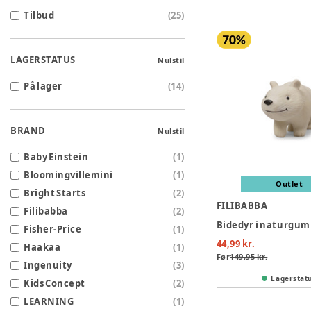
Tilbud
(
25
)
LAGERSTATUS
Nulstil
På lager
(
14
)
BRAND
Nulstil
Baby Einstein
(
1
)
Bloomingvillemini
(
1
)
Outlet
Bright Starts
(
2
)
FILIBABBA
Filibabba
(
2
)
Fisher-Price
(
1
)
44,99 kr.
Haakaa
(
1
)
Før
149,95 kr.
Ingenuity
(
3
)
Lagerstat
Kids Concept
(
2
)
LEARNING
(
1
)