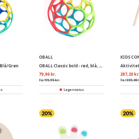
OBALL
KIDS CO
 Blå/Grøn
OBALL Classic bold - rød, blå, grøn og gul
Aktivite
79,96 kr.
287,20 kr
Før
99,95 kr.
Før
359,00 
us
Lagerstatus