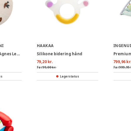
NI
HAAKAA
INGENU
Bloomingville Mini Agnes Legemåtte
Silikone bidering hånd
79,20 kr.
799,96 kr
Før
99,00 kr.
Før
999,95 
us
Lagerstatus