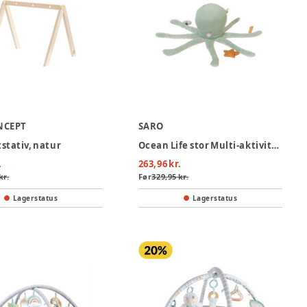
NCEPT
SARO
tstativ, natur
Ocean Life stor Multi-aktivitets plys - Mint
.
263,96 kr.
kr.
Før
329,95 kr.
Lagerstatus
Lagerstatus