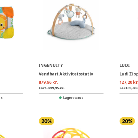
INGENUITY
LUDI
Vendbart Aktivitetsstativ
Ludi Zip
879,96 kr.
127,20 kr
Før
1.099,95 kr.
Før
159,00 
us
Lagerstatus