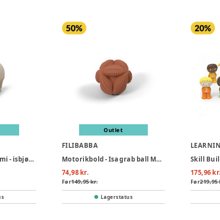
Outlet
FILIBABBA
LEARNI
Bidedyr i naturgummi - isbjørnen polly
Motorikbold - Isa grab ball Melon
74,98 kr.
175,96 kr
Før
149,95 kr.
Før
219,95 
us
Lagerstatus