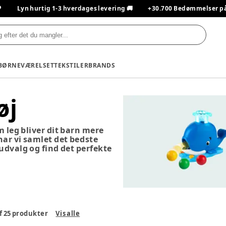

Lyn hurtig 1-3 hverdages levering 🚚
+30.700 Bedømmelser på T
BØRNEVÆRELSET
TEKSTILER
BRANDS
øj
m leg bliver dit barn mere
 har vi samlet det bedste
 udvalg og find det perfekte
f
25
produkter
Vis alle