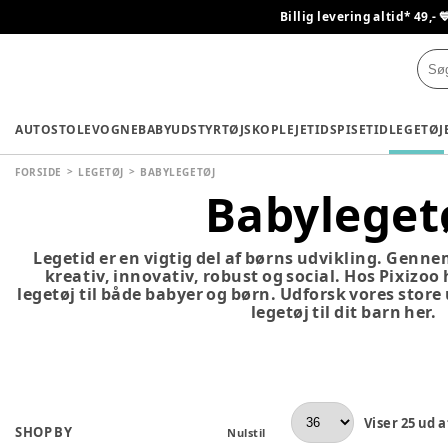
Billig levering altid* 49,- 
AUTOSTOLE
VOGNE
BABYUDSTYR
TØJ
SKO
PLEJETID
SPISETID
LEGETØJ
FORSIDE
LEGETØJ
BABYLEGETØJ
Babyleget
Legetid er en vigtig del af børns udvikling. Genne
kreativ, innovativ, robust og social. Hos Pixizoo
legetøj til både babyer og børn. Udforsk vores store
legetøj til dit barn her.
Viser
25
ud a
SHOP BY
Nulstil