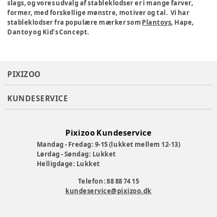
slags, og vores udvalg af stableklodser er i mange farver,
former, med forskellige mønstre, motiver og tal. Vi har
stableklodser fra populære mærker som
Plantoys
, Hape,
Dantoy og Kid’s Concept.
PIXIZOO
KUNDESERVICE
Pixizoo Kundeservice
Mandag - Fredag: 9-15 (lukket mellem 12-13)
Lørdag - Søndag: Lukket
Helligdage: Lukket
Telefon: 88 88 74 15
kundeservice@pixizoo.dk