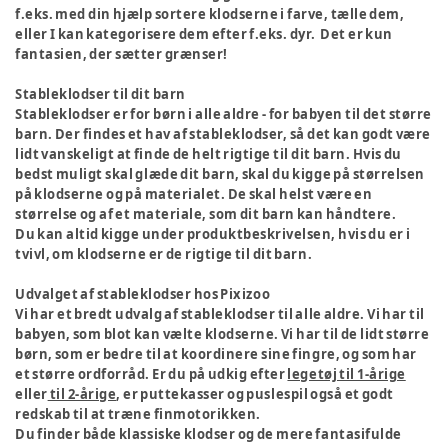
f.eks. med din hjælp sortere klodserne i farve, tælle dem,
eller I kan kategorisere dem efter f.eks. dyr. Det er kun
fantasien, der sætter grænser!
Stableklodser til dit barn
Stableklodser er for børn i alle aldre - for babyen til det større
barn. Der findes et hav af stableklodser, så det kan godt være
lidt vanskeligt at finde de helt rigtige til dit barn. Hvis du
bedst muligt skal glæde dit barn, skal du kigge på størrelsen
på klodserne og på materialet. De skal helst være en
størrelse og af et materiale, som dit barn kan håndtere.
Du kan altid kigge under produktbeskrivelsen, hvis du er i
tvivl, om klodserne er de rigtige til dit barn.
Udvalget af stableklodser hos Pixizoo
Vi har et bredt udvalg af stableklodser til alle aldre. Vi har til
babyen, som blot kan vælte klodserne. Vi har til de lidt større
børn, som er bedre til at koordinere sine fingre, og som har
et større ordforråd. Er du på udkig efter
legetøj til 1-årige
eller
til 2-årige
, er puttekasser og puslespil også et godt
redskab til at træne finmotorikken.
Du finder både klassiske klodser og de mere fantasifulde