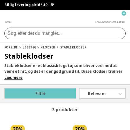
Billig levering altid* 49,- 💙
0
0,00 KR.
MENU
LOG IND
ØNSKELISTE
FORSIDE
LEGETØJ
KLODSER
STABLEKLODSER
Stableklodser
Stableklodser er et klassisk legetøj som bliver ved med at
være et hit, og det er der god grund til. Disse klodser træner
ikke kun dit barns finmotorik, men er også et godt redskab
Læs mere
til at udvikle dit barns sprog. Tag et kig på vores brede udvalg
af stableklodser, der kan glæde ethvert barn!
Filtre
Relevans
3 produkter