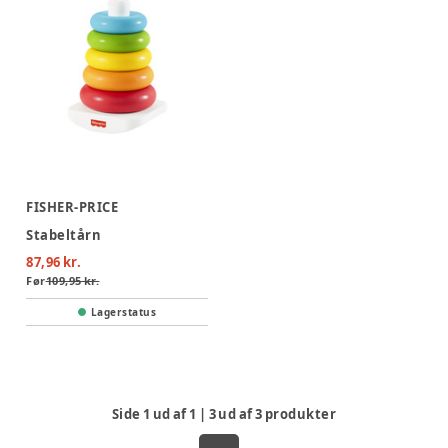
FISHER-PRICE
Stabeltårn
87,96 kr.
Før
109,95 kr.
Lagerstatus
Side
1
ud af
1
|
3
ud af
3
produkter