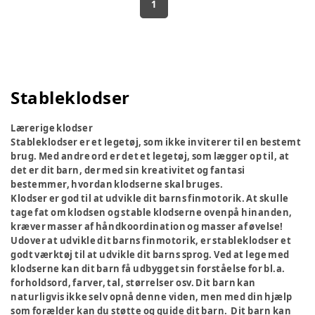
1
Stableklodser
Lærerige klodser
Stableklodser er et legetøj, som ikke inviterer til en bestemt
brug. Med andre ord er det et legetøj, som lægger op til, at
det er dit barn, der med sin kreativitet og fantasi
bestemmer, hvordan klodserne skal bruges.
Klodser er god til at udvikle dit barns finmotorik. At skulle
tage fat om klodsen og stable klodserne ovenpå hinanden,
kræver masser af håndkoordination og masser af øvelse!
Udover at udvikle dit barns finmotorik, er stableklodser et
godt værktøj til at udvikle dit barns sprog. Ved at lege med
klodserne kan dit barn få udbygget sin forståelse for bl.a.
forholdsord, farver, tal, størrelser osv. Dit barn kan
naturligvis ikke selv opnå denne viden, men med din hjælp
som forælder kan du støtte og guide dit barn. Dit barn kan