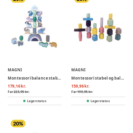
MAGNI
MAGNI
Montessori balance stabel med dyr
Montessori stabel og balancesten i træ
179,16 kr.
159,96 kr.
Før
223,95 kr.
Før
199,95 kr.
Lagerstatus
Lagerstatus