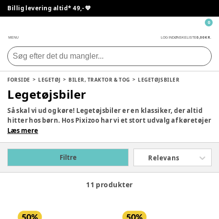
Billig levering altid* 49,- 💙
0
0,00 KR.
MENU
LOG IND
ØNSKELISTE
FORSIDE
LEGETØJ
BILER, TRAKTOR & TOG
LEGETØJSBILER
Legetøjsbiler
Så skal vi ud og køre! Legetøjsbiler er en klassiker, der altid
hitter hos børn. Hos Pixizoo har vi et stort udvalg af køretøjer
i forskellige farver og materialer til børn i alle aldre. Find din
Læs mere
nye racerbil, politibil eller lastbil her fra populære mærker
som Bruder, Siku og BRIO. Se hele vores udvalg af
Filtre
Relevans
legetøjsbiler og el biler til børn herunder.
11 produkter