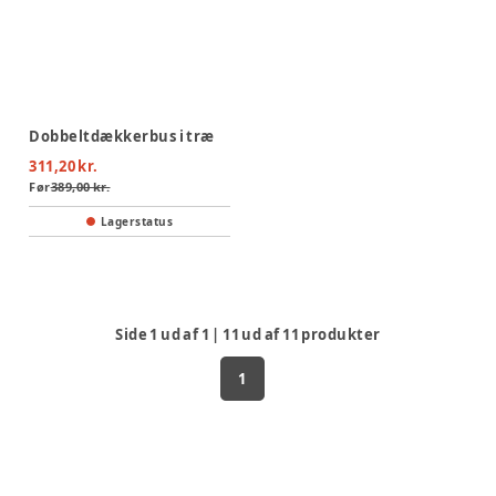
Dobbeltdækkerbus i træ
311,20 kr.
Før
389,00 kr.
Lagerstatus
Side
1
ud af
1
|
11
ud af
11
produkter
1