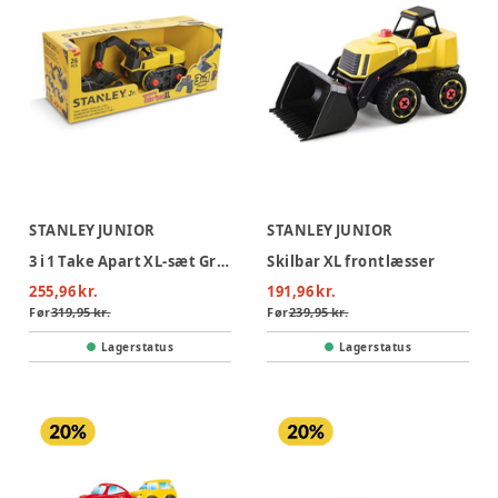
STANLEY JUNIOR
STANLEY JUNIOR
3 i 1 Take Apart XL-sæt Gravemaskine
Skilbar XL frontlæsser
255,96 kr.
191,96 kr.
Før
319,95 kr.
Før
239,95 kr.
Lagerstatus
Lagerstatus