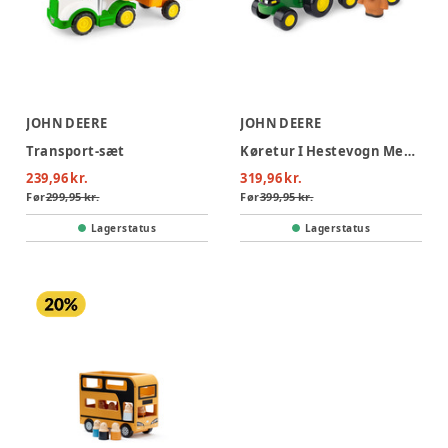
JOHN DEERE
JOHN DEERE
Transport-sæt
Køretur I Hestevogn Med Dyrelyde
239,96 kr.
319,96 kr.
Før
299,95 kr.
Før
399,95 kr.
Lagerstatus
Lagerstatus