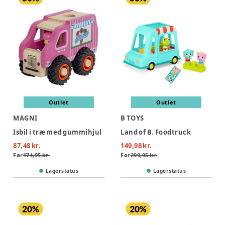
Outlet
Outlet
MAGNI
B TOYS
Isbil i træ med gummihjul
Land of B. Foodtruck
87,48 kr.
149,98 kr.
Før
174,95 kr.
Før
299,95 kr.
Lagerstatus
Lagerstatus