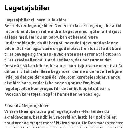
Legetøjsbiler
Legetøjsbiler til børn i alle aldre
Børn elsker legetøjsbiler. Det er et klassisk legetøj, der altid
hitter blandt børn i alle aldre. Legetøj med hjul er altid sjovt
at lege med. Har du en baby, kan et køretøj være
underholdende, da dit barn vil have det sjovt med at fange
bilen. Det kan også være en god motivation for at få dit barn
til at bevæge sig fremad - hvad enten det er for at få dit barn
til at kravle eller gå. Har du et barn, der har rundet det
første år, så kan biler eller andre køretøjer være med til at få
dit barn til at tale. Børn begynder i denne alder at efterligne
lyde, og det gælder også de lyde, som køretøjer siger. Har du
et ældre barn, er der ikke nogen grænse for, hvad
legetøjsbilen kan bruges til - det er helt op til dit barn,
hvordan køretøjet indgår i hans eller hendes leg.
Et væld af legetøjsbiler
Vi har et kæmpe udvalg af legetøjsbiler - Her finder du
skraldevogne, brandbiler, racerbiler, lastbiler, politibiler,
traktorer og meget mere! Pixizoo har altid Danmarks største