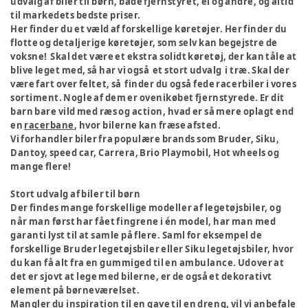
udvalg af biler til børn, både fjernstyret, el og andre, og altid
til markedets bedste priser.
Her finder du et væld af forskellige køretøjer. Her finder du
flotte og detaljerige køretøjer, som selv kan begejstre de
voksne! Skal det være et ekstra solidt køretøj, der kan tåle at
blive leget med, så har vi også et stort udvalg i træ. Skal der
være fart over feltet, så finder du også fede racerbiler i vores
sortiment. Nogle af dem er ovenikøbet fjernstyrede. Er dit
barn bare vild med ræs og action, hvad er så mere oplagt end
en
racerbane
, hvor bilerne kan fræse afsted.
Vi forhandler biler fra populære brands som Bruder, Siku,
Dantoy, speed car, Carrera, Brio Playmobil, Hot wheels og
mange flere!
Stort udvalg af biler til børn
Der findes mange forskellige modeller af legetøjsbiler, og
når man først har fået fingrene i én model, har man med
garanti lyst til at samle på flere. Saml for eksempel de
forskellige Bruder legetøjsbiler eller Siku legetøjsbiler, hvor
du kan få alt fra en gummiged til en ambulance. Udover at
det er sjovt at lege med bilerne, er de også et dekorativt
element på børneværelset.
Mangler du inspiration til en gave til en dreng, vil vi anbefale