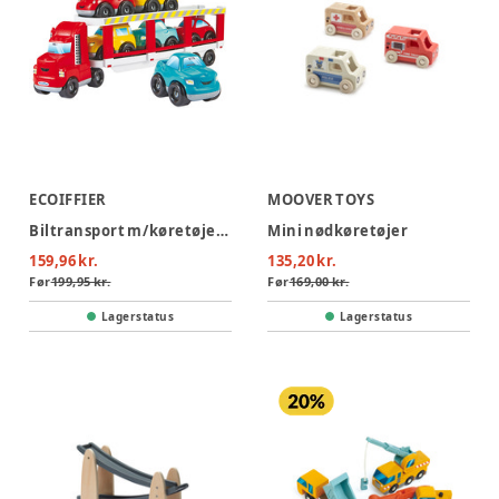
ECOIFFIER
MOOVER TOYS
Biltransport m/køretøjer 7stk
Mini nødkøretøjer
159,96 kr.
135,20 kr.
Før
199,95 kr.
Før
169,00 kr.
Lagerstatus
Lagerstatus