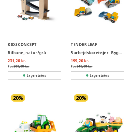
KIDS CONCEPT
TENDER LEAF
Bilbane, natur/grå
5 arbejdskøretøjer - Byggeplads
231,20 kr.
199,20 kr.
Før
289,00 kr.
Før
249,00 kr.
Lagerstatus
Lagerstatus