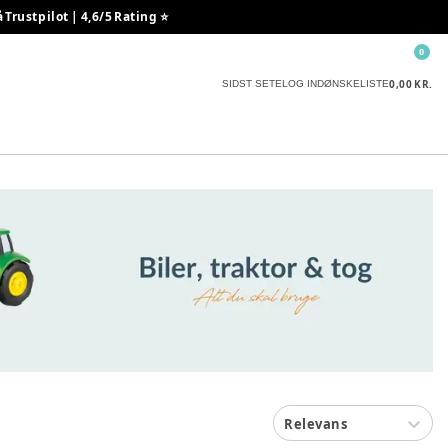
rustpilot | 4,6/5 Rating ⭐️
0
0,00 KR.
SIDST SETE
LOG IND
ØNSKELISTE
Relevans