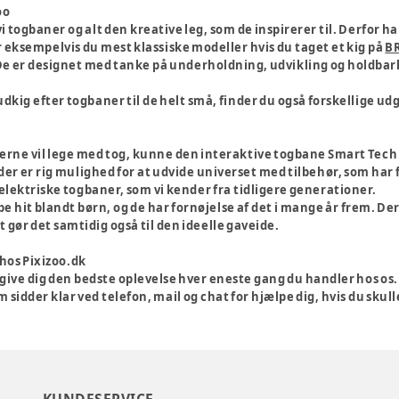
oo
i togbaner og alt den kreative leg, som de inspirerer til. Derfor ha
 eksempelvis du mest klassiske modeller hvis du taget et kig på
BR
De er designet med tanke på underholdning, udvikling og holdbarhe
udkig efter togbaner til de helt små, finder du også forskellige udg
erne vil lege med tog, kunne den interaktive togbane Smart Tech f
er er rig mulighed for at udvide universet med tilbehør, som har 
lektriske togbaner, som vi kender fra tidligere generationer.
e hit blandt børn, og de har fornøjelse af det i mange år frem. De
t gør det samtidig også til den ideelle gaveide.
 hos Pixizoo.dk
e give dig den bedste oplevelse hver eneste gang du handler hos o
sidder klar ved telefon, mail og chat for hjælpe dig, hvis du sku