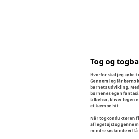
Tog og togb
Hvorfor skal jeg købe t
Gennem leg får børns kr
barnets udvikling. Med
børnenes egen fantasi.
tilbehør, bliver legen 
et kæmpe hit.
Når togkonduktøren flø
af legetøjstog gennem g
mindre søskende vil få 