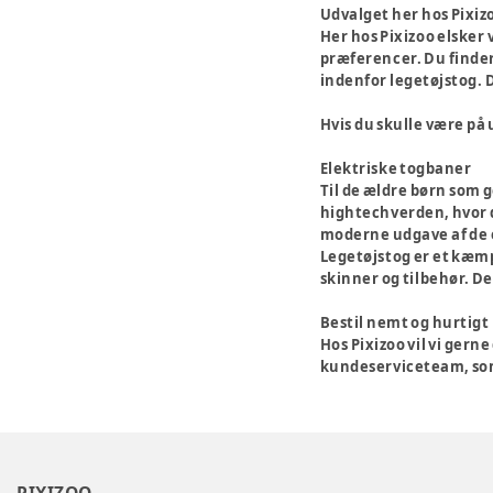
Udvalget her hos Pixiz
Her hos Pixizoo elsker v
præferencer. Du finder
indenfor legetøjstog. 
Hvis du skulle være på 
Elektriske togbaner
Til de ældre børn som g
hightechverden, hvor d
moderne udgave af de e
Legetøjstog er et kæmp
skinner og tilbehør. De
Bestil nemt og hurtigt
Hos Pixizoo vil vi gern
kundeserviceteam, som 