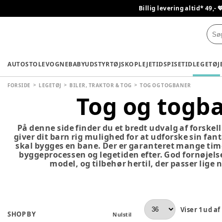
Billig levering altid* 49,- 
AUTOSTOLE
VOGNE
BABYUDSTYR
TØJ
SKO
PLEJETID
SPISETID
LEGETØJ
FORSIDE
LEGETØJ
BILER, TRAKTOR & TOG
TOG OG TOGBANER
Tog og togb
På denne side finder du et bredt udvalg af forskel
giver dit barn rig mulighed for at udforske sin fant
skal bygges en bane. Der er garanteret mange time
byggeprocessen og legetiden efter. God fornøjels
model, og tilbehør hertil, der passer lige n
Viser
1
ud af
SHOP BY
Nulstil