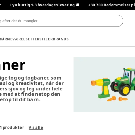

Lyn hurtig 1-3 hverdages levering 🚚
+30.700 Bedømmelser på T
BØRNEVÆRELSET
TEKSTILER
BRANDS
aner
lige tog og togbaner, som
asi og kreativitet, når der
rs sjov og leg under hele
e med at finde netop den
etop til dit barn.
1
produkter
Vis alle