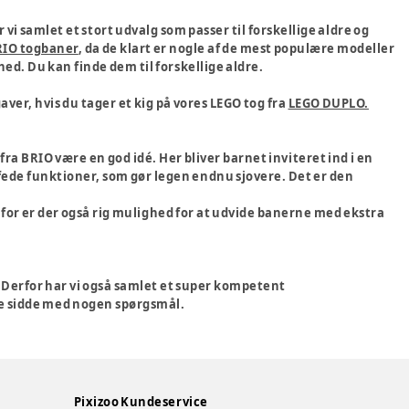
r vi samlet et stort udvalg som passer til forskellige aldre og
IO togbaner
, da de klart er nogle af de mest populære modeller
d. Du kan finde dem til forskellige aldre.
aver, hvis du tager et kig på vores LEGO tog fra
LEGO DUPLO.
ra BRIO være en god idé. Her bliver barnet inviteret ind i en
fede funktioner, som gør legen endnu sjovere. Det er den
rfor er der også rig mulighed for at udvide banerne med ekstra
s. Derfor har vi også samlet et super kompetent
lle sidde med nogen spørgsmål.
Pixizoo Kundeservice