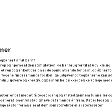
aner
ogbaner til mit barn?
op og hjerne al den stimulation, de har brug for til at udvikle sig, 
 et rent og enkelt design er de opmuntrende for børn, og åbner fo
 Togene findes i mange forskellige udgaver og togbanerne kan ud
endnu sjovere og kreativ, og børn vil helt sikkert elske at lege m
jter, er det med at få toget i gang og af sted gennem tunneller o
enerationer, vil stadig have det i mange år frem. Det er legetøj, 
lige så stor fornøjelse af dem som storebror eller storesøster.