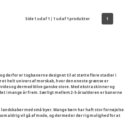
Side
1
ud af
1
|
1
ud af
1
produkter
1
og derfor er togbanerne designet til at støtte flere stadier i
r et helt univers af morskab, hvor den eneste grænse er
vides og dermed blive ganske store. Med ekstra skinner og
ed det i mange år frem. Særligt mellem 2-5-årsalderen er banerne
g landskaber med små byer. Mange børn har haft stor fornøjelse
som aldrig vil gå af mode, og dermed er der rig mulighed for at