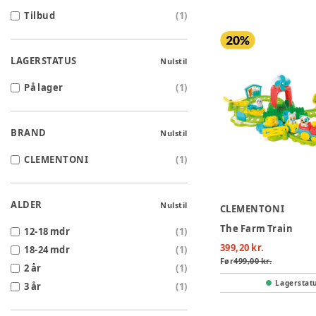
Tilbud
(
1
)
LAGERSTATUS
Nulstil
På lager
(
1
)
BRAND
Nulstil
CLEMENTONI
(
1
)
ALDER
Nulstil
CLEMENTONI
The Farm Train
12-18 mdr
(
1
)
399,20 kr.
18-24 mdr
(
1
)
Før
499,00 kr.
2 år
(
1
)
Lagerstat
3 år
(
1
)