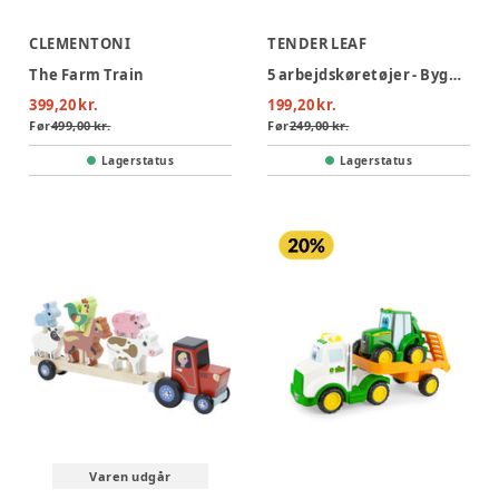
CLEMENTONI
TENDER LEAF
The Farm Train
5 arbejdskøretøjer - Byggeplads
399,20 kr.
199,20 kr.
Før
499,00 kr.
Før
249,00 kr.
Lagerstatus
Lagerstatus
Varen udgår