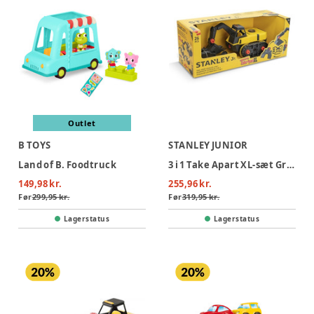
Outlet
B TOYS
STANLEY JUNIOR
Land of B. Foodtruck
3 i 1 Take Apart XL-sæt Gravemaskine
149,98 kr.
255,96 kr.
Før
299,95 kr.
Før
319,95 kr.
Lagerstatus
Lagerstatus