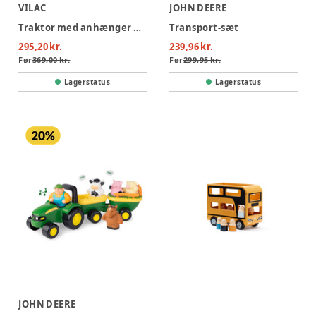
VILAC
JOHN DEERE
Traktor med anhænger og stabledyr
Transport-sæt
295,20 kr.
239,96 kr.
Før
369,00 kr.
Før
299,95 kr.
Lagerstatus
Lagerstatus
JOHN DEERE