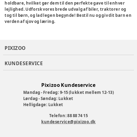
holdbare, hvilket gør dem til den perfekte gave til enhver
lejlighed. Udforsk vores brede udvalg af biler, traktorer og
tog til børn, og lad legen begynde! Bestil nu og giv dit barn en
verden af sjov og læring.
PIXIZOO
KUNDESERVICE
Pixizoo Kundeservice
Mandag - Fredag: 9-15 (lukket mellem 12-13)
Lørdag - Søndag: Lukket
Helligdage: Lukket
Telefon: 88 88 74 15
kundeservice@pixizoo.dk