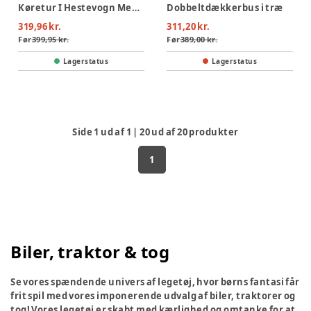
Køretur I Hestevogn Med Dyrelyde
Dobbeltdækkerbus i træ
319,96 kr.
311,20 kr.
Før
399,95 kr.
Før
389,00 kr.
Lagerstatus
Lagerstatus
Side
1
ud af
1
|
20
ud af
20
produkter
1
Biler, traktor & tog
Se vores spændende univers af legetøj, hvor børns fantasi får
frit spil med vores imponerende udvalg af biler, traktorer og
tog! Vores legetøj er skabt med kærlighed og omtanke for at