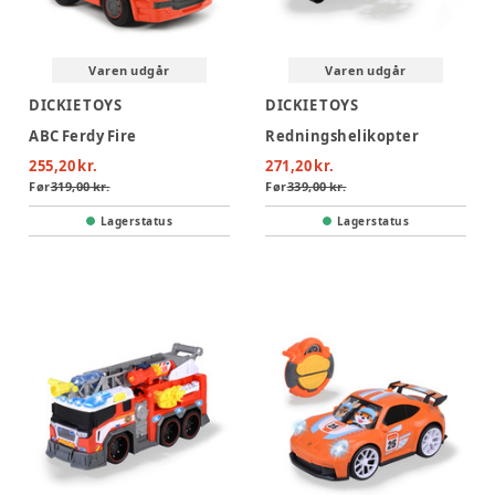
Varen udgår
Varen udgår
DICKIE TOYS
DICKIE TOYS
ABC Ferdy Fire
Redningshelikopter
255,20 kr.
271,20 kr.
Før
319,00 kr.
Før
339,00 kr.
Lagerstatus
Lagerstatus