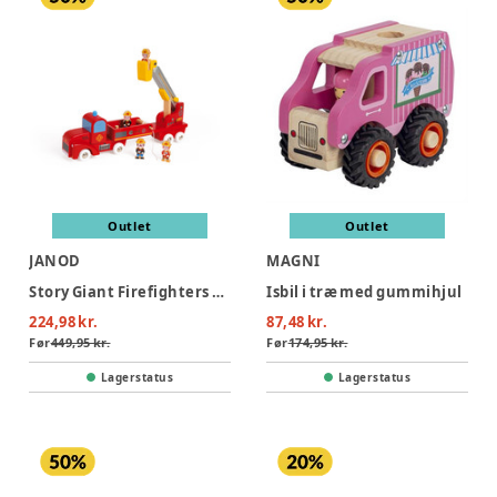
Outlet
Outlet
JANOD
MAGNI
Story Giant Firefighters Truck
Isbil i træ med gummihjul
224,98 kr.
87,48 kr.
Før
449,95 kr.
Før
174,95 kr.
Lagerstatus
Lagerstatus