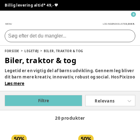
Billig levering altid* 49,- 💙
0
0,00 KR.
MENU
LOG IND
ØNSKELISTE
FORSIDE
LEGETØJ
BILER, TRAKTOR & TOG
Biler, traktor & tog
Legetid er en vigtig del af børns udvikling. Gennem leg bliver
dit barn mere kreativ, innovativ, robust og social. Hos Pixizoo
har vi samlet det bedste legetøj til både babyer og børn.
Læs mere
Udforsk vores store udvalg og find det perfekte legetøj til dit
barn her.
Filtre
Relevans
20 produkter