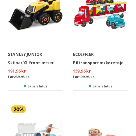
STANLEY JUNIOR
ECOIFFIER
Skilbar XL frontlæsser
Biltransport m/køretøjer 7stk
191,96 kr.
159,96 kr.
Før
239,95 kr.
Før
199,95 kr.
Lagerstatus
Lagerstatus