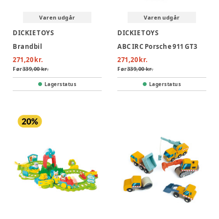
Varen udgår
Varen udgår
DICKIE TOYS
DICKIE TOYS
Brandbil
ABC IRC Porsche 911 GT3
271,20 kr.
271,20 kr.
Før
339,00 kr.
Før
339,00 kr.
Lagerstatus
Lagerstatus