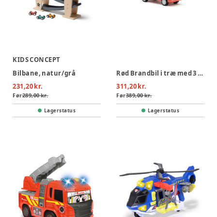
KIDS CONCEPT
Bilbane, natur/grå
Rød Brandbil i træ med 3 brandmænd
231,20 kr.
311,20 kr.
Før
289,00 kr.
Før
389,00 kr.
Lagerstatus
Lagerstatus