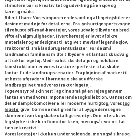
stimulere børns kreativitet og udvikling på en sjov og
lærerig måde.
Biler til børn:
Vores imponerende samling af legetøjsbiler er
designet med øje for detaljerne. Fra lynhurtige sportsvogne
til robuste off-road-køretøjer, vores udvalg tilbyder en bred
vifte af valgmuligheder. Hvert køretøj er lavet af sikre
materialer og er designet til at give timevis af legende sjov.
Traktorer til små landbrugsentusiaster:
For de små
landmænd i familiens midte tilbyder vi et fantastisk udvalg
af traktorlegetøj. Med realistiske detaljer og holdbare
konstruktioner er vores traktorer perfekte til at skabe
fantasifulde landbrugsscenarier. Fra pløjning af marker til
at høste afgrøder vil børnene elske at udforske
landbrugslivet med vores
traktorlegetøj
.
Togeventyr på skinner:
Tag dine små på en rejse gennem
fantasien med vores imponerende togkollektion. Uanset om
det er damplokomotiver eller moderne hurtigtog, vores
tog
legetøj
giver børnene mulighed for at bygge deres egne
skinnenetværk og skabe utallige eventyr. Den interaktive
leg styrker ikke kun finmotorikken, men også evnen til at
tænke kreativt.
Vores legetøj er ikke kun underholdende, men også sikre og