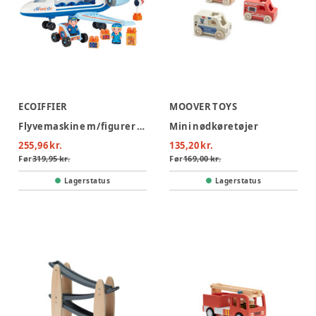
ECOIFFIER
MOOVER TOYS
Flyvemaskine m/figurer og tilbehør
Mini nødkøretøjer
255,96 kr.
135,20 kr.
Før
319,95 kr.
Før
169,00 kr.
Lagerstatus
Lagerstatus