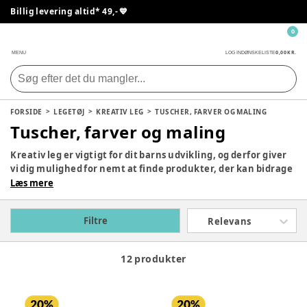
Billig levering altid* 49,- 💙
0
0,00 KR.
MENU
LOG IND
ØNSKELISTE
FORSIDE
LEGETØJ
KREATIV LEG
TUSCHER, FARVER OG MALING
Tuscher, farver og maling
Kreativ leg er vigtigt for dit barns udvikling, og derfor giver
vi dig mulighed for nemt at finde produkter, der kan bidrage
til kreativ leg hjemme hos jer. Vi har et stort sortiment til
Læs mere
alle aldre, så det er bare med at udforske siden, og beslutte
hvad der skal klikkes hjem til jer.
Filtre
Relevans
12 produkter