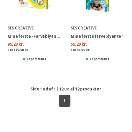
SES CREATIVE
SES CREATIVE
Mine første - Farveblyanter 8 stk
Mine første farveblyanter
95,20 kr.
55,20 kr.
Før
119,00 kr.
Før
69,00 kr.
Lagerstatus
Lagerstatus
Side
1
ud af
1
|
12
ud af
12
produkter
1