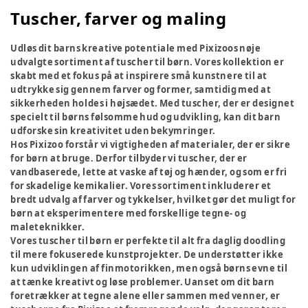
Tuscher, farver og maling
Udløs dit barns kreative potentiale med Pixizoos nøje
udvalgte sortiment af tuscher til børn. Vores kollektion er
skabt med et fokus på at inspirere små kunstnere til at
udtrykke sig gennem farver og former, samtidig med at
sikkerheden holdes i højsædet. Med tuscher, der er designet
specielt til børns følsomme hud og udvikling, kan dit barn
udforske sin kreativitet uden bekymringer.
Hos Pixizoo forstår vi vigtigheden af materialer, der er sikre
for børn at bruge. Derfor tilbyder vi tuscher, der er
vandbaserede, lette at vaske af tøj og hænder, og som er fri
for skadelige kemikalier. Vores sortiment inkluderer et
bredt udvalg af farver og tykkelser, hvilket gør det muligt for
børn at eksperimentere med forskellige tegne- og
maleteknikker.
Vores tuscher til børn er perfekte til alt fra daglig doodling
til mere fokuserede kunstprojekter. De understøtter ikke
kun udviklingen af finmotorikken, men også børns evne til
at tænke kreativt og løse problemer. Uanset om dit barn
foretrækker at tegne alene eller sammen med venner, er