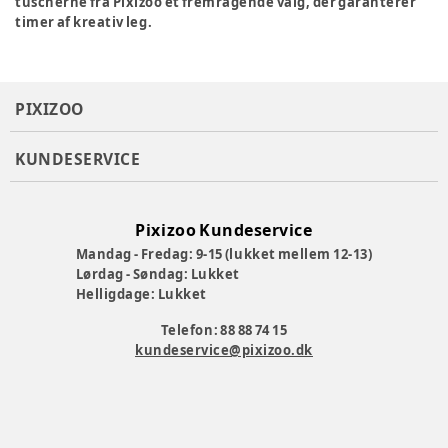
tuscherne fra Pixizoo et fremragende valg, der garanterer
timer af kreativ leg.
PIXIZOO
KUNDESERVICE
Pixizoo Kundeservice
Mandag - Fredag: 9-15 (lukket mellem 12-13)
Lørdag - Søndag: Lukket
Helligdage: Lukket
Telefon: 88 88 74 15
kundeservice@pixizoo.dk