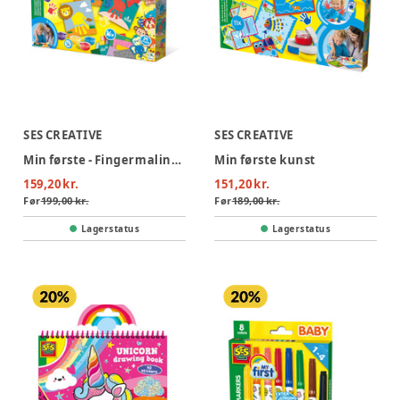
SES CREATIVE
SES CREATIVE
Min første - Fingermaling - Håndaftryk - Dyr
Min første kunst
159,20 kr.
151,20 kr.
Før
199,00 kr.
Før
189,00 kr.
Lagerstatus
Lagerstatus