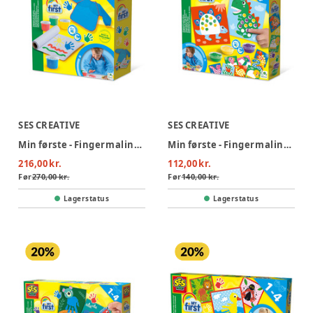
SES CREATIVE
SES CREATIVE
Min første - Fingermaling med forklæde
Min første - Fingermaling dinosaurer
216,00 kr.
112,00 kr.
Før
270,00 kr.
Før
140,00 kr.
Lagerstatus
Lagerstatus