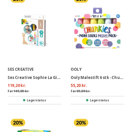
SES CREATIVE
OOLY
Ses Creative Sophie La Girafe - Babyfarver
Ooly Malestift 6 stk - Chunkies Pastel
119,20 kr.
55,20 kr.
Før
149,00 kr.
Før
69,00 kr.
Lagerstatus
Lagerstatus