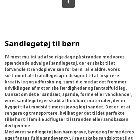
1
Sandlegetøj til børn
Få mest muligt ud af solrige dage på stranden med vores
spændende udvalg af sandlegetøj, der er skabt til at
forvandle strandoplevelsen for børn i alle aldre. Vores
sortiment af strandlegetøj er designet til at inspirere
kreativ leg og udforskning, samtidig med at det fremmer
udviklingen af motoriske færdigheder og fantasifuld leg.
Uanset om det er sandsæt, spande, forme eller vandkander,
vores sandlegetøj er skabt af holdbare materialer, der er
bygget til at modstå timers sjov og leg i sandet. Det er let at
rengøre og transportere, hvilket gør det til det perfekte
tilbehør til familieudflugter til stranden eller sandkassen
derhjemme.
Med vores sandlegetøj kan børn grave, bygge og forme deres
eget fantasifulde sandeventyr. Fra at skabe sandslotte til at