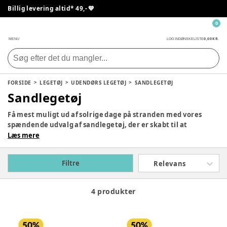
Billig levering altid* 49,- 💙
0
0,00 KR.
MENU
LOG IND
ØNSKELISTE
FORSIDE
LEGETØJ
UDENDØRS LEGETØJ
SANDLEGETØJ
Sandlegetøj
Få mest muligt ud af solrige dage på stranden med vores
spændende udvalg af sandlegetøj, der er skabt til at
forvandle strandoplevelsen for børn i alle aldre. Vores
Læs mere
sortiment af strandlegetøj er designet til at inspirere
kreativ leg og udforskning, samtidig med at det fremmer
Filtre
Relevans
udviklingen af motoriske færdigheder og fantasifuld leg.
4 produkter