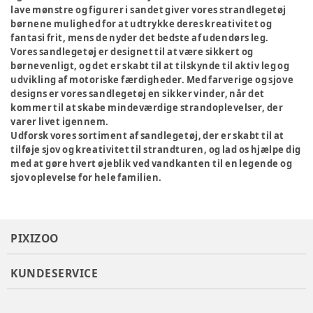
lave mønstre og figurer i sandet giver vores strandlegetøj
børnene mulighed for at udtrykke deres kreativitet og
fantasi frit, mens de nyder det bedste af udendørs leg.
Vores sandlegetøj er designet til at være sikkert og
børnevenligt, og det er skabt til at tilskynde til aktiv leg og
udvikling af motoriske færdigheder. Med farverige og sjove
designs er vores sandlegetøj en sikker vinder, når det
kommer til at skabe mindeværdige strandoplevelser, der
varer livet igennem.
Udforsk vores sortiment af sandlegetøj, der er skabt til at
tilføje sjov og kreativitet til strandturen, og lad os hjælpe dig
med at gøre hvert øjeblik ved vandkanten til en legende og
sjov oplevelse for hele familien.
PIXIZOO
KUNDESERVICE