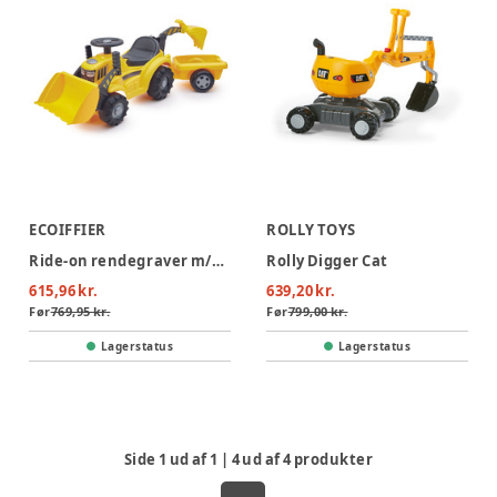
ECOIFFIER
ROLLY TOYS
Ride-on rendegraver m/trailer
Rolly Digger Cat
615,96 kr.
639,20 kr.
Før
769,95 kr.
Før
799,00 kr.
Lagerstatus
Lagerstatus
Side
1
ud af
1
|
4
ud af
4
produkter