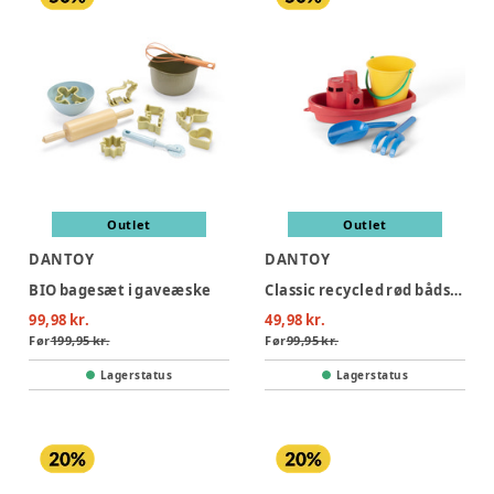
Outlet
Outlet
DANTOY
DANTOY
BIO bagesæt i gaveæske
Classic recycled rød bådsæt i net
99,98 kr.
49,98 kr.
Før
199,95 kr.
Før
99,95 kr.
Lagerstatus
Lagerstatus