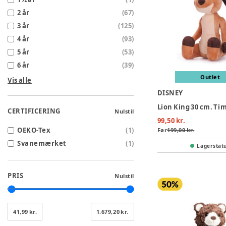
2 år
(
67
)
3 år
(
125
)
4 år
(
93
)
5 år
(
53
)
6 år
(
39
)
Outlet
Vis alle
DISNEY
Lion King 30 cm. Ti
CERTIFICERING
Nulstil
99,50 kr.
OEKO-Tex
(
1
)
Før
199,00 kr.
Svanemærket
(
1
)
Lagerstat
PRIS
Nulstil
41,99 kr.
1.679,20 kr.