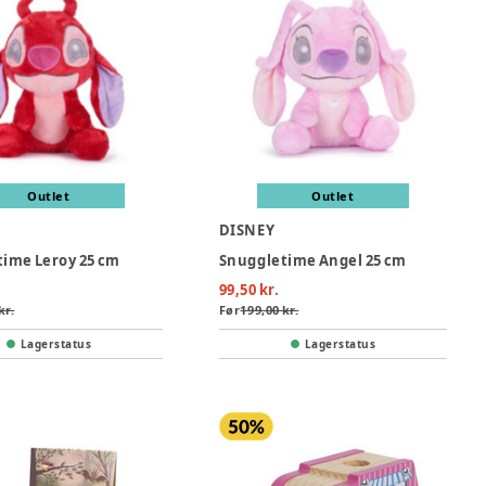
Outlet
Outlet
DISNEY
ime Leroy 25 cm
Snuggletime Angel 25 cm
99,50 kr.
kr.
Før
199,00 kr.
Lagerstatus
Lagerstatus