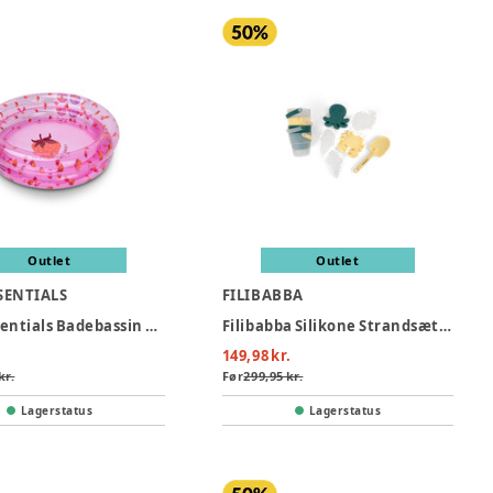
Outlet
Outlet
SENTIALS
FILIBABBA
Swim Essentials Badebassin 60 cm - Strawberry Fields
Filibabba Silikone Strandsæt - Konfetti
149,98 kr.
kr.
Før
299,95 kr.
Lagerstatus
Lagerstatus