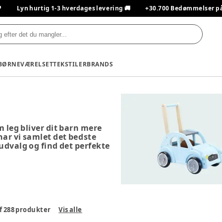

Lyn hurtig 1-3 hverdages levering 🚚
+30.700 Bedømmelser på T
BØRNEVÆRELSET
TEKSTILER
BRANDS
m leg bliver dit barn mere
 har vi samlet det bedste
 udvalg og find det perfekte
f
288
produkter
Vis alle