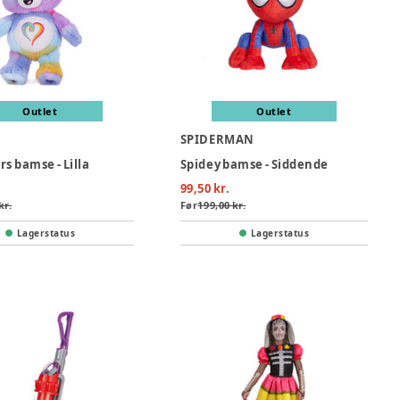
Outlet
Outlet
SPIDERMAN
s bamse - Lilla
Spidey bamse - Siddende
99,50 kr.
kr.
Før
199,00 kr.
Lagerstatus
Lagerstatus