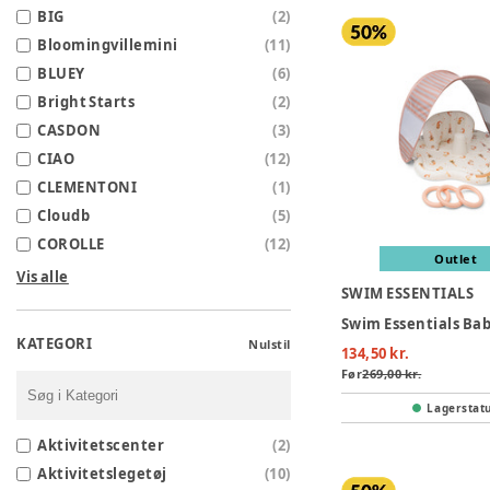
BIG
(
2
)
Bloomingvillemini
(
11
)
BLUEY
(
6
)
Bright Starts
(
2
)
CASDON
(
3
)
CIAO
(
12
)
CLEMENTONI
(
1
)
Cloudb
(
5
)
COROLLE
(
12
)
Outlet
Vis alle
SWIM ESSENTIALS
KATEGORI
Nulstil
134,50 kr.
Før
269,00 kr.
Lagerstat
Aktivitetscenter
(
2
)
Aktivitetslegetøj
(
10
)