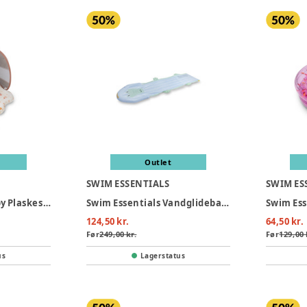
Outlet
SWIM ESSENTIALS
SWIM ES
Swim Essentials Baby Plaskestol Med Skygge - Mermaid Bubbles
Swim Essentials Vandglidebane 550 cm - Crocodile
124,50 kr.
64,50 kr.
Før
249,00 kr.
Før
129,00 
us
Lagerstatus