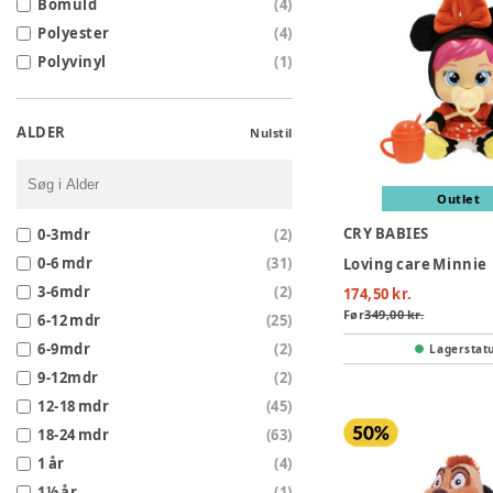
Bomuld
(
4
)
Polyester
(
4
)
Polyvinyl
(
1
)
ALDER
Nulstil
Outlet
CRY BABIES
0-3mdr
(
2
)
0-6 mdr
(
31
)
Loving care Minnie
3-6mdr
(
2
)
174,50 kr.
Før
349,00 kr.
6-12 mdr
(
25
)
6-9mdr
(
2
)
Lagerstat
9-12mdr
(
2
)
12-18 mdr
(
45
)
18-24 mdr
(
63
)
1 år
(
4
)
1½ år
(
1
)