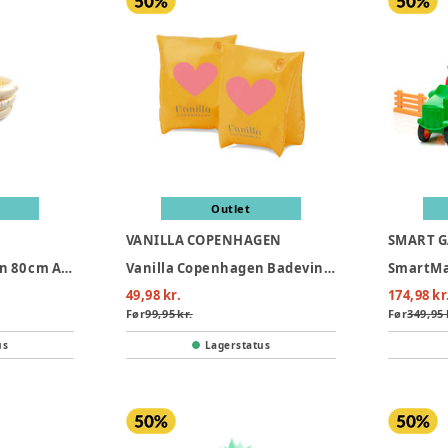
Outlet
VANILLA COPENHAGEN
SMART 
Filibabba Badebassin 80 cm Alfie – Unicorn Shores
Vanilla Copenhagen Badevinger - Neon Hearts
49,98 kr.
174,98 kr
Før
99,95 kr.
Før
349,95 
us
Lagerstatus