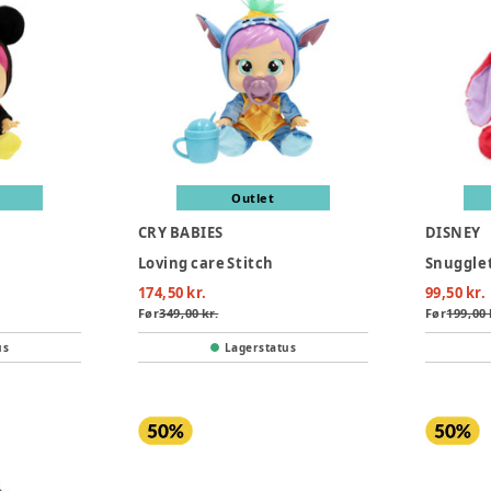
Outlet
CRY BABIES
DISNEY
Loving care Stitch
Snugglet
174,50 kr.
99,50 kr.
Før
349,00 kr.
Før
199,00 
us
Lagerstatus