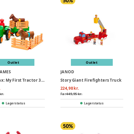
Outlet
Outlet
GAMES
JANOD
SmartMax: My First Tractor 3 (Nordic)
Story Giant Firefighters Truck
.
224,98 kr.
kr.
Før
449,95 kr.
Lagerstatus
Lagerstatus