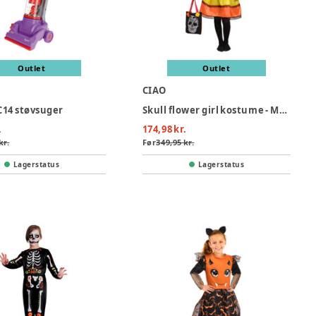
Outlet
Outlet
CIAO
14 støvsuger
Skull flower girl kostume - MULTI
.
174,98 kr.
kr.
Før
349,95 kr.
Lagerstatus
Lagerstatus