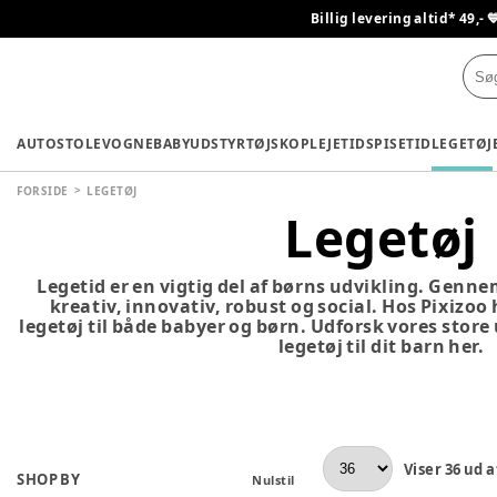
Billig levering altid* 49,- 
AUTOSTOLE
VOGNE
BABYUDSTYR
TØJ
SKO
PLEJETID
SPISETID
LEGETØJ
FORSIDE
LEGETØJ
Legetøj
Legetid er en vigtig del af børns udvikling. Genne
kreativ, innovativ, robust og social. Hos Pixizoo
legetøj til både babyer og børn. Udforsk vores store
legetøj til dit barn her.
Viser
36
ud a
SHOP BY
Nulstil