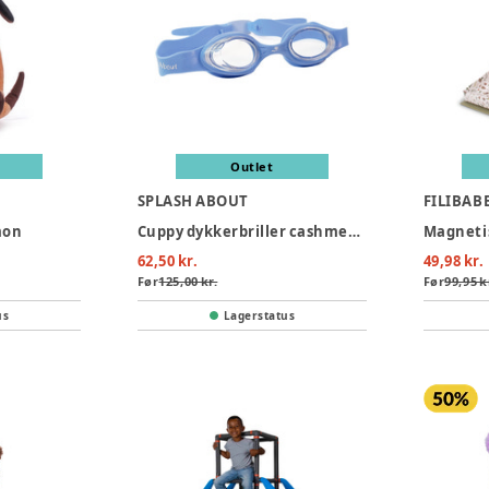
Outlet
SPLASH ABOUT
FILIBAB
mon
Cuppy dykkerbriller cashmere- infant 2-6 years
Magnetisk
62,50 kr.
49,98 kr.
Før
125,00 kr.
Før
99,95 k
us
Lagerstatus