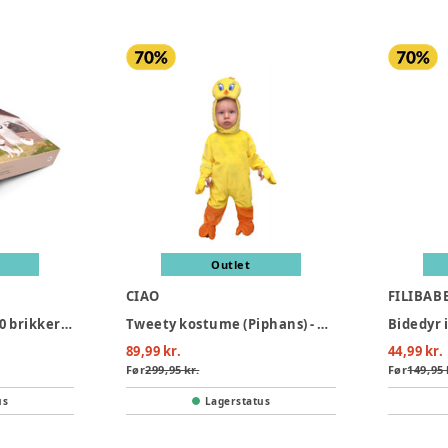
Outlet
CIAO
FILIBAB
Stort puslepil med 30 brikker - Bondegården
Tweety kostume (Piphans) - GUL
89,99 kr.
44,99 kr.
Før
299,95 kr.
Før
149,95 
us
Lagerstatus