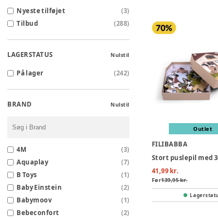
Nyeste tilføjet
(
3
)
Tilbud
(
288
)
LAGERSTATUS
Nulstil
På lager
(
242
)
BRAND
Nulstil
Outlet
FILIBABBA
4M
(
3
)
Aquaplay
(
7
)
41,99 kr.
B Toys
(
1
)
Før
139,95 kr.
Baby Einstein
(
2
)
Lagerstat
Babymoov
(
1
)
Bebeconfort
(
2
)