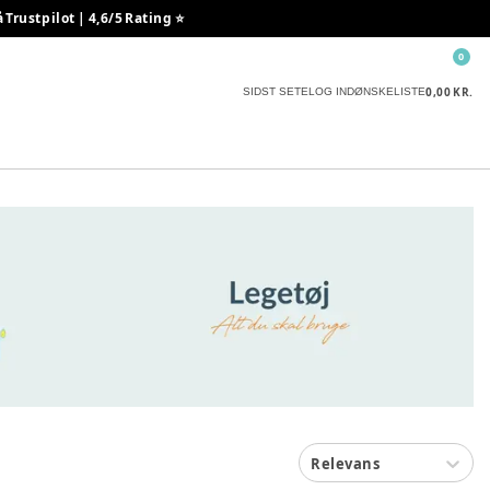
rustpilot | 4,6/5 Rating ⭐️
0
0,00 KR.
SIDST SETE
LOG IND
ØNSKELISTE
Relevans