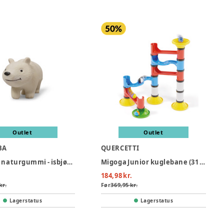
Outlet
Outlet
BA
QUERCETTI
Bidedyr i naturgummi - isbjørnen polly
Migoga Junior kuglebane (31 dele)
184,98 kr.
kr.
Før
369,95 kr.
Lagerstatus
Lagerstatus