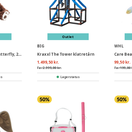
Outlet
BIG
WHL
Bamse bjørn med butterfly, 25 cm
Kraxxl The Tower klatretårn
Care Bear
1.499,50 kr.
99,50 kr.
Før
2.999,00 kr.
Før
199,00 
us
Lagerstatus