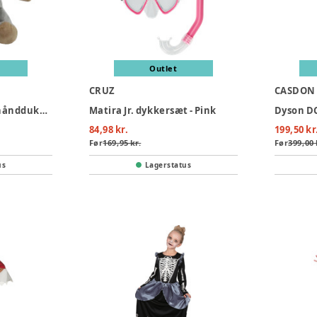
Outlet
CRUZ
CASDON
Elefant (mammut) hånddukke 25 cm.
Matira Jr. dykkersæt - Pink
Dyson DC
84,98 kr.
199,50 kr
Før
169,95 kr.
Før
399,00 
us
Lagerstatus