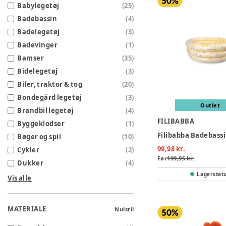
Babylegetøj
(
25
)
Badebassin
(
4
)
Badelegetøj
(
3
)
Badevinger
(
1
)
Bamser
(
35
)
Bidelegetøj
(
3
)
Biler, traktor & tog
(
20
)
Bondegård legetøj
(
3
)
Outlet
Brandbil legetøj
(
4
)
FILIBABBA
Byggeklodser
(
1
)
Bøger og spil
(
10
)
99,98 kr.
Cykler
(
2
)
Før
199,95 kr.
Dukker
(
4
)
Lagerstat
Vis alle
MATERIALE
Nulstil