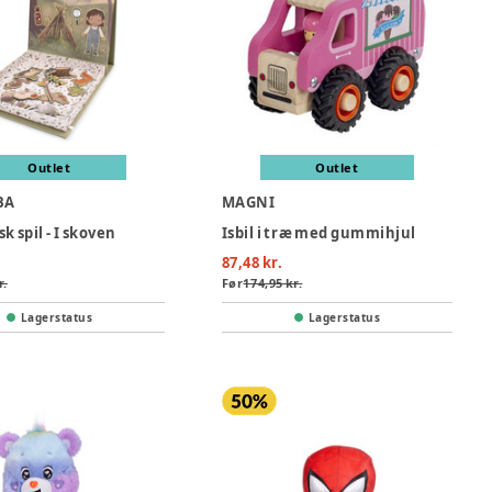
Outlet
Outlet
BA
MAGNI
 spil - I skoven
Isbil i træ med gummihjul
87,48 kr.
r.
Før
174,95 kr.
Lagerstatus
Lagerstatus