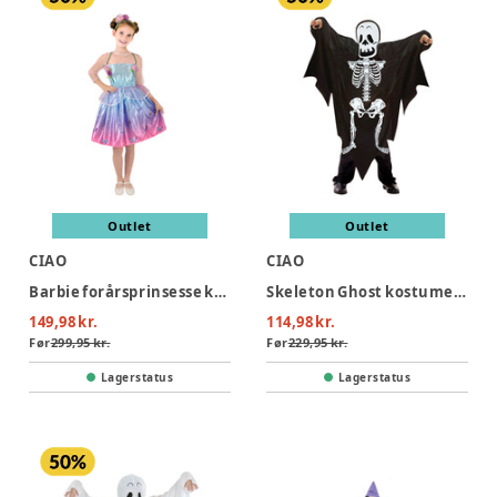
Outlet
Outlet
CIAO
CIAO
Barbie forårsprinsesse kostume - MULTI
Skeleton Ghost kostume - SORT
149,98 kr.
114,98 kr.
Før
299,95 kr.
Før
229,95 kr.
Lagerstatus
Lagerstatus