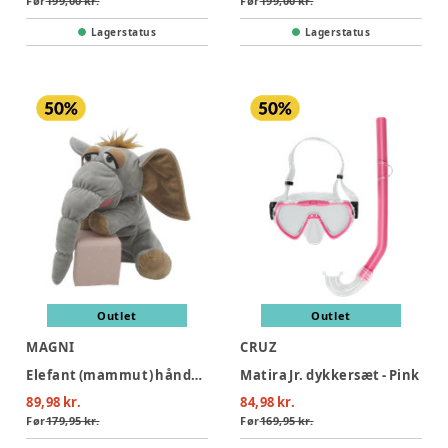
Før
199,00 kr.
Før
199,00 kr.
Lagerstatus
Lagerstatus
Outlet
Outlet
MAGNI
CRUZ
Elefant (mammut) hånddukke 25 cm.
Matira Jr. dykkersæt - Pink
89,98 kr.
84,98 kr.
Før
179,95 kr.
Før
169,95 kr.