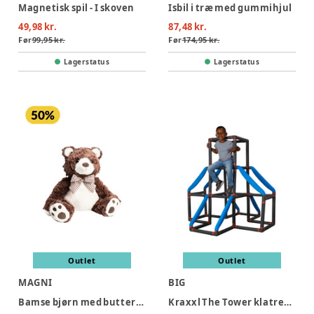
Magnetisk spil - I skoven
Isbil i træ med gummihjul
49,98 kr.
87,48 kr.
Før
99,95 kr.
Før
174,95 kr.
Lagerstatus
Lagerstatus
Outlet
Outlet
MAGNI
BIG
Bamse bjørn med butterfly, 25 cm
Kraxxl The Tower klatretårn