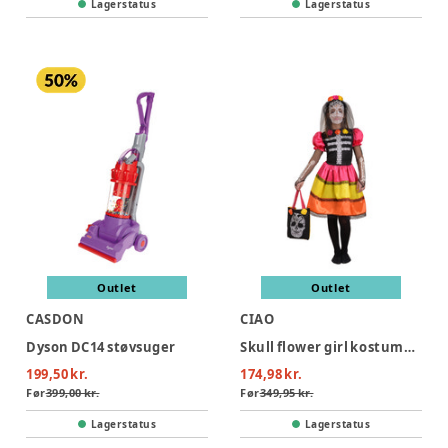
Lagerstatus
Lagerstatus
Outlet
Outlet
CASDON
CIAO
Dyson DC14 støvsuger
Skull flower girl kostume - MULTI
199,50 kr.
174,98 kr.
Før
399,00 kr.
Før
349,95 kr.
Lagerstatus
Lagerstatus