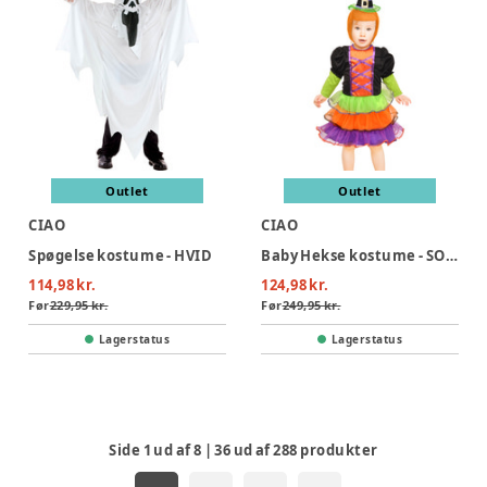
Outlet
Outlet
CIAO
CIAO
Spøgelse kostume - HVID
Baby Hekse kostume - SORT
114,98 kr.
124,98 kr.
Før
229,95 kr.
Før
249,95 kr.
Lagerstatus
Lagerstatus
Side
1
ud af
8
|
36
ud af
288
produkter