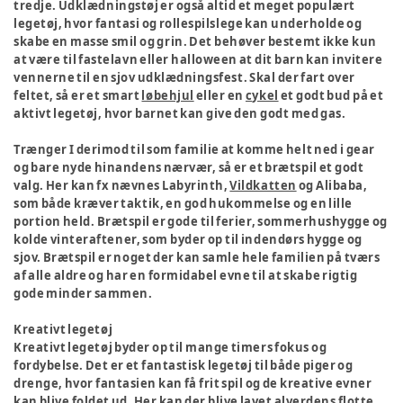
tredje. Udklædningstøj er også altid et meget populært
legetøj, hvor fantasi og rollespilslege kan underholde og
skabe en masse smil og grin. Det behøver bestemt ikke kun
at være til fastelavn eller halloween at dit barn kan invitere
vennerne til en sjov udklædningsfest. Skal der fart over
feltet, så er et smart
løbehjul
eller en
cykel
et godt bud på et
aktivt legetøj, hvor barnet kan give den godt med gas.
Trænger I derimod til som familie at komme helt ned i gear
og bare nyde hinandens nærvær, så er et brætspil et godt
valg. Her kan fx nævnes Labyrinth,
Vildkatten
og Alibaba,
som både kræver taktik, en god hukommelse og en lille
portion held. Brætspil er gode til ferier, sommerhushygge og
kolde vinteraftener, som byder op til indendørs hygge og
sjov. Brætspil er noget der kan samle hele familien på tværs
af alle aldre og har en formidabel evne til at skabe rigtig
gode minder sammen.
Kreativt legetøj
Kreativt legetøj byder op til mange timers fokus og
fordybelse. Det er et fantastisk legetøj til både piger og
drenge, hvor fantasien kan få frit spil og de kreative evner
kan blive foldet ud. Her kan der blive lavet alverdens flotte