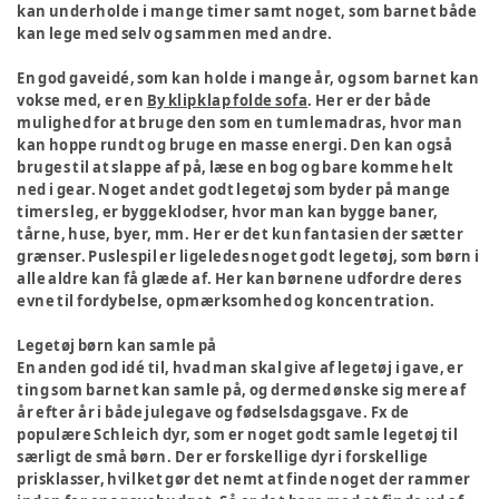
kan underholde i mange timer samt noget, som barnet både
kan lege med selv og sammen med andre.
En god gaveidé, som kan holde i mange år, og som barnet kan
vokse med, er en
By klipklap folde sofa
. Her er der både
mulighed for at bruge den som en tumlemadras, hvor man
kan hoppe rundt og bruge en masse energi. Den kan også
bruges til at slappe af på, læse en bog og bare komme helt
ned i gear. Noget andet godt legetøj som byder på mange
timers leg, er byggeklodser, hvor man kan bygge baner,
tårne, huse, byer, mm. Her er det kun fantasien der sætter
grænser. Puslespil er ligeledes noget godt legetøj, som børn i
alle aldre kan få glæde af. Her kan børnene udfordre deres
evne til fordybelse, opmærksomhed og koncentration.
Legetøj børn kan samle på
En anden god idé til, hvad man skal give af legetøj i gave, er
ting som barnet kan samle på, og dermed ønske sig mere af
år efter år i både julegave og fødselsdagsgave. Fx de
populære Schleich dyr, som er noget godt samle legetøj til
særligt de små børn. Der er forskellige dyr i forskellige
prisklasser, hvilket gør det nemt at finde noget der rammer