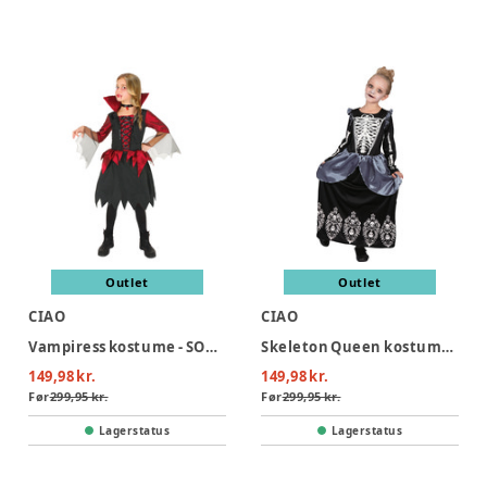
Outlet
Outlet
CIAO
CIAO
Vampiress kostume - SORT/RØD
Skeleton Queen kostume - SORT
149,98 kr.
149,98 kr.
Før
299,95 kr.
Før
299,95 kr.
Lagerstatus
Lagerstatus