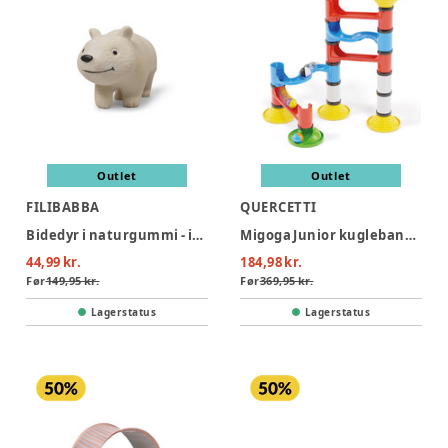
Outlet
Outlet
FILIBABBA
QUERCETTI
Bidedyr i naturgummi - isbjørnen polly
Migoga Junior kuglebane (31 dele)
44,99 kr.
184,98 kr.
Før
149,95 kr.
Før
369,95 kr.
Lagerstatus
Lagerstatus