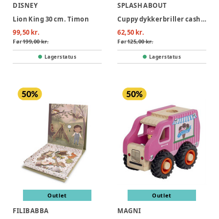
DISNEY
SPLASH ABOUT
Lion King 30 cm. Timon
Cuppy dykkerbriller cashmere- infant 2-6 years
99,50 kr.
62,50 kr.
Før
199,00 kr.
Før
125,00 kr.
Lagerstatus
Lagerstatus
Outlet
Outlet
FILIBABBA
MAGNI