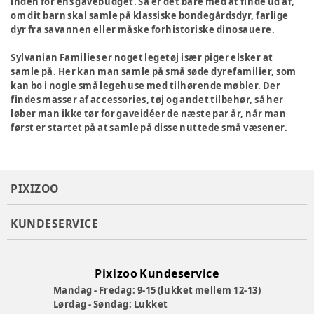
inden for ens gavebudget. Så er det bare med at finde ud af,
om dit barn skal samle på klassiske bondegårdsdyr, farlige
dyr fra savannen eller måske forhistoriske dinosauere.
Sylvanian Families er noget legetøj især piger elsker at
samle på. Her kan man samle på små søde dyrefamilier, som
kan bo i nogle små legehuse med tilhørende møbler. Der
findes masser af accessories, tøj og andet tilbehør, så her
løber man ikke tør for gaveidéer de næste par år, når man
først er startet på at samle på disse nuttede små væsener.
PIXIZOO
KUNDESERVICE
Pixizoo Kundeservice
Mandag - Fredag: 9-15 (lukket mellem 12-13)
Lørdag - Søndag: Lukket