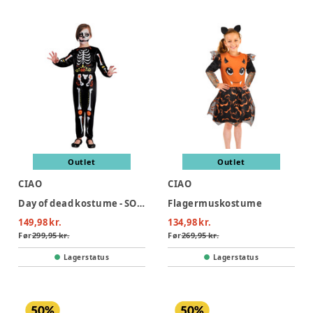
Outlet
Outlet
CIAO
CIAO
Day of dead kostume - SORT
Flagermuskostume
149,98 kr.
134,98 kr.
Før
299,95 kr.
Før
269,95 kr.
Lagerstatus
Lagerstatus