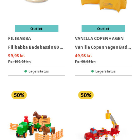
Outlet
Outlet
FILIBABBA
VANILLA COPENHAGEN
Filibabba Badebassin 80 cm Alfie – Unicorn Shores
Vanilla Copenhagen Badevinger - Neon Hearts
99,98 kr.
49,98 kr.
Før
199,95 kr.
Før
99,95 kr.
Lagerstatus
Lagerstatus