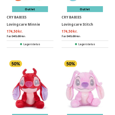
Outlet
Outlet
CRY BABIES
CRY BABIES
Loving care Minnie
Loving care Stitch
174,50 kr.
174,50 kr.
Før
349,00 kr.
Før
349,00 kr.
Lagerstatus
Lagerstatus