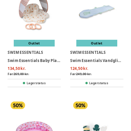
Outlet
Outlet
SWIM ESSENTIALS
SWIM ESSENTIALS
Swim Essentials Baby Plaskestol Med Skygge - Mermaid Bubbles
Swim Essentials Vandglidebane 550 cm - Crocodile
134,50 kr.
124,50 kr.
Før
269,00 kr.
Før
249,00 kr.
Lagerstatus
Lagerstatus