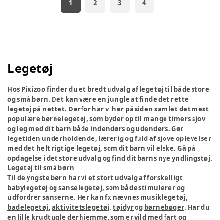
1
2
3
4
Legetøj
Hos Pixizoo finder du et bredt udvalg af legetøj til både store
og små børn. Det kan være en jungle at finde det rette
legetøj på nettet. Derfor har vi her på siden samlet det mest
populære børnelegetøj, som byder op til mange timers sjov
og leg med dit barn både indendørs og udendørs. Gør
legetiden underholdende, lærerig og fuld af sjove oplevelser
med det helt rigtige legetøj, som dit barn vil elske. Gå på
opdagelse i det store udvalg og find dit barns nye yndlingstøj.
Legetøj til små børn
Til de yngste børn har vi et stort udvalg af forskelligt
babylegetøj
og sanselegetøj, som både stimulerer og
udfordrer sanserne. Her kan fx nævnes musiklegetøj,
badelegetøj
,
aktivitetslegetøj
,
tøjdyr
og
børnebøger
. Har du
en lille krudtugle derhjemme, som er vild med fart og