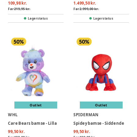
109,98 kr.
1.499,50 kr.
Før
219,95 kr.
Før
2.999,00 kr.
Lagerstatus
Lagerstatus
Outlet
Outlet
WHL
SPIDERMAN
Care Bears bamse - Lilla
Spidey bamse - Siddende
99,50 kr.
99,50 kr.