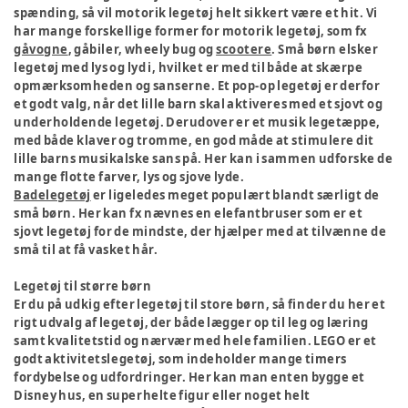
spænding, så vil motorik legetøj helt sikkert være et hit. Vi
har mange forskellige former for motorik legetøj, som fx
gåvogne
, gåbiler, wheely bug og
scootere
. Små børn elsker
legetøj med lys og lyd i, hvilket er med til både at skærpe
opmærksomheden og sanserne. Et pop-op legetøj er derfor
et godt valg, når det lille barn skal aktiveres med et sjovt og
underholdende legetøj. Derudover er et musik legetæppe,
med både klaver og tromme, en god måde at stimulere dit
lille barns musikalske sans på. Her kan i sammen udforske de
mange flotte farver, lys og sjove lyde.
Badelegetøj
er ligeledes meget populært blandt særligt de
små børn. Her kan fx nævnes en elefantbruser som er et
sjovt legetøj for de mindste, der hjælper med at tilvænne de
små til at få vasket hår.
Legetøj til større børn
Er du på udkig efter legetøj til store børn, så finder du her et
rigt udvalg af legetøj, der både lægger op til leg og læring
samt kvalitetstid og nærvær med hele familien. LEGO er et
godt aktivitetslegetøj, som indeholder mange timers
fordybelse og udfordringer. Her kan man enten bygge et
Disney hus, en superhelte figur eller noget helt