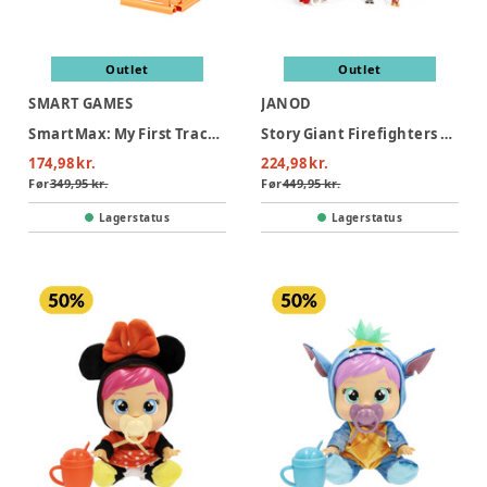
Outlet
Outlet
SMART GAMES
JANOD
SmartMax: My First Tractor 3 (Nordic)
Story Giant Firefighters Truck
174,98 kr.
224,98 kr.
Før
349,95 kr.
Før
449,95 kr.
Lagerstatus
Lagerstatus