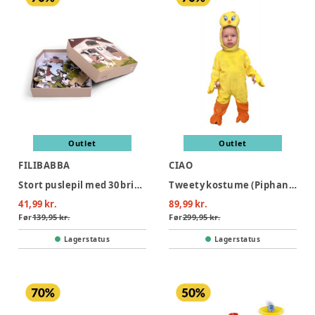
Outlet
Outlet
FILIBABBA
CIAO
Stort puslepil med 30 brikker - Bondegården
Tweety kostume (Piphans) - GUL
41,99 kr.
89,99 kr.
Før
139,95 kr.
Før
299,95 kr.
Lagerstatus
Lagerstatus