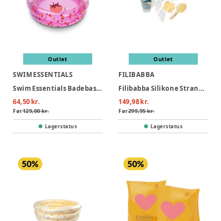
Outlet
Outlet
SWIM ESSENTIALS
FILIBABBA
Swim Essentials Badebassin 60 cm - Strawberry Fields
Filibabba Silikone Strandsæt - Konfetti
64,50 kr.
149,98 kr.
Før
129,00 kr.
Før
299,95 kr.
Lagerstatus
Lagerstatus