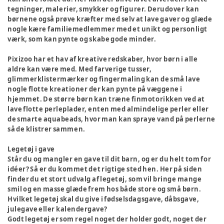
tegninger, malerier, smykker og figurer. Derudover kan
børnene også prøve kræfter med selv at lave gaver og glæde
nogle kære familiemedlemmer med et unikt og personligt
værk, som kan pynte og skabe gode minder.
Pixizoo har et hav af kreative redskaber, hvor børn i alle
aldre kan være med. Med farverige tusser,
glimmerklistermærker og fingermaling kan de små lave
nogle flotte kreationer der kan pynte på væggene i
hjemmet. De større børn kan træne finmotorikken ved at
lave flotte perleplader, enten med almindelige perler eller
de smarte aquabeads, hvor man kan spraye vand på perlerne
så de klistrer sammen.
Legetøj i gave
Står du og mangler en gave til dit barn, og er du helt tom for
idéer? Så er du kommet det rigtige sted hen. Her på siden
finder du et stort udvalg af legetøj, som vil bringe mange
smil og en masse glæde frem hos både store og små børn.
Hvilket legetøj skal du give i fødselsdagsgave, dåbsgave,
julegave eller kalendergave?
Godt legetøj er som regel noget der holder godt, noget der