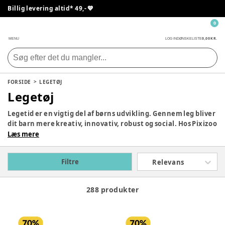
Billig levering altid* 49,- 💙
0
0,00 KR.
MENU
LOG IND
ØNSKELISTE
FORSIDE
LEGETØJ
Legetøj
Legetid er en vigtig del af børns udvikling. Gennem leg bliver
dit barn mere kreativ, innovativ, robust og social. Hos Pixizoo
har vi samlet det bedste legetøj til både babyer og børn.
Læs mere
Udforsk vores store udvalg og find det perfekte legetøj til dit
barn her.
Filtre
Relevans
288 produkter