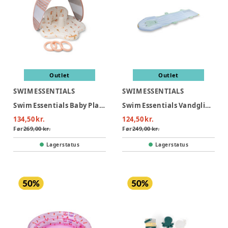
Outlet
Outlet
SWIM ESSENTIALS
SWIM ESSENTIALS
Swim Essentials Baby Plaskestol Med Skygge - Mermaid Bubbles
Swim Essentials Vandglidebane 550 cm - Crocodile
134,50 kr.
124,50 kr.
Før
269,00 kr.
Før
249,00 kr.
Lagerstatus
Lagerstatus