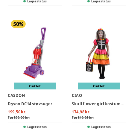
Lagerstatus
Lagerstatus
Outlet
Outlet
CASDON
CIAO
Dyson DC14 støvsuger
Skull flower girl kostume - MULTI
199,50 kr.
174,98 kr.
Før
399,00 kr.
Før
349,95 kr.
Lagerstatus
Lagerstatus