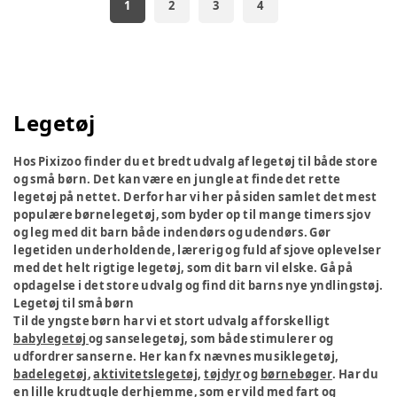
1
2
3
4
Legetøj
Hos Pixizoo finder du et bredt udvalg af legetøj til både store
og små børn. Det kan være en jungle at finde det rette
legetøj på nettet. Derfor har vi her på siden samlet det mest
populære børnelegetøj, som byder op til mange timers sjov
og leg med dit barn både indendørs og udendørs. Gør
legetiden underholdende, lærerig og fuld af sjove oplevelser
med det helt rigtige legetøj, som dit barn vil elske. Gå på
opdagelse i det store udvalg og find dit barns nye yndlingstøj.
Legetøj til små børn
Til de yngste børn har vi et stort udvalg af forskelligt
babylegetøj
og sanselegetøj, som både stimulerer og
udfordrer sanserne. Her kan fx nævnes musiklegetøj,
badelegetøj
,
aktivitetslegetøj
,
tøjdyr
og
børnebøger
. Har du
en lille krudtugle derhjemme, som er vild med fart og