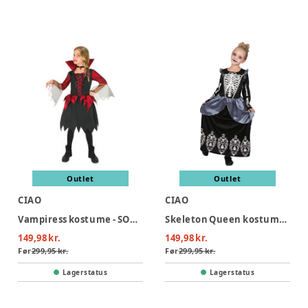
Outlet
Outlet
CIAO
CIAO
Vampiress kostume - SORT/RØD
Skeleton Queen kostume - SORT
149,98 kr.
149,98 kr.
Før
299,95 kr.
Før
299,95 kr.
Lagerstatus
Lagerstatus