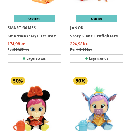
Outlet
Outlet
SMART GAMES
JANOD
SmartMax: My First Tractor 3 (Nordic)
Story Giant Firefighters Truck
174,98 kr.
224,98 kr.
Før
349,95 kr.
Før
449,95 kr.
Lagerstatus
Lagerstatus