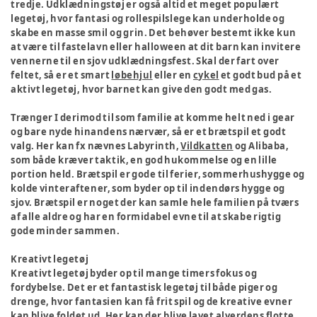
tredje. Udklædningstøj er også altid et meget populært
legetøj, hvor fantasi og rollespilslege kan underholde og
skabe en masse smil og grin. Det behøver bestemt ikke kun
at være til fastelavn eller halloween at dit barn kan invitere
vennerne til en sjov udklædningsfest. Skal der fart over
feltet, så er et smart
løbehjul
eller en
cykel
et godt bud på et
aktivt legetøj, hvor barnet kan give den godt med gas.
Trænger I derimod til som familie at komme helt ned i gear
og bare nyde hinandens nærvær, så er et brætspil et godt
valg. Her kan fx nævnes Labyrinth,
Vildkatten
og Alibaba,
som både kræver taktik, en god hukommelse og en lille
portion held. Brætspil er gode til ferier, sommerhushygge og
kolde vinteraftener, som byder op til indendørs hygge og
sjov. Brætspil er noget der kan samle hele familien på tværs
af alle aldre og har en formidabel evne til at skabe rigtig
gode minder sammen.
Kreativt legetøj
Kreativt legetøj byder op til mange timers fokus og
fordybelse. Det er et fantastisk legetøj til både piger og
drenge, hvor fantasien kan få frit spil og de kreative evner
kan blive foldet ud. Her kan der blive lavet alverdens flotte