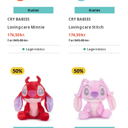
Outlet
Outlet
CRY BABIES
CRY BABIES
Loving care Minnie
Loving care Stitch
174,50 kr.
174,50 kr.
Før
349,00 kr.
Før
349,00 kr.
Lagerstatus
Lagerstatus