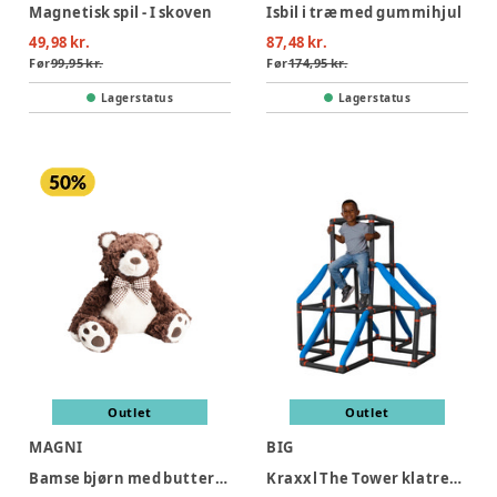
Magnetisk spil - I skoven
Isbil i træ med gummihjul
49,98 kr.
87,48 kr.
Før
99,95 kr.
Før
174,95 kr.
Lagerstatus
Lagerstatus
Outlet
Outlet
MAGNI
BIG
Bamse bjørn med butterfly, 25 cm
Kraxxl The Tower klatretårn