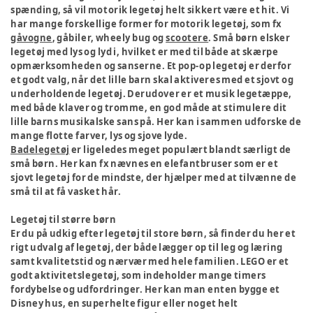
spænding, så vil motorik legetøj helt sikkert være et hit. Vi
har mange forskellige former for motorik legetøj, som fx
gåvogne
, gåbiler, wheely bug og
scootere
. Små børn elsker
legetøj med lys og lyd i, hvilket er med til både at skærpe
opmærksomheden og sanserne. Et pop-op legetøj er derfor
et godt valg, når det lille barn skal aktiveres med et sjovt og
underholdende legetøj. Derudover er et musik legetæppe,
med både klaver og tromme, en god måde at stimulere dit
lille barns musikalske sans på. Her kan i sammen udforske de
mange flotte farver, lys og sjove lyde.
Badelegetøj
er ligeledes meget populært blandt særligt de
små børn. Her kan fx nævnes en elefantbruser som er et
sjovt legetøj for de mindste, der hjælper med at tilvænne de
små til at få vasket hår.
Legetøj til større børn
Er du på udkig efter legetøj til store børn, så finder du her et
rigt udvalg af legetøj, der både lægger op til leg og læring
samt kvalitetstid og nærvær med hele familien. LEGO er et
godt aktivitetslegetøj, som indeholder mange timers
fordybelse og udfordringer. Her kan man enten bygge et
Disney hus, en superhelte figur eller noget helt