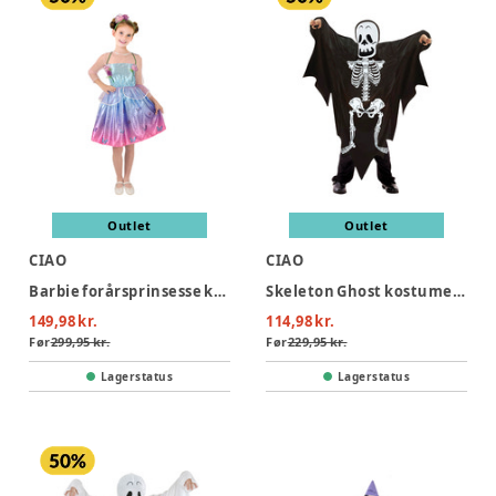
Outlet
Outlet
CIAO
CIAO
Barbie forårsprinsesse kostume - MULTI
Skeleton Ghost kostume - SORT
149,98 kr.
114,98 kr.
Før
299,95 kr.
Før
229,95 kr.
Lagerstatus
Lagerstatus