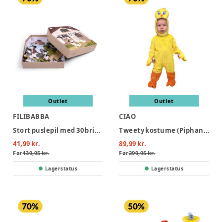
Outlet
Outlet
FILIBABBA
CIAO
Stort puslepil med 30 brikker - Bondegården
Tweety kostume (Piphans) - GUL
41,99 kr.
89,99 kr.
Før
139,95 kr.
Før
299,95 kr.
Lagerstatus
Lagerstatus