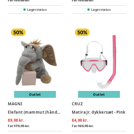
Før
199,00 kr.
Før
199,00 kr.
Lagerstatus
Lagerstatus
Outlet
Outlet
MAGNI
CRUZ
Elefant (mammut) hånddukke 25 cm.
Matira Jr. dykkersæt - Pink
89,98 kr.
84,98 kr.
Før
179,95 kr.
Før
169,95 kr.