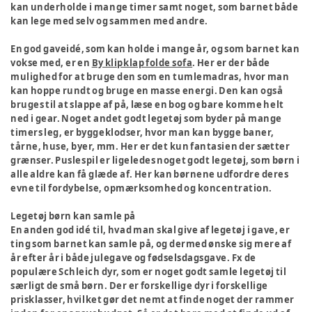
kan underholde i mange timer samt noget, som barnet både
kan lege med selv og sammen med andre.
En god gaveidé, som kan holde i mange år, og som barnet kan
vokse med, er en
By klipklap folde sofa
. Her er der både
mulighed for at bruge den som en tumlemadras, hvor man
kan hoppe rundt og bruge en masse energi. Den kan også
bruges til at slappe af på, læse en bog og bare komme helt
ned i gear. Noget andet godt legetøj som byder på mange
timers leg, er byggeklodser, hvor man kan bygge baner,
tårne, huse, byer, mm. Her er det kun fantasien der sætter
grænser. Puslespil er ligeledes noget godt legetøj, som børn i
alle aldre kan få glæde af. Her kan børnene udfordre deres
evne til fordybelse, opmærksomhed og koncentration.
Legetøj børn kan samle på
En anden god idé til, hvad man skal give af legetøj i gave, er
ting som barnet kan samle på, og dermed ønske sig mere af
år efter år i både julegave og fødselsdagsgave. Fx de
populære Schleich dyr, som er noget godt samle legetøj til
særligt de små børn. Der er forskellige dyr i forskellige
prisklasser, hvilket gør det nemt at finde noget der rammer