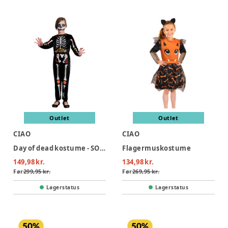
Outlet
Outlet
CIAO
CIAO
Day of dead kostume - SORT
Flagermuskostume
149,98 kr.
134,98 kr.
Før
299,95 kr.
Før
269,95 kr.
Lagerstatus
Lagerstatus