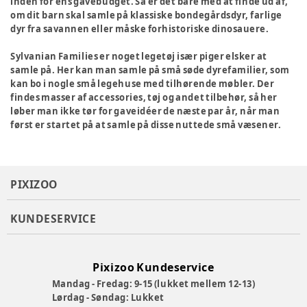
inden for ens gavebudget. Så er det bare med at finde ud af,
om dit barn skal samle på klassiske bondegårdsdyr, farlige
dyr fra savannen eller måske forhistoriske dinosauere.
Sylvanian Families er noget legetøj især piger elsker at
samle på. Her kan man samle på små søde dyrefamilier, som
kan bo i nogle små legehuse med tilhørende møbler. Der
findes masser af accessories, tøj og andet tilbehør, så her
løber man ikke tør for gaveidéer de næste par år, når man
først er startet på at samle på disse nuttede små væsener.
PIXIZOO
KUNDESERVICE
Pixizoo Kundeservice
Mandag - Fredag: 9-15 (lukket mellem 12-13)
Lørdag - Søndag: Lukket