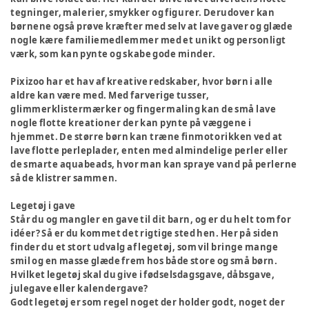
tegninger, malerier, smykker og figurer. Derudover kan
børnene også prøve kræfter med selv at lave gaver og glæde
nogle kære familiemedlemmer med et unikt og personligt
værk, som kan pynte og skabe gode minder.
Pixizoo har et hav af kreative redskaber, hvor børn i alle
aldre kan være med. Med farverige tusser,
glimmerklistermærker og fingermaling kan de små lave
nogle flotte kreationer der kan pynte på væggene i
hjemmet. De større børn kan træne finmotorikken ved at
lave flotte perleplader, enten med almindelige perler eller
de smarte aquabeads, hvor man kan spraye vand på perlerne
så de klistrer sammen.
Legetøj i gave
Står du og mangler en gave til dit barn, og er du helt tom for
idéer? Så er du kommet det rigtige sted hen. Her på siden
finder du et stort udvalg af legetøj, som vil bringe mange
smil og en masse glæde frem hos både store og små børn.
Hvilket legetøj skal du give i fødselsdagsgave, dåbsgave,
julegave eller kalendergave?
Godt legetøj er som regel noget der holder godt, noget der