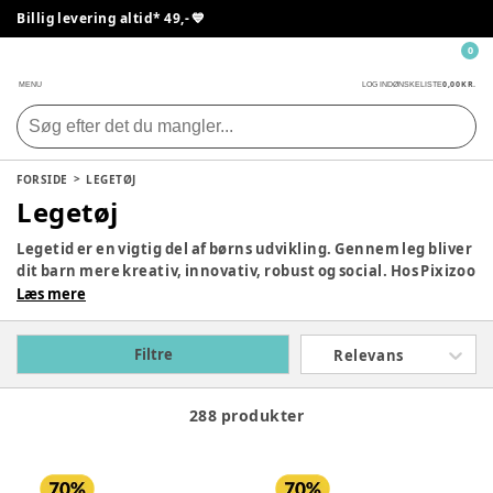
Billig levering altid* 49,- 💙
0
0,00 KR.
MENU
LOG IND
ØNSKELISTE
FORSIDE
LEGETØJ
Legetøj
Legetid er en vigtig del af børns udvikling. Gennem leg bliver
dit barn mere kreativ, innovativ, robust og social. Hos Pixizoo
har vi samlet det bedste legetøj til både babyer og børn.
Læs mere
Udforsk vores store udvalg og find det perfekte legetøj til dit
barn her.
Filtre
Relevans
288 produkter