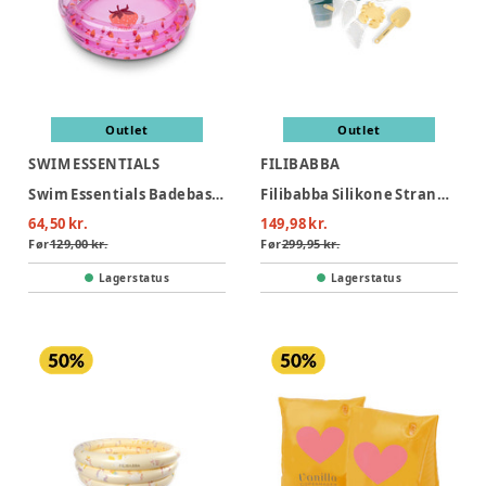
Outlet
Outlet
SWIM ESSENTIALS
FILIBABBA
Swim Essentials Badebassin 60 cm - Strawberry Fields
Filibabba Silikone Strandsæt - Konfetti
64,50 kr.
149,98 kr.
Før
129,00 kr.
Før
299,95 kr.
Lagerstatus
Lagerstatus