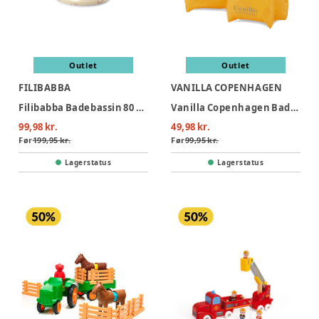
Outlet
Outlet
FILIBABBA
VANILLA COPENHAGEN
Filibabba Badebassin 80 cm Alfie – Unicorn Shores
Vanilla Copenhagen Badevinger - Neon Hearts
99,98 kr.
49,98 kr.
Før
199,95 kr.
Før
99,95 kr.
Lagerstatus
Lagerstatus