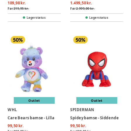
109,98 kr.
1.499,50 kr.
Før
219,95 kr.
Før
2.999,00 kr.
Lagerstatus
Lagerstatus
Outlet
Outlet
WHL
SPIDERMAN
Care Bears bamse - Lilla
Spidey bamse - Siddende
99,50 kr.
99,50 kr.