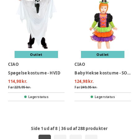
Outlet
Outlet
CIAO
CIAO
Spøgelse kostume - HVID
Baby Hekse kostume - SORT
114,98 kr.
124,98 kr.
Før
229,95 kr.
Før
249,95 kr.
Lagerstatus
Lagerstatus
Side
1
ud af
8
|
36
ud af
288
produkter