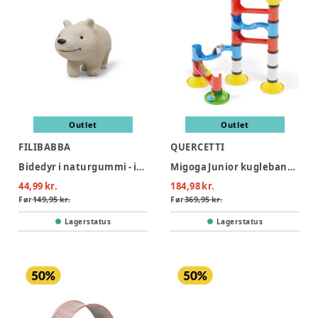
Outlet
Outlet
FILIBABBA
QUERCETTI
Bidedyr i naturgummi - isbjørnen polly
Migoga Junior kuglebane (31 dele)
44,99 kr.
184,98 kr.
Før
149,95 kr.
Før
369,95 kr.
Lagerstatus
Lagerstatus