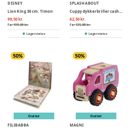
DISNEY
SPLASH ABOUT
Lion King 30 cm. Timon
Cuppy dykkerbriller cashmere- infant 2-6 years
99,50 kr.
62,50 kr.
Før
199,00 kr.
Før
125,00 kr.
Lagerstatus
Lagerstatus
Outlet
Outlet
FILIBABBA
MAGNI