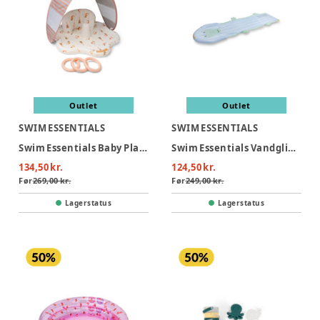
Outlet
Outlet
SWIM ESSENTIALS
SWIM ESSENTIALS
Swim Essentials Baby Plaskestol Med Skygge - Mermaid Bubbles
Swim Essentials Vandglidebane 550 cm - Crocodile
134,50 kr.
124,50 kr.
Før
269,00 kr.
Før
249,00 kr.
Lagerstatus
Lagerstatus