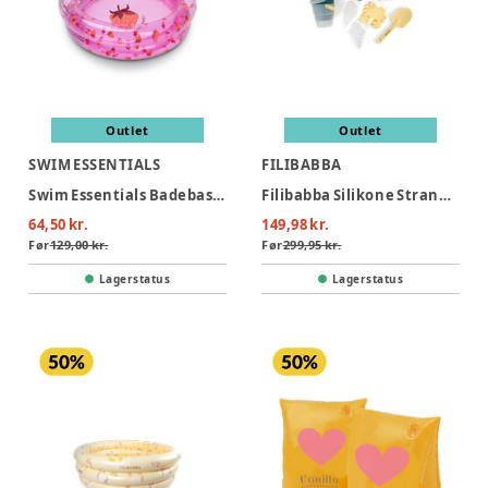
Outlet
Outlet
SWIM ESSENTIALS
FILIBABBA
Swim Essentials Badebassin 60 cm - Strawberry Fields
Filibabba Silikone Strandsæt - Konfetti
64,50 kr.
149,98 kr.
Før
129,00 kr.
Før
299,95 kr.
Lagerstatus
Lagerstatus