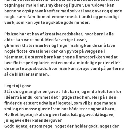
tegninger, malerier, smykker og figurer. Derudover kan
børnene også prøve kræfter med selv at lave gaver og glæde
nogle kære familiemedlemmer med et unikt og personligt
værk, som kan pynte og skabe gode minder.
Pixizoo har et hav af kreative redskaber, hvor børn i alle
aldre kan være med. Med farverige tusser,
glimmerklistermærker og fingermaling kan de små lave
nogle flotte kreationer der kan pynte på væggene i
hjemmet. De større børn kan træne finmotorikken ved at
lave flotte perleplader, enten med almindelige perler eller
de smarte aquabeads, hvor man kan spraye vand på perlerne
så de klistrer sammen.
Legetøj i gave
Står du og mangler en gave til dit barn, og er du helt tom for
idéer? Så er du kommet det rigtige sted hen. Her på siden
finder du et stort udvalg af legetøj, som vil bringe mange
smil og en masse glæde frem hos både store og små børn.
Hvilket legetøj skal du give i fødselsdagsgave, dåbsgave,
julegave eller kalendergave?
Godt legetøj er som regel noget der holder godt, noget der