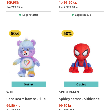
109,98 kr.
1.499,50 kr.
Før
219,95 kr.
Før
2.999,00 kr.
Lagerstatus
Lagerstatus
Outlet
Outlet
WHL
SPIDERMAN
Care Bears bamse - Lilla
Spidey bamse - Siddende
99,50 kr.
99,50 kr.