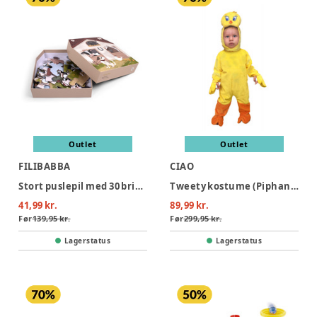
Outlet
Outlet
FILIBABBA
CIAO
Stort puslepil med 30 brikker - Bondegården
Tweety kostume (Piphans) - GUL
41,99 kr.
89,99 kr.
Før
139,95 kr.
Før
299,95 kr.
Lagerstatus
Lagerstatus