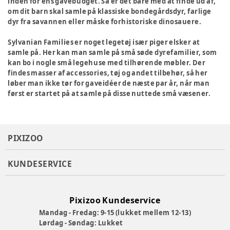
inden for ens gavebudget. Så er det bare med at finde ud af,
om dit barn skal samle på klassiske bondegårdsdyr, farlige
dyr fra savannen eller måske forhistoriske dinosauere.
Sylvanian Families er noget legetøj især piger elsker at
samle på. Her kan man samle på små søde dyrefamilier, som
kan bo i nogle små legehuse med tilhørende møbler. Der
findes masser af accessories, tøj og andet tilbehør, så her
løber man ikke tør for gaveidéer de næste par år, når man
først er startet på at samle på disse nuttede små væsener.
PIXIZOO
KUNDESERVICE
Pixizoo Kundeservice
Mandag - Fredag: 9-15 (lukket mellem 12-13)
Lørdag - Søndag: Lukket