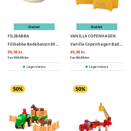
Outlet
Outlet
FILIBABBA
VANILLA COPENHAGEN
Filibabba Badebassin 80 cm Alfie – Unicorn Shores
Vanilla Copenhagen Badevinger - Neon Hearts
99,98 kr.
49,98 kr.
Før
199,95 kr.
Før
99,95 kr.
Lagerstatus
Lagerstatus