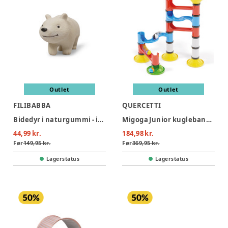
Outlet
Outlet
FILIBABBA
QUERCETTI
Bidedyr i naturgummi - isbjørnen polly
Migoga Junior kuglebane (31 dele)
44,99 kr.
184,98 kr.
Før
149,95 kr.
Før
369,95 kr.
Lagerstatus
Lagerstatus