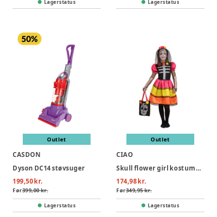
Lagerstatus
Lagerstatus
Outlet
Outlet
CASDON
CIAO
Dyson DC14 støvsuger
Skull flower girl kostume - MULTI
199,50 kr.
174,98 kr.
Før
399,00 kr.
Før
349,95 kr.
Lagerstatus
Lagerstatus