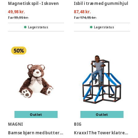
Magnetisk spil - I skoven
Isbil i træ med gummihjul
49,98 kr.
87,48 kr.
Før
99,95 kr.
Før
174,95 kr.
Lagerstatus
Lagerstatus
Outlet
Outlet
MAGNI
BIG
Bamse bjørn med butterfly, 25 cm
Kraxxl The Tower klatretårn