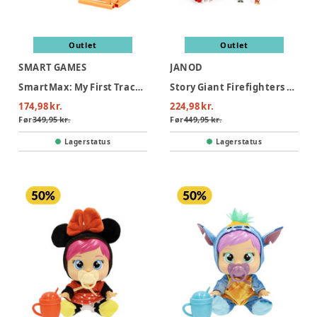
Outlet
Outlet
SMART GAMES
JANOD
SmartMax: My First Tractor 3 (Nordic)
Story Giant Firefighters Truck
174,98 kr.
224,98 kr.
Før
349,95 kr.
Før
449,95 kr.
Lagerstatus
Lagerstatus