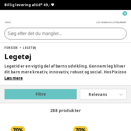
Billig levering altid* 49,- 💙
0
0,00 KR.
MENU
LOG IND
ØNSKELISTE
FORSIDE
LEGETØJ
Legetøj
Legetid er en vigtig del af børns udvikling. Gennem leg bliver
dit barn mere kreativ, innovativ, robust og social. Hos Pixizoo
har vi samlet det bedste legetøj til både babyer og børn.
Læs mere
Udforsk vores store udvalg og find det perfekte legetøj til dit
barn her.
Filtre
Relevans
288 produkter