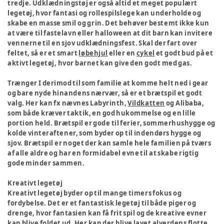
tredje. Udklædningstøj er også altid et meget populært
legetøj, hvor fantasi og rollespilslege kan underholde og
skabe en masse smil og grin. Det behøver bestemt ikke kun
at være til fastelavn eller halloween at dit barn kan invitere
vennerne til en sjov udklædningsfest. Skal der fart over
feltet, så er et smart
løbehjul
eller en
cykel
et godt bud på et
aktivt legetøj, hvor barnet kan give den godt med gas.
Trænger I derimod til som familie at komme helt ned i gear
og bare nyde hinandens nærvær, så er et brætspil et godt
valg. Her kan fx nævnes Labyrinth,
Vildkatten
og Alibaba,
som både kræver taktik, en god hukommelse og en lille
portion held. Brætspil er gode til ferier, sommerhushygge og
kolde vinteraftener, som byder op til indendørs hygge og
sjov. Brætspil er noget der kan samle hele familien på tværs
af alle aldre og har en formidabel evne til at skabe rigtig
gode minder sammen.
Kreativt legetøj
Kreativt legetøj byder op til mange timers fokus og
fordybelse. Det er et fantastisk legetøj til både piger og
drenge, hvor fantasien kan få frit spil og de kreative evner
kan blive foldet ud. Her kan der blive lavet alverdens flotte