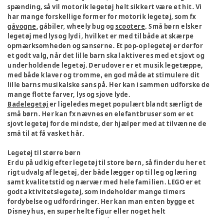
spænding, så vil motorik legetøj helt sikkert være et hit. Vi
har mange forskellige former for motorik legetøj, som fx
gåvogne
, gåbiler, wheely bug og
scootere
. Små børn elsker
legetøj med lys og lyd i, hvilket er med til både at skærpe
opmærksomheden og sanserne. Et pop-op legetøj er derfor
et godt valg, når det lille barn skal aktiveres med et sjovt og
underholdende legetøj. Derudover er et musik legetæppe,
med både klaver og tromme, en god måde at stimulere dit
lille barns musikalske sans på. Her kan i sammen udforske de
mange flotte farver, lys og sjove lyde.
Badelegetøj
er ligeledes meget populært blandt særligt de
små børn. Her kan fx nævnes en elefantbruser som er et
sjovt legetøj for de mindste, der hjælper med at tilvænne de
små til at få vasket hår.
Legetøj til større børn
Er du på udkig efter legetøj til store børn, så finder du her et
rigt udvalg af legetøj, der både lægger op til leg og læring
samt kvalitetstid og nærvær med hele familien. LEGO er et
godt aktivitetslegetøj, som indeholder mange timers
fordybelse og udfordringer. Her kan man enten bygge et
Disney hus, en superhelte figur eller noget helt