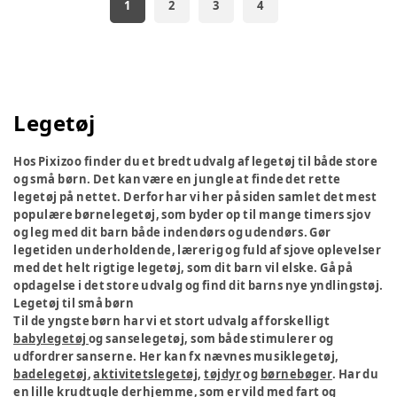
1
2
3
4
Legetøj
Hos Pixizoo finder du et bredt udvalg af legetøj til både store
og små børn. Det kan være en jungle at finde det rette
legetøj på nettet. Derfor har vi her på siden samlet det mest
populære børnelegetøj, som byder op til mange timers sjov
og leg med dit barn både indendørs og udendørs. Gør
legetiden underholdende, lærerig og fuld af sjove oplevelser
med det helt rigtige legetøj, som dit barn vil elske. Gå på
opdagelse i det store udvalg og find dit barns nye yndlingstøj.
Legetøj til små børn
Til de yngste børn har vi et stort udvalg af forskelligt
babylegetøj
og sanselegetøj, som både stimulerer og
udfordrer sanserne. Her kan fx nævnes musiklegetøj,
badelegetøj
,
aktivitetslegetøj
,
tøjdyr
og
børnebøger
. Har du
en lille krudtugle derhjemme, som er vild med fart og