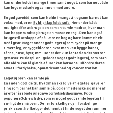
kan underholde i mange timer samt noget, som barnet både
kan lege med selv og sammen med andre.
En god gaveidé, som kan holde i mange år, og som barnet kan
vokse med, er en
By klipklap folde sofa
. Her er der både
mulighed for at bruge den som en tumlemadras, hvor man
kan hoppe rundt og bruge en masse energi. Den kan også
bruges til at slappe af på, læse en bog og bare komme helt
ned i gear. Noget andet godt legetøj som byder på mange
timers leg, er byggeklodser, hvor man kan bygge baner,
tårne, huse, byer, mm. Her er det kun fantasien der sætter
grænser. Puslespil er ligeledes noget godt legetøj, som børn i
alle aldre kan få glæde af. Her kan børnene udfordre deres
evne til fordybelse, opmærksomhed og koncentration.
Legetøj børn kan samle på
En anden god idé til, hvad man skal give af legetøj i gave, er
ting som barnet kan samle på, og dermed ønske sig mere af
år efter år i både julegave og fødselsdagsgave. Fx de
populære Schleich dyr, som er noget godt samle legetøj til
særligt de små børn. Der er forskellige dyr i forskellige
prisklasser, hvilket gør det nemt at finde noget der rammer