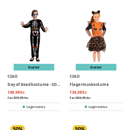
Outlet
Outlet
CIAO
CIAO
Day of dead kostume - SORT
Flagermuskostume
149,98 kr.
134,98 kr.
Før
299,95 kr.
Før
269,95 kr.
Lagerstatus
Lagerstatus