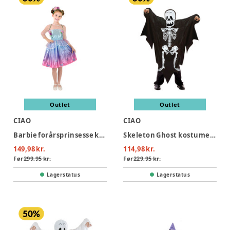
Outlet
Outlet
CIAO
CIAO
Barbie forårsprinsesse kostume - MULTI
Skeleton Ghost kostume - SORT
149,98 kr.
114,98 kr.
Før
299,95 kr.
Før
229,95 kr.
Lagerstatus
Lagerstatus