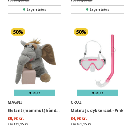
Før
199,00 kr.
Før
199,00 kr.
Lagerstatus
Lagerstatus
Outlet
Outlet
MAGNI
CRUZ
Elefant (mammut) hånddukke 25 cm.
Matira Jr. dykkersæt - Pink
89,98 kr.
84,98 kr.
Før
179,95 kr.
Før
169,95 kr.