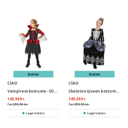
Outlet
Outlet
CIAO
CIAO
Vampiress kostume - SORT/RØD
Skeleton Queen kostume - SORT
149,98 kr.
149,98 kr.
Før
299,95 kr.
Før
299,95 kr.
Lagerstatus
Lagerstatus