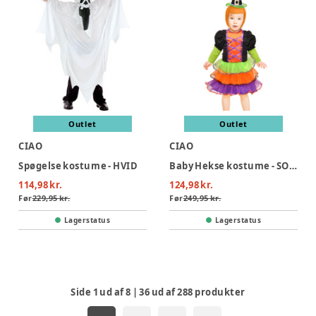
Outlet
Outlet
CIAO
CIAO
Spøgelse kostume - HVID
Baby Hekse kostume - SORT
114,98 kr.
124,98 kr.
Før
229,95 kr.
Før
249,95 kr.
Lagerstatus
Lagerstatus
Side
1
ud af
8
|
36
ud af
288
produkter