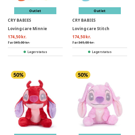
Outlet
Outlet
CRY BABIES
CRY BABIES
Loving care Minnie
Loving care Stitch
174,50 kr.
174,50 kr.
Før
349,00 kr.
Før
349,00 kr.
Lagerstatus
Lagerstatus