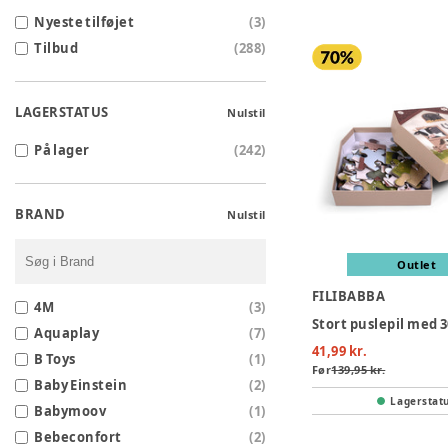
Nyeste tilføjet
(
3
)
Tilbud
(
288
)
LAGERSTATUS
Nulstil
På lager
(
242
)
BRAND
Nulstil
Outlet
FILIBABBA
4M
(
3
)
Aquaplay
(
7
)
41,99 kr.
B Toys
(
1
)
Før
139,95 kr.
Baby Einstein
(
2
)
Lagerstat
Babymoov
(
1
)
Bebeconfort
(
2
)