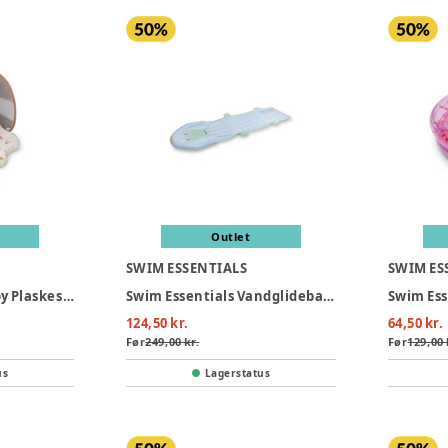
Outlet
SWIM ESSENTIALS
SWIM ES
Swim Essentials Baby Plaskestol Med Skygge - Mermaid Bubbles
Swim Essentials Vandglidebane 550 cm - Crocodile
124,50 kr.
64,50 kr.
Før
249,00 kr.
Før
129,00 
us
Lagerstatus