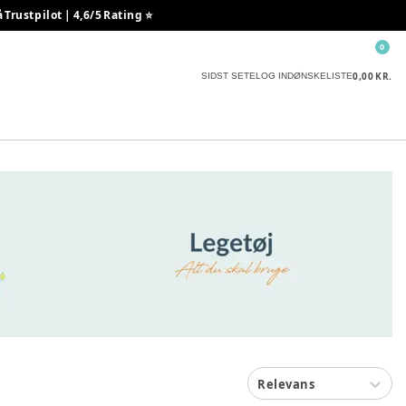
rustpilot | 4,6/5 Rating ⭐️
0
0,00 KR.
SIDST SETE
LOG IND
ØNSKELISTE
Relevans