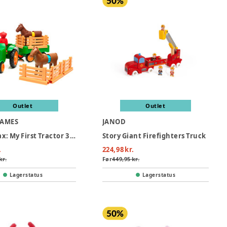
Outlet
Outlet
GAMES
JANOD
SmartMax: My First Tractor 3 (Nordic)
Story Giant Firefighters Truck
.
224,98 kr.
kr.
Før
449,95 kr.
Lagerstatus
Lagerstatus