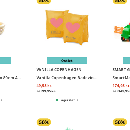
Outlet
VANILLA COPENHAGEN
SMART 
Filibabba Badebassin 80 cm Alfie – Unicorn Shores
Vanilla Copenhagen Badevinger - Neon Hearts
49,98 kr.
174,98 kr
Før
99,95 kr.
Før
349,95 
us
Lagerstatus