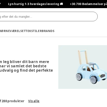

Lyn hurtig 1-3 hverdages levering 🚚
+30.700 Bedømmelser på T
BØRNEVÆRELSET
TEKSTILER
BRANDS
m leg bliver dit barn mere
 har vi samlet det bedste
 udvalg og find det perfekte
f
288
produkter
Vis alle