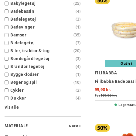
Babylegetøj
(
25
)
Badebassin
(
4
)
Badelegetøj
(
3
)
Badevinger
(
1
)
Bamser
(
35
)
Bidelegetøj
(
3
)
Biler, traktor & tog
(
20
)
Bondegård legetøj
(
3
)
Outlet
Brandbil legetøj
(
4
)
FILIBABBA
Byggeklodser
(
1
)
Bøger og spil
(
10
)
99,98 kr.
Cykler
(
2
)
Før
199,95 kr.
Dukker
(
4
)
Lagerstat
Vis alle
MATERIALE
Nulstil