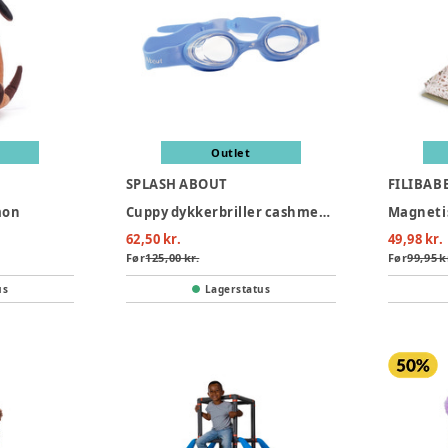
Outlet
SPLASH ABOUT
FILIBAB
mon
Cuppy dykkerbriller cashmere- infant 2-6 years
Magnetisk
62,50 kr.
49,98 kr.
Før
125,00 kr.
Før
99,95 k
us
Lagerstatus