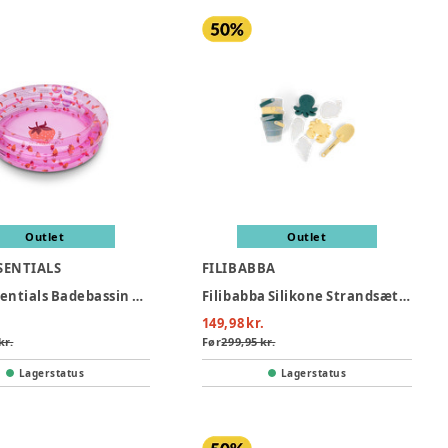
Outlet
Outlet
SENTIALS
FILIBABBA
Swim Essentials Badebassin 60 cm - Strawberry Fields
Filibabba Silikone Strandsæt - Konfetti
149,98 kr.
kr.
Før
299,95 kr.
Lagerstatus
Lagerstatus