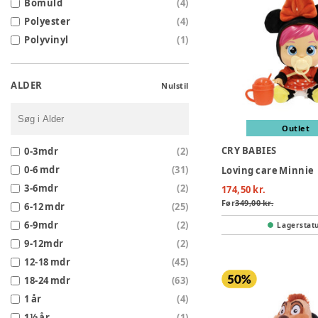
Bomuld
(
4
)
Polyester
(
4
)
Polyvinyl
(
1
)
ALDER
Nulstil
Outlet
CRY BABIES
0-3mdr
(
2
)
0-6 mdr
(
31
)
Loving care Minnie
3-6mdr
(
2
)
174,50 kr.
Før
349,00 kr.
6-12 mdr
(
25
)
6-9mdr
(
2
)
Lagerstat
9-12mdr
(
2
)
12-18 mdr
(
45
)
18-24 mdr
(
63
)
1 år
(
4
)
1½ år
(
1
)