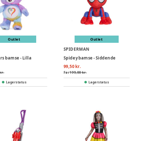
Outlet
Outlet
SPIDERMAN
s bamse - Lilla
Spidey bamse - Siddende
99,50 kr.
kr.
Før
199,00 kr.
Lagerstatus
Lagerstatus