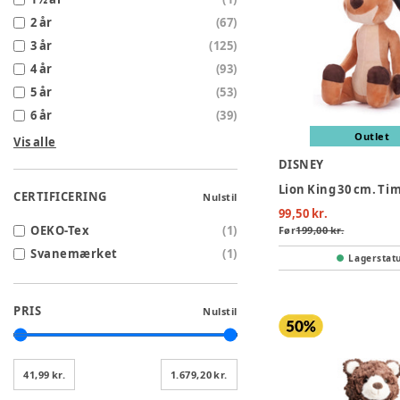
2 år
(
67
)
3 år
(
125
)
4 år
(
93
)
5 år
(
53
)
6 år
(
39
)
Outlet
Vis alle
DISNEY
Lion King 30 cm. Ti
CERTIFICERING
Nulstil
99,50 kr.
OEKO-Tex
(
1
)
Før
199,00 kr.
Svanemærket
(
1
)
Lagerstat
PRIS
Nulstil
41,99 kr.
1.679,20 kr.