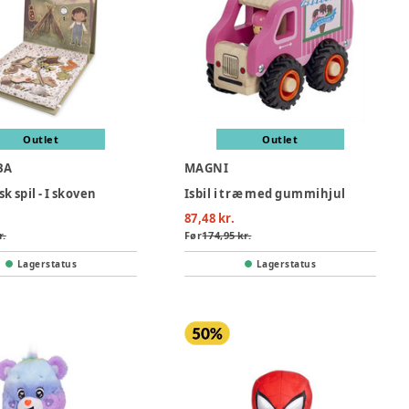
Outlet
Outlet
BA
MAGNI
 spil - I skoven
Isbil i træ med gummihjul
87,48 kr.
r.
Før
174,95 kr.
Lagerstatus
Lagerstatus