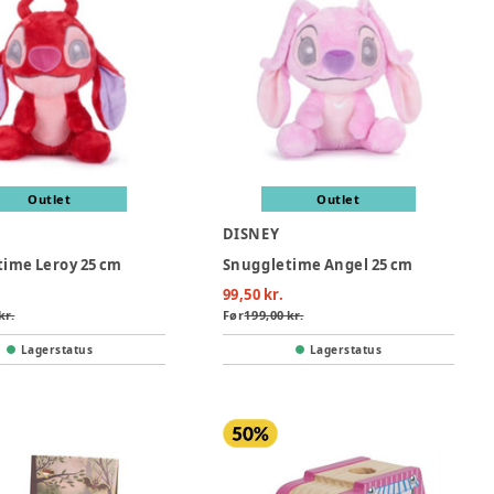
Outlet
Outlet
DISNEY
ime Leroy 25 cm
Snuggletime Angel 25 cm
99,50 kr.
kr.
Før
199,00 kr.
Lagerstatus
Lagerstatus