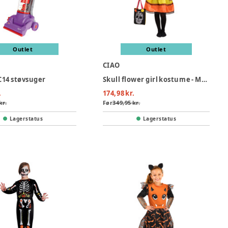
Outlet
Outlet
CIAO
14 støvsuger
Skull flower girl kostume - MULTI
.
174,98 kr.
kr.
Før
349,95 kr.
Lagerstatus
Lagerstatus