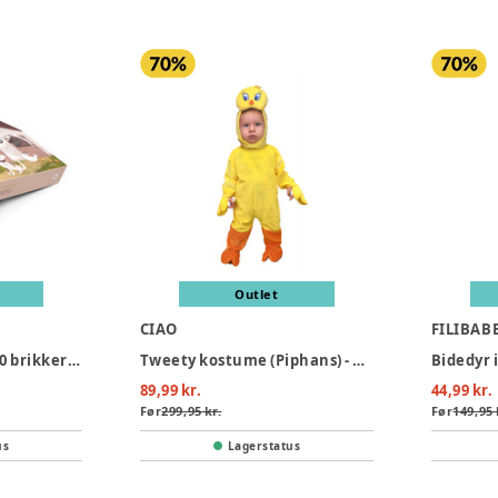
Outlet
CIAO
FILIBAB
Stort puslepil med 30 brikker - Bondegården
Tweety kostume (Piphans) - GUL
89,99 kr.
44,99 kr.
Før
299,95 kr.
Før
149,95 
us
Lagerstatus