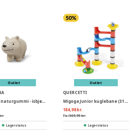
Outlet
Outlet
BA
QUERCETTI
Bidedyr i naturgummi - isbjørnen polly
Migoga Junior kuglebane (31 dele)
184,98 kr.
kr.
Før
369,95 kr.
Lagerstatus
Lagerstatus