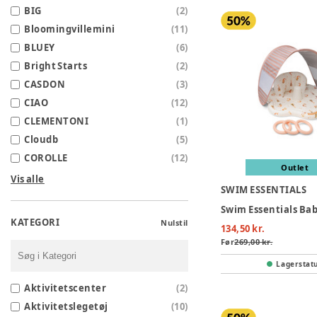
BIG
(
2
)
Bloomingvillemini
(
11
)
BLUEY
(
6
)
Bright Starts
(
2
)
CASDON
(
3
)
CIAO
(
12
)
CLEMENTONI
(
1
)
Cloudb
(
5
)
COROLLE
(
12
)
Outlet
Vis alle
SWIM ESSENTIALS
KATEGORI
Nulstil
134,50 kr.
Før
269,00 kr.
Lagerstat
Aktivitetscenter
(
2
)
Aktivitetslegetøj
(
10
)