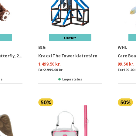
Outlet
BIG
WHL
Bamse bjørn med butterfly, 25 cm
Kraxxl The Tower klatretårn
Care Bear
1.499,50 kr.
99,50 kr.
Før
2.999,00 kr.
Før
199,00 
us
Lagerstatus