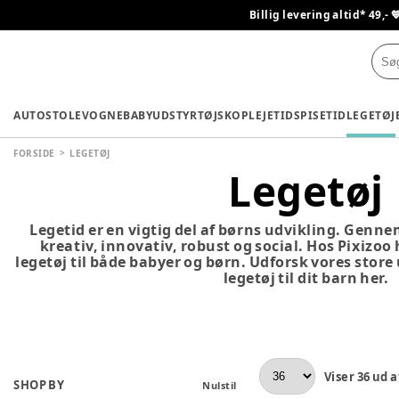
Billig levering altid* 49,- 
AUTOSTOLE
VOGNE
BABYUDSTYR
TØJ
SKO
PLEJETID
SPISETID
LEGETØJ
FORSIDE
LEGETØJ
Legetøj
Legetid er en vigtig del af børns udvikling. Genne
kreativ, innovativ, robust og social. Hos Pixizoo
legetøj til både babyer og børn. Udforsk vores store
legetøj til dit barn her.
Viser
36
ud a
SHOP BY
Nulstil