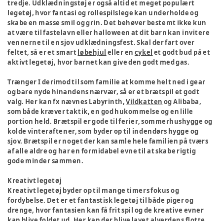
tredje. Udklædningstøj er også altid et meget populært
legetøj, hvor fantasi og rollespilslege kan underholde og
skabe en masse smil og grin. Det behøver bestemt ikke kun
at være til fastelavn eller halloween at dit barn kan invitere
vennerne til en sjov udklædningsfest. Skal der fart over
feltet, så er et smart
løbehjul
eller en
cykel
et godt bud på et
aktivt legetøj, hvor barnet kan give den godt med gas.
Trænger I derimod til som familie at komme helt ned i gear
og bare nyde hinandens nærvær, så er et brætspil et godt
valg. Her kan fx nævnes Labyrinth,
Vildkatten
og Alibaba,
som både kræver taktik, en god hukommelse og en lille
portion held. Brætspil er gode til ferier, sommerhushygge og
kolde vinteraftener, som byder op til indendørs hygge og
sjov. Brætspil er noget der kan samle hele familien på tværs
af alle aldre og har en formidabel evne til at skabe rigtig
gode minder sammen.
Kreativt legetøj
Kreativt legetøj byder op til mange timers fokus og
fordybelse. Det er et fantastisk legetøj til både piger og
drenge, hvor fantasien kan få frit spil og de kreative evner
kan blive foldet ud. Her kan der blive lavet alverdens flotte