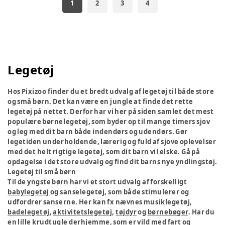
1
2
3
4
Legetøj
Hos Pixizoo finder du et bredt udvalg af legetøj til både store
og små børn. Det kan være en jungle at finde det rette
legetøj på nettet. Derfor har vi her på siden samlet det mest
populære børnelegetøj, som byder op til mange timers sjov
og leg med dit barn både indendørs og udendørs. Gør
legetiden underholdende, lærerig og fuld af sjove oplevelser
med det helt rigtige legetøj, som dit barn vil elske. Gå på
opdagelse i det store udvalg og find dit barns nye yndlingstøj.
Legetøj til små børn
Til de yngste børn har vi et stort udvalg af forskelligt
babylegetøj
og sanselegetøj, som både stimulerer og
udfordrer sanserne. Her kan fx nævnes musiklegetøj,
badelegetøj
,
aktivitetslegetøj
,
tøjdyr
og
børnebøger
. Har du
en lille krudtugle derhjemme, som er vild med fart og