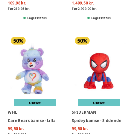
109,98 kr.
1.499,50 kr.
Før
219,95 kr.
Før
2.999,00 kr.
Lagerstatus
Lagerstatus
Outlet
Outlet
WHL
SPIDERMAN
Care Bears bamse - Lilla
Spidey bamse - Siddende
99,50 kr.
99,50 kr.