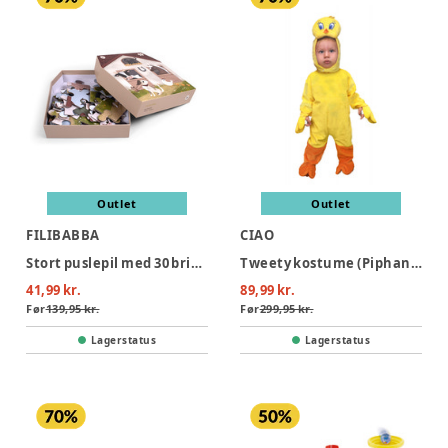
Outlet
Outlet
FILIBABBA
CIAO
Stort puslepil med 30 brikker - Bondegården
Tweety kostume (Piphans) - GUL
41,99 kr.
89,99 kr.
Før
139,95 kr.
Før
299,95 kr.
Lagerstatus
Lagerstatus