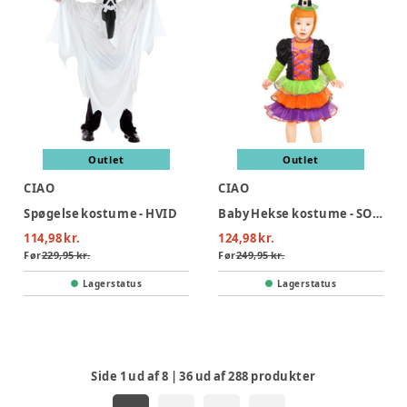
Outlet
Outlet
CIAO
CIAO
Spøgelse kostume - HVID
Baby Hekse kostume - SORT
114,98 kr.
124,98 kr.
Før
229,95 kr.
Før
249,95 kr.
Lagerstatus
Lagerstatus
Side
1
ud af
8
|
36
ud af
288
produkter