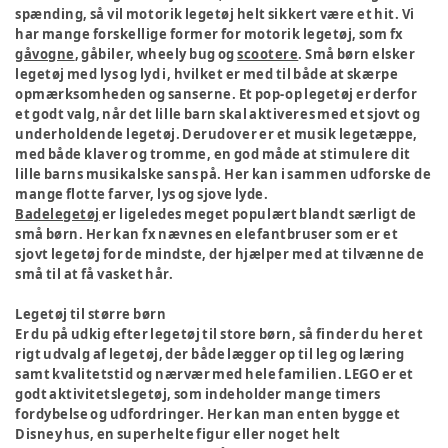
spænding, så vil motorik legetøj helt sikkert være et hit. Vi
har mange forskellige former for motorik legetøj, som fx
gåvogne
, gåbiler, wheely bug og
scootere
. Små børn elsker
legetøj med lys og lyd i, hvilket er med til både at skærpe
opmærksomheden og sanserne. Et pop-op legetøj er derfor
et godt valg, når det lille barn skal aktiveres med et sjovt og
underholdende legetøj. Derudover er et musik legetæppe,
med både klaver og tromme, en god måde at stimulere dit
lille barns musikalske sans på. Her kan i sammen udforske de
mange flotte farver, lys og sjove lyde.
Badelegetøj
er ligeledes meget populært blandt særligt de
små børn. Her kan fx nævnes en elefantbruser som er et
sjovt legetøj for de mindste, der hjælper med at tilvænne de
små til at få vasket hår.
Legetøj til større børn
Er du på udkig efter legetøj til store børn, så finder du her et
rigt udvalg af legetøj, der både lægger op til leg og læring
samt kvalitetstid og nærvær med hele familien. LEGO er et
godt aktivitetslegetøj, som indeholder mange timers
fordybelse og udfordringer. Her kan man enten bygge et
Disney hus, en superhelte figur eller noget helt