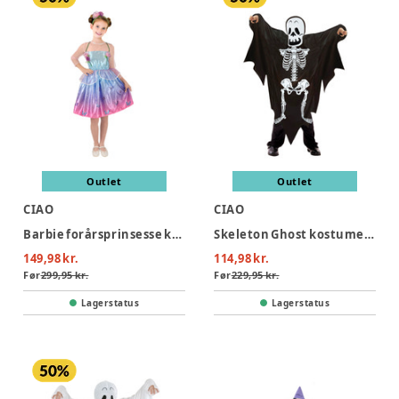
Outlet
Outlet
CIAO
CIAO
Barbie forårsprinsesse kostume - MULTI
Skeleton Ghost kostume - SORT
149,98 kr.
114,98 kr.
Før
299,95 kr.
Før
229,95 kr.
Lagerstatus
Lagerstatus