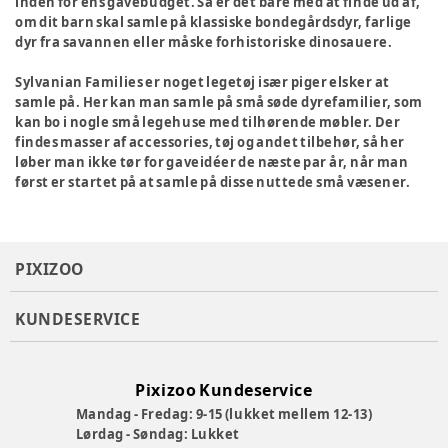
inden for ens gavebudget. Så er det bare med at finde ud af,
om dit barn skal samle på klassiske bondegårdsdyr, farlige
dyr fra savannen eller måske forhistoriske dinosauere.
Sylvanian Families er noget legetøj især piger elsker at
samle på. Her kan man samle på små søde dyrefamilier, som
kan bo i nogle små legehuse med tilhørende møbler. Der
findes masser af accessories, tøj og andet tilbehør, så her
løber man ikke tør for gaveidéer de næste par år, når man
først er startet på at samle på disse nuttede små væsener.
PIXIZOO
KUNDESERVICE
Pixizoo Kundeservice
Mandag - Fredag: 9-15 (lukket mellem 12-13)
Lørdag - Søndag: Lukket