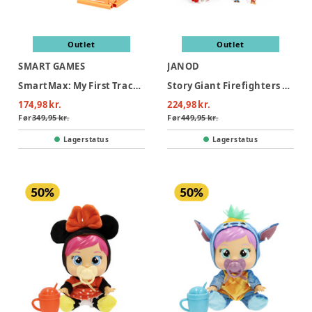
Outlet
Outlet
SMART GAMES
JANOD
SmartMax: My First Tractor 3 (Nordic)
Story Giant Firefighters Truck
174,98 kr.
224,98 kr.
Før
349,95 kr.
Før
449,95 kr.
Lagerstatus
Lagerstatus