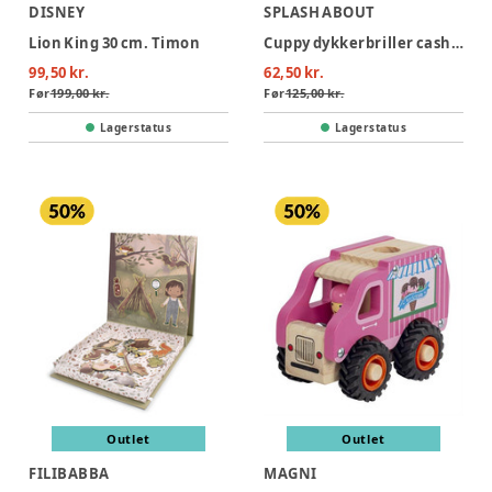
DISNEY
SPLASH ABOUT
Lion King 30 cm. Timon
Cuppy dykkerbriller cashmere- infant 2-6 years
99,50 kr.
62,50 kr.
Før
199,00 kr.
Før
125,00 kr.
Lagerstatus
Lagerstatus
Outlet
Outlet
FILIBABBA
MAGNI