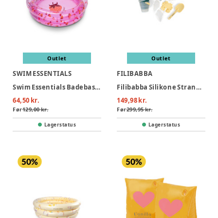
Outlet
Outlet
SWIM ESSENTIALS
FILIBABBA
Swim Essentials Badebassin 60 cm - Strawberry Fields
Filibabba Silikone Strandsæt - Konfetti
64,50 kr.
149,98 kr.
Før
129,00 kr.
Før
299,95 kr.
Lagerstatus
Lagerstatus