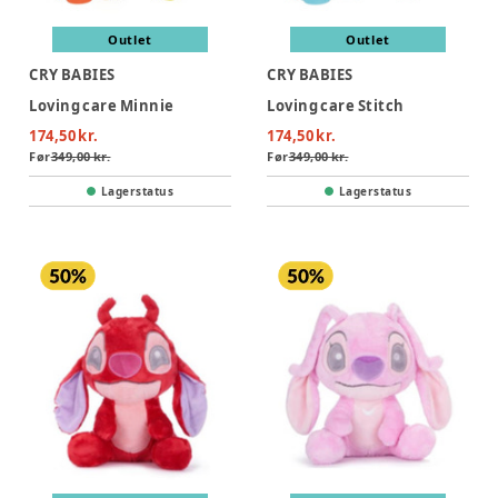
Outlet
Outlet
CRY BABIES
CRY BABIES
Loving care Minnie
Loving care Stitch
174,50 kr.
174,50 kr.
Før
349,00 kr.
Før
349,00 kr.
Lagerstatus
Lagerstatus