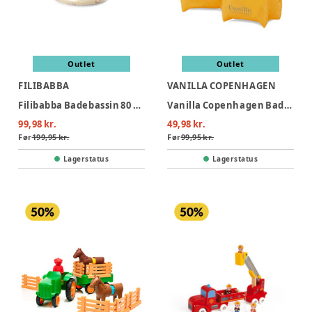
Outlet
Outlet
FILIBABBA
VANILLA COPENHAGEN
Filibabba Badebassin 80 cm Alfie – Unicorn Shores
Vanilla Copenhagen Badevinger - Neon Hearts
99,98 kr.
49,98 kr.
Før
199,95 kr.
Før
99,95 kr.
Lagerstatus
Lagerstatus