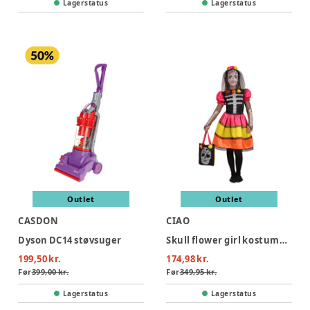
Lagerstatus
Lagerstatus
Outlet
Outlet
CASDON
CIAO
Dyson DC14 støvsuger
Skull flower girl kostume - MULTI
199,50 kr.
174,98 kr.
Før
399,00 kr.
Før
349,95 kr.
Lagerstatus
Lagerstatus