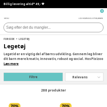
Billig levering altid* 49,- 💙
0
0,00 KR.
MENU
LOG IND
ØNSKELISTE
FORSIDE
LEGETØJ
Legetøj
Legetid er en vigtig del af børns udvikling. Gennem leg bliver
dit barn mere kreativ, innovativ, robust og social. Hos Pixizoo
har vi samlet det bedste legetøj til både babyer og børn.
Læs mere
Udforsk vores store udvalg og find det perfekte legetøj til dit
barn her.
Filtre
Relevans
288 produkter