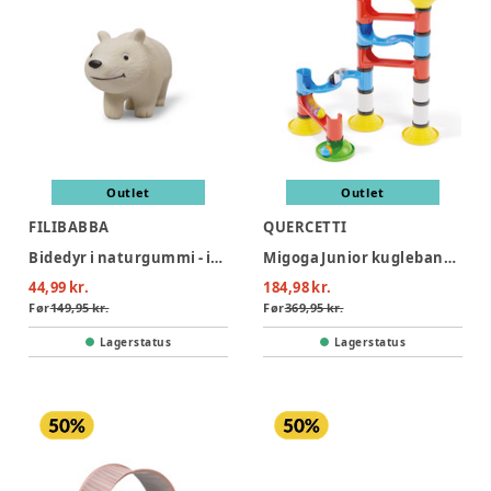
Outlet
Outlet
FILIBABBA
QUERCETTI
Bidedyr i naturgummi - isbjørnen polly
Migoga Junior kuglebane (31 dele)
44,99 kr.
184,98 kr.
Før
149,95 kr.
Før
369,95 kr.
Lagerstatus
Lagerstatus