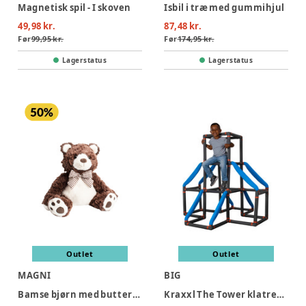
Magnetisk spil - I skoven
Isbil i træ med gummihjul
49,98 kr.
87,48 kr.
Før
99,95 kr.
Før
174,95 kr.
Lagerstatus
Lagerstatus
Outlet
Outlet
MAGNI
BIG
Bamse bjørn med butterfly, 25 cm
Kraxxl The Tower klatretårn