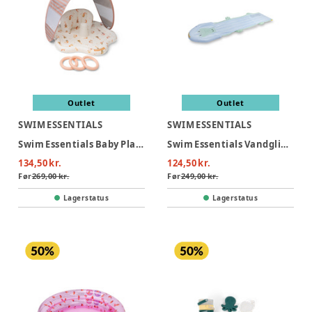
Outlet
Outlet
SWIM ESSENTIALS
SWIM ESSENTIALS
Swim Essentials Baby Plaskestol Med Skygge - Mermaid Bubbles
Swim Essentials Vandglidebane 550 cm - Crocodile
134,50 kr.
124,50 kr.
Før
269,00 kr.
Før
249,00 kr.
Lagerstatus
Lagerstatus