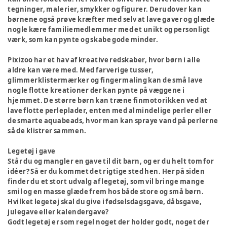
tegninger, malerier, smykker og figurer. Derudover kan
børnene også prøve kræfter med selv at lave gaver og glæde
nogle kære familiemedlemmer med et unikt og personligt
værk, som kan pynte og skabe gode minder.
Pixizoo har et hav af kreative redskaber, hvor børn i alle
aldre kan være med. Med farverige tusser,
glimmerklistermærker og fingermaling kan de små lave
nogle flotte kreationer der kan pynte på væggene i
hjemmet. De større børn kan træne finmotorikken ved at
lave flotte perleplader, enten med almindelige perler eller
de smarte aquabeads, hvor man kan spraye vand på perlerne
så de klistrer sammen.
Legetøj i gave
Står du og mangler en gave til dit barn, og er du helt tom for
idéer? Så er du kommet det rigtige sted hen. Her på siden
finder du et stort udvalg af legetøj, som vil bringe mange
smil og en masse glæde frem hos både store og små børn.
Hvilket legetøj skal du give i fødselsdagsgave, dåbsgave,
julegave eller kalendergave?
Godt legetøj er som regel noget der holder godt, noget der