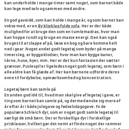
kan underholde i mange timer samt noget, som barnet både
kan lege med selv og sammen med andre.
En god gaveidé, som kan holde i mange år, og som barnet kan
vokse med, er en
By klipklap folde sofa
. Her er der både
mulighed for at bruge den som en tumlemadras, hvor man
kan hoppe rundt og bruge en masse energi. Den kan også
bruges til at slappe af på, læse en bog og bare komme helt
ned i gear. Noget andet godt legetøj som byder på mange
timers leg, er byggeklodser, hvor man kan bygge baner,
tårne, huse, byer, mm. Her er det kun fantasien der sætter
grænser. Puslespil er ligeledes noget godt legetøj, som børn i
alle aldre kan få glæde af. Her kan børnene udfordre deres
evne til fordybelse, opmærksomhed og koncentration.
Legetøj børn kan samle på
En anden god idé til, hvad man skal give af legetøj i gave, er
ting som barnet kan samle på, og dermed ønske sig mere af
år efter år i både julegave og fødselsdagsgave. Fx de
populære Schleich dyr, som er noget godt samle legetøj til
særligt de små børn. Der er forskellige dyr i forskellige
prisklasser, hvilket gør det nemt at finde noget der rammer