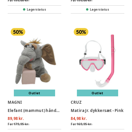
Før
199,00 kr.
Før
199,00 kr.
Lagerstatus
Lagerstatus
Outlet
Outlet
MAGNI
CRUZ
Elefant (mammut) hånddukke 25 cm.
Matira Jr. dykkersæt - Pink
89,98 kr.
84,98 kr.
Før
179,95 kr.
Før
169,95 kr.