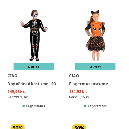
Outlet
Outlet
CIAO
CIAO
Day of dead kostume - SORT
Flagermuskostume
149,98 kr.
134,98 kr.
Før
299,95 kr.
Før
269,95 kr.
Lagerstatus
Lagerstatus