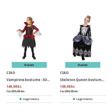
Outlet
Outlet
CIAO
CIAO
Vampiress kostume - SORT/RØD
Skeleton Queen kostume - SORT
149,98 kr.
149,98 kr.
Før
299,95 kr.
Før
299,95 kr.
Lagerstatus
Lagerstatus