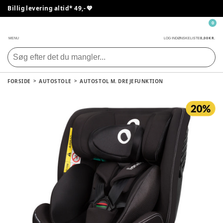
Billig levering altid* 49,- 💙
0
0,00 KR.
MENU
LOG IND
ØNSKELISTE
FORSIDE
AUTOSTOLE
AUTOSTOL M. DREJEFUNKTION