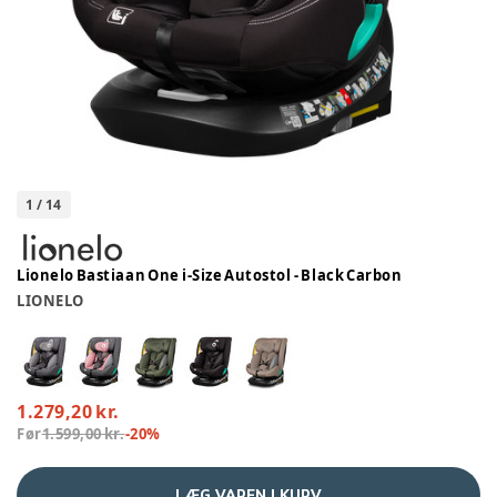
1
/
14
Lionelo Bastiaan One i-Size Autostol - Black Carbon
LIONELO
1.279,20 kr.
Før
1.599,00 kr.
-
20
%
LÆG VAREN I KURV