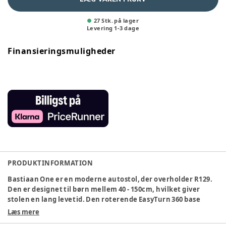
27 Stk. på lager
Levering
1
-
3
dage
Finansieringsmuligheder
PRODUKTINFORMATION
Bastiaan One er en moderne autostol, der overholder R129.
Den er designet til børn mellem 40 - 150cm, hvilket giver
stolen en lang levetid. Den roterende EasyTurn 360 base
letter den daglige brug, hvilket gør det nemmere og
Læs mere
hurtigere når du skal spænde dit barn ind og ud af sædet.