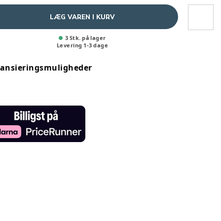
LÆG VAREN I KURV
3 Stk. på lager
Levering
1
-
3
dage
nansieringsmuligheder