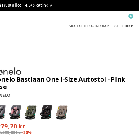
rustpilot | 4,6/5 Rating ⭐️
0
0,00 KR.
SIDST SETE
LOG IND
ØNSKELISTE
onelo Bastiaan One i-Size Autostol - Pink
se
NELO
279,20 kr.
1.599,00 kr.
-
20
%