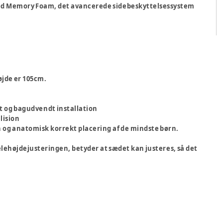
ed Memory Foam, det avancerede sidebeskyttelsessystem
øjde er 105cm.
t og bagudvendt installation
lision
 og anatomisk korrekt placering af de mindste børn.
lehøjdejusteringen, betyder at sædet kan justeres, så det