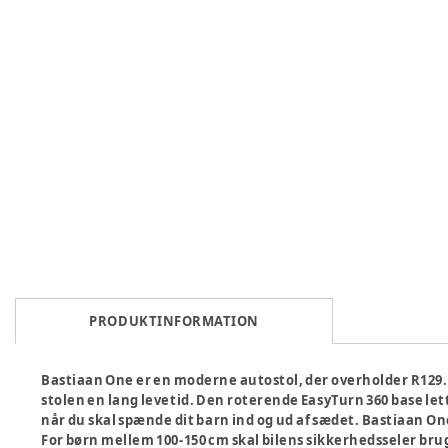
PRODUKTINFORMATION
Bastiaan One er en moderne autostol, der overholder R129. D
stolen en lang levetid. Den roterende EasyTurn 360 base le
når du skal spænde dit barn ind og ud af sædet. Bastiaan On
For børn mellem 100-150 cm skal bilens sikkerhedsseler bru