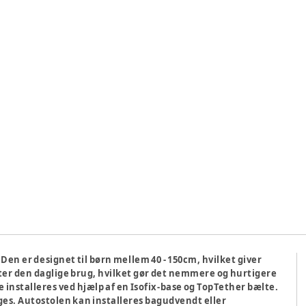
en er designet til børn mellem 40 - 150cm, hvilket giver
tter den daglige brug, hvilket gør det nemmere og hurtigere
e installeres ved hjælp af en Isofix-base og TopTether bælte.
ges. Autostolen kan installeres bagudvendt eller