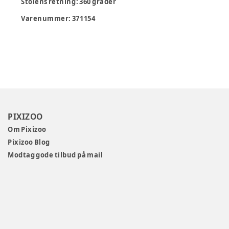
Stolens retning
:
360 grader
Varenummer:
371154
PIXIZOO
Om Pixizoo
Pixizoo Blog
Modtag gode tilbud på mail