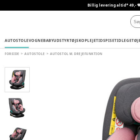
Billig levering altid* 49,- 
AUTOSTOLE
VOGNE
BABYUDSTYR
TØJ
SKO
PLEJETID
SPISETID
LEGETØJ
FORSIDE
AUTOSTOLE
AUTOSTOL M. DREJEFUNKTION