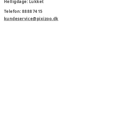
Helligdage: Lukket
Telefon: 88 88 74 15
kundeservice@pixizoo.dk