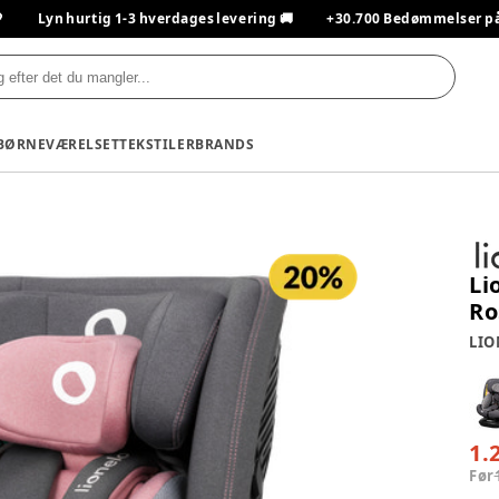

Lyn hurtig 1-3 hverdages levering 🚚
+30.700 Bedømmelser på T
BØRNEVÆRELSET
TEKSTILER
BRANDS
Li
Ro
LIO
1.
Før