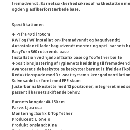
fremadvendt. Barnets sikkerhed sikres af nakkestøtten m
og den glasfiberforstærkede base.
Specifikationer
:
4-i-1 fra 40 til 150cm
RWF og FWF installation (fremadvendt og bagudvendt)
Autostolen tillader bagudvendt montering op til barnets h
EasyTurn 360 roterende base
Installation ved hjælp af Isofix base og TopTether bælte
4-positions justering af ryglænets hældning til fremadvend
Avanceret sidebeskyttelse beskytter barnet i tilfælde af kol
Reduktionspude med Dri-seat system sikrer god ventilation
Selve sædet er foret med EPE-skum
Justerbar nakkestøtte med 13 positioner, integreret med se
passer til barnets skiftende behov.
Barnets længde
:
40-150 cm
Farve
:
Ljusrosa
Montering
:
Isofix & Top Tether
Producent
:
Lionelo
Produktionsland
:
Kina