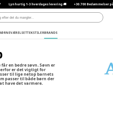

Lyn hurtig 1-3 hverdages levering 🚚
+30.700 Bedømmelser på T
BØRNEVÆRELSET
TEKSTILER
BRANDS
p
e får en bedre søvn. Søvn er
erfor er det vigtigt for
ser til lige netop barnets
m passer til både børn der
 at have det varmere.