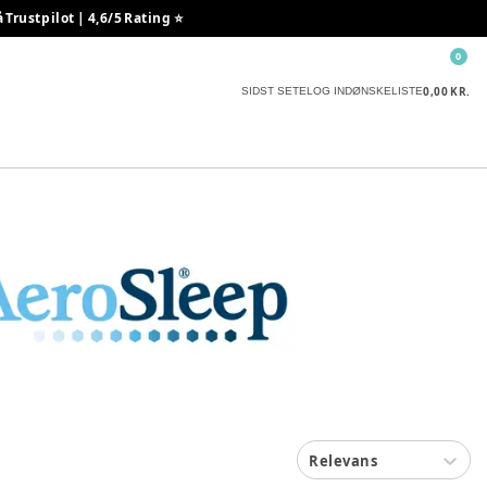
rustpilot | 4,6/5 Rating ⭐️
0
0,00 KR.
SIDST SETE
LOG IND
ØNSKELISTE
Relevans