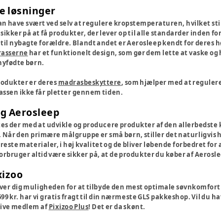
e løsninger
n have svært ved selv at regulere kropstemperaturen, hvilket stil
ikker på at få produkter, der lever op til alle standarder inden for
 til nybagte forældre. Blandt andet er Aerosleep kendt for deres 
asserne
har et funktionelt design, som gør dem lette at vaske og h
 nyfødte børn.
rodukter er deres
madrasbeskyttere
, som hjælper med at reguler
assen ikke får pletter gennem tiden.
og Aerosleep
s der med at udvikle og producere produkter af den allerbedste kva
 Når den primære målgruppe er små børn, stiller det naturligvis h
kreste materialer, i høj kvalitet og de bliver løbende forbedret for 
rbruger altid være sikker på, at de produkter du køber af Aerosle
xizoo
ver dig muligheden for at tilbyde den mest optimale søvnkomfort til
699 kr. har vi gratis fragt til din nærmeste GLS pakkeshop. Vil du 
blive medlem af
Pixizoo Plus
! Det er da skønt.