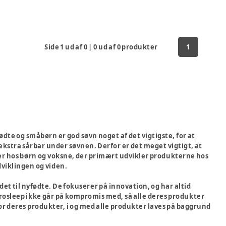
Side
1
ud af
0
|
0
ud af
0
produkter
1
dte og småbørn er god søvn noget af det vigtigste, for at
ekstra sårbar under søvnen. Derfor er det meget vigtigt, at
sser hos børn og voksne, der primært udvikler produkterne hos
udviklingen og viden.
et til nyfødte. De fokuserer på innovation, og har altid
erosleep ikke går på kompromis med, så alle deres produkter
for deres produkter, i og med alle produkter laves på baggrund