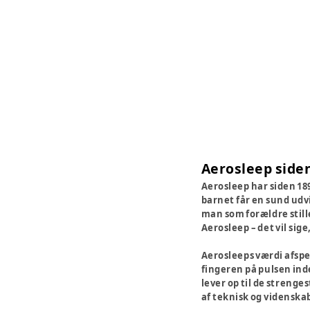
Aerosleep side
Aerosleep har siden 189
barnet får en sund udvi
man som forældre still
Aerosleep – det vil sig
Aerosleeps værdi afspej
fingeren på pulsen ind
lever op til de strenge
af teknisk og videnska