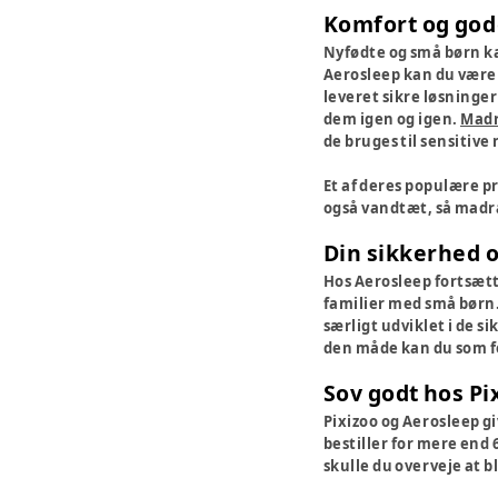
Komfort og god
Nyfødte og små børn ka
Aerosleep kan du være s
leveret sikre løsninger
dem igen og igen.
Madr
de bruges til sensitive
Et af deres populære p
også vandtæt, så madr
Din sikkerhed 
Hos Aerosleep fortsætte
familier med små børn.
særligt udviklet i de si
den måde kan du som fo
Sov godt hos Pi
Pixizoo og Aerosleep gi
bestiller for mere end 
skulle du overveje at 