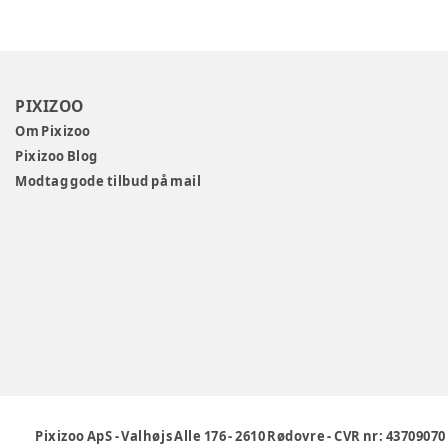
PIXIZOO
Om Pixizoo
Pixizoo Blog
Modtag gode tilbud på mail
Pixizoo ApS
-
Valhøjs Alle 176
-
2610 Rødovre
-
CVR nr: 43709070