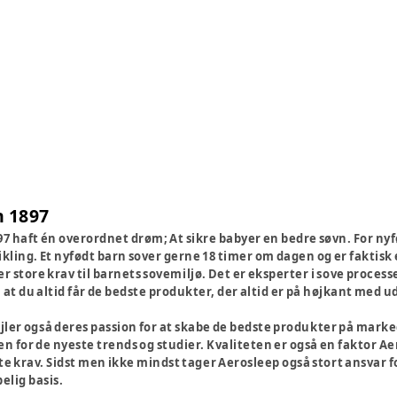
n 1897
7 haft én overordnet drøm; At sikre babyer en bedre søvn. For nyfø
kling. Et nyfødt barn sover gerne 18 timer om dagen og er faktisk 
er store krav til barnets sovemiljø. Det er eksperter i sove proce
e, at du altid får de bedste produkter, der altid er på højkant med 
ler også deres passion for at skabe de bedste produkter på marked
en for de nyeste trends og studier. Kvaliteten er også en faktor A
ste krav. Sidst men ikke mindst tager Aerosleep også stort ansvar 
belig basis.