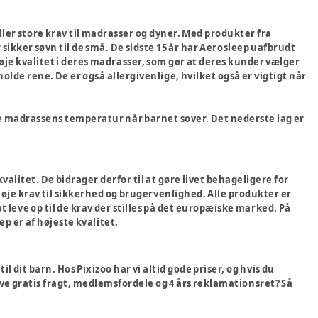
ler store krav til madrasser og dyner. Med produkter fra
 sikker søvn til de små. De sidste 15 år har Aerosleep uafbrudt
høje kvalitet i deres madrasser, som gør at deres kunder vælger
olde rene. De er også allergivenlige, hvilket også er vigtigt når
e madrassens temperatur når barnet sover. Det nederste lag er
litet. De bidrager derfor til at gøre livet behageligere for
øje krav til sikkerhed og brugervenlighed. Alle produkter er
at leve op til de krav der stilles på det europæiske marked. På
ep er af højeste kvalitet.
 dit barn. Hos Pixizoo har vi altid gode priser, og hvis du
have gratis fragt, medlemsfordele og 4 års reklamationsret? Så