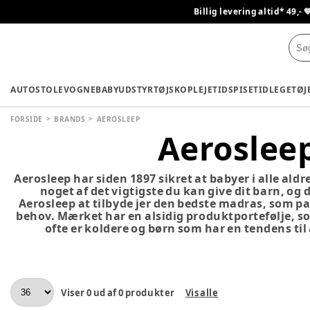
Billig levering altid* 49,- 
AUTOSTOLE
VOGNE
BABYUDSTYR
TØJ
SKO
PLEJETID
SPISETID
LEGETØJ
FORSIDE
BRANDS
AEROSLEEP
Aeroslee
Aerosleep har siden 1897 sikret at babyer i alle aldr
noget af det vigtigste du kan give dit barn, og d
Aerosleep at tilbyde jer den bedste madras, som pas
behov. Mærket har en alsidig produktportefølje, so
ofte er koldere og børn som har en tendens til
Viser
0
ud af
0
produkter
Vis alle