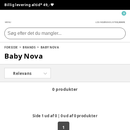
Billig levering altid* 49,- 💙
0
0,00 KR.
MENU
LOG IND
ØNSKELISTE
FORSIDE
BRANDS
BABY NOVA
Baby Nova
Relevans
0 produkter
Side
1
ud af
0
|
0
ud af
0
produkter
1