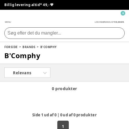
Billig levering altid* 49,- 💙
0
0,00 KR.
MENU
LOG IND
ØNSKELISTE
FORSIDE
BRANDS
B'COMPHY
B'Comphy
Relevans
0 produkter
Side
1
ud af
0
|
0
ud af
0
produkter
1