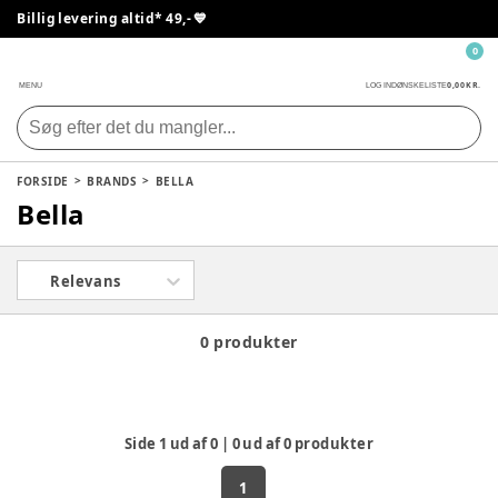
Billig levering altid* 49,- 💙
0
0,00 KR.
MENU
LOG IND
ØNSKELISTE
FORSIDE
BRANDS
BELLA
Bella
Relevans
0 produkter
Side
1
ud af
0
|
0
ud af
0
produkter
1