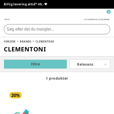
Billig levering altid* 49,- 💙
0
0,00 KR.
MENU
LOG IND
ØNSKELISTE
FORSIDE
BRANDS
CLEMENTONI
CLEMENTONI
Filtre
Relevans
1 produkter