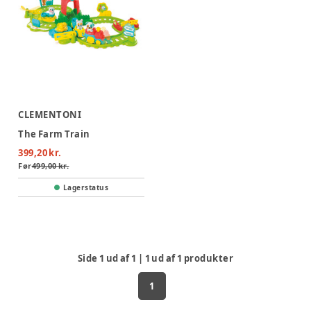
CLEMENTONI
The Farm Train
399,20 kr.
Før
499,00 kr.
Lagerstatus
Side
1
ud af
1
|
1
ud af
1
produkter
1