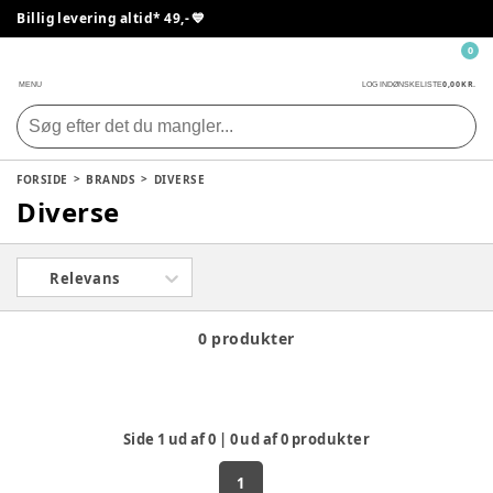
Billig levering altid* 49,- 💙
0
0,00 KR.
MENU
LOG IND
ØNSKELISTE
FORSIDE
BRANDS
DIVERSE
Diverse
Relevans
0 produkter
Side
1
ud af
0
|
0
ud af
0
produkter
1