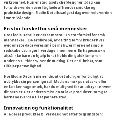
virksomhed. Hun er stadig selv chefdesigner. I dag kan
forældre verden over få glæde af hendes smukke og
praktiske design. Elodie Details sælges i dag over hele verden
i mere 35 lande.
En stor forskel for små mennesker
Hos Elodie Details er deres motto: ”En stor forskel for små
mennesker”. De er sikre på, at de ting som vi bruger hver
evig eneste dag i vores små børns liv, er mere end simple
redskaber, som gør hverdagen nemmere. En hagesmæk er
altså ikke bare en hjælp for at holde din guldklump ren
under en til tider svinende middag. Det er tilbehør, som
tilføjer personlighed.
Hos Elodie Details mener de, at det aldrig er for tidligt at
udtrykke sin personlige stil. Med en smuk pusletaske eller
en lækker hagesmæk, har du mulighed for at udtrykke hvem
dit barn er. Det er deres mission at lave produkter, som gør
børnenes verden til et pænere sted.
Innovation og funktionalitet
Alle deres produkter bliver designet efter to grundsten: