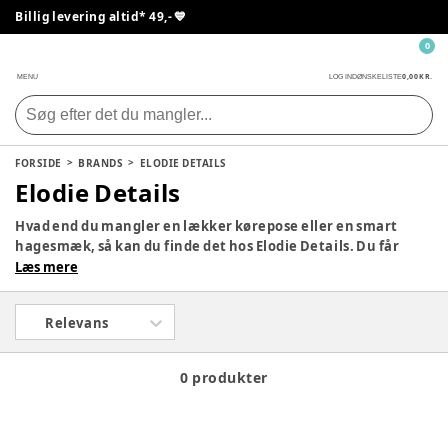
Billig levering altid* 49,- 💙
0
0,00 KR.
MENU
LOG IND
ØNSKELISTE
FORSIDE
BRANDS
ELODIE DETAILS
Elodie Details
Hvad end du mangler en lækker kørepose eller en smart
hagesmæk, så kan du finde det hos Elodie Details. Du får
både funktionalitet og smukt design, uden du skal gå på
Læs mere
kompromis med nogle af delene. Vi har samlet et stort
udvalg af de lækre produkter fra Elodie Details.
Relevans
0 produkter