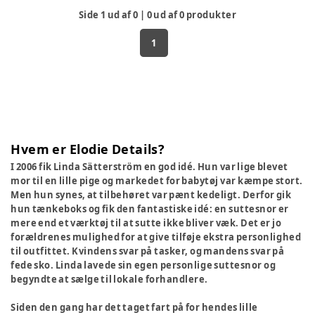
Side
1
ud af
0
|
0
ud af
0
produkter
1
Hvem er Elodie Details?
I 2006 fik Linda Sätterström en god idé. Hun var lige blevet
mor til en lille pige og markedet for babytøj var kæmpe stort.
Men hun synes, at tilbehøret var pænt kedeligt. Derfor gik
hun tænkeboks og fik den fantastiske idé: en suttesnor er
mere end et værktøj til at sutte ikke bliver væk. Det er jo
forældrenes mulighed for at give tilføje ekstra personlighed
til outfittet. Kvindens svar på tasker, og mandens svar på
fede sko. Linda lavede sin egen personlige suttesnor og
begyndte at sælge til lokale forhandlere.
Siden den gang har det taget fart på for hendes lille