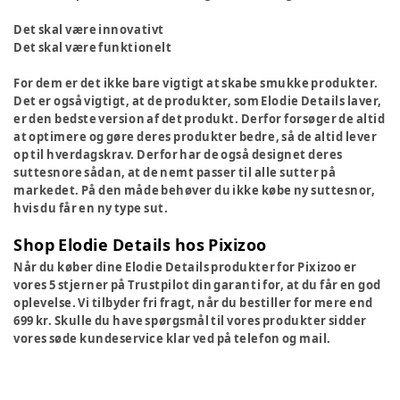
Det skal være innovativt
Det skal være funktionelt
For dem er det ikke bare vigtigt at skabe smukke produkter.
Det er også vigtigt, at de produkter, som Elodie Details laver,
er den bedste version af det produkt. Derfor forsøger de altid
at optimere og gøre deres produkter bedre, så de altid lever
op til hverdagskrav. Derfor har de også designet deres
suttesnore sådan, at de nemt passer til alle sutter på
markedet. På den måde behøver du ikke købe ny suttesnor,
hvis du får en ny type sut.
Shop Elodie Details hos Pixizoo
Når du køber dine Elodie Details produkter for Pixizoo er
vores 5 stjerner på Trustpilot din garanti for, at du får en god
oplevelse. Vi tilbyder fri fragt, når du bestiller for mere end
699 kr. Skulle du have spørgsmål til vores produkter sidder
vores søde kundeservice klar ved på telefon og mail.