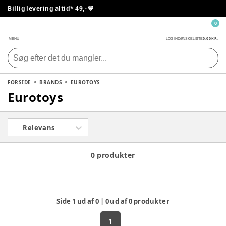
Billig levering altid* 49,- 💙
0
0,00 KR.
MENU
LOG IND
ØNSKELISTE
FORSIDE
BRANDS
EUROTOYS
Eurotoys
Relevans
0 produkter
Side
1
ud af
0
|
0
ud af
0
produkter
1