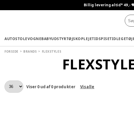
Billig levering altid* 49,- 
AUTOSTOLE
VOGNE
BABYUDSTYR
TØJ
SKO
PLEJETID
SPISETID
LEGETØJ
FORSIDE
BRANDS
FLEXSTYLES
FLEXSTYL
Viser
0
ud af
0
produkter
Vis alle