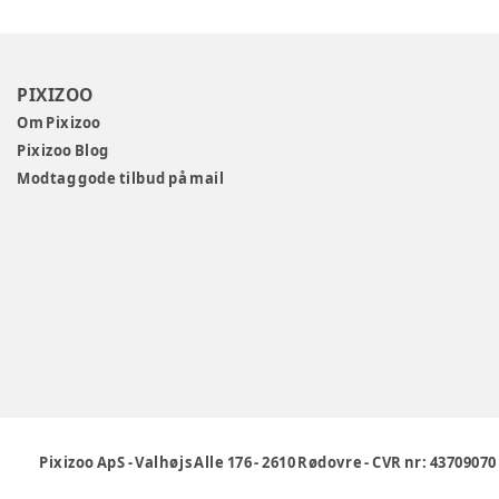
PIXIZOO
Om Pixizoo
Pixizoo Blog
Modtag gode tilbud på mail
Pixizoo ApS
-
Valhøjs Alle 176
-
2610 Rødovre
-
CVR nr: 43709070