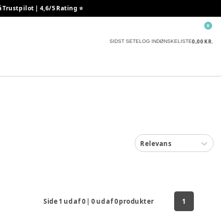
rustpilot | 4,6/5 Rating ⭐️
0
0,00 KR.
SIDST SETE
LOG IND
ØNSKELISTE
Relevans
Side
1
ud af
0
|
0
ud af
0
produkter
1