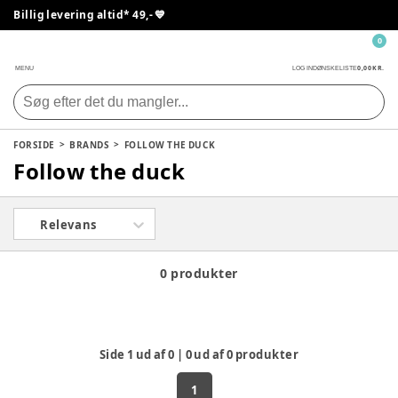
Billig levering altid* 49,- 💙
0
0,00 KR.
MENU
LOG IND
ØNSKELISTE
FORSIDE
BRANDS
FOLLOW THE DUCK
Follow the duck
Relevans
0 produkter
Side
1
ud af
0
|
0
ud af
0
produkter
1