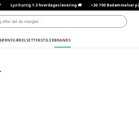

Lyn hurtig 1-3 hverdages levering 🚚
+30.700 Bedømmelser på T
BØRNEVÆRELSET
TEKSTILER
BRANDS
R