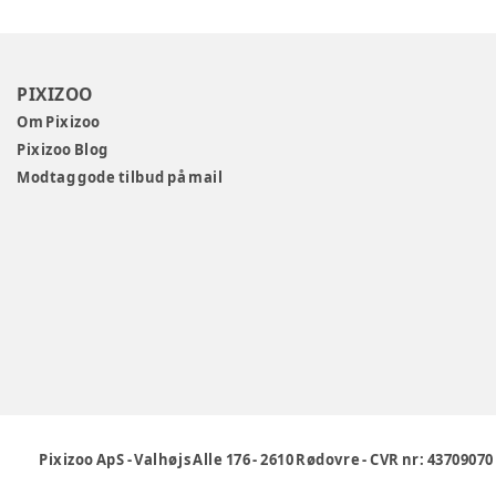
PIXIZOO
Om Pixizoo
Pixizoo Blog
Modtag gode tilbud på mail
Pixizoo ApS
-
Valhøjs Alle 176
-
2610 Rødovre
-
CVR nr: 43709070