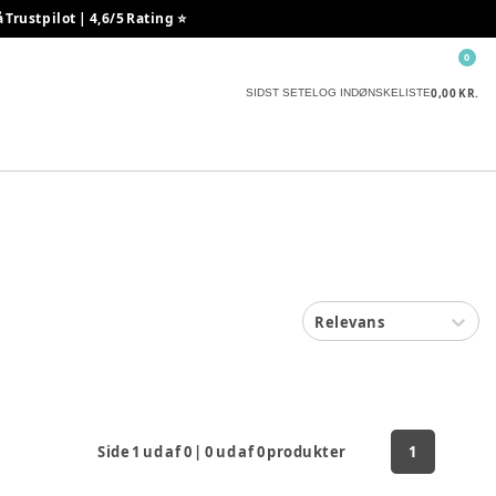
rustpilot | 4,6/5 Rating ⭐️
0
0,00 KR.
SIDST SETE
LOG IND
ØNSKELISTE
Relevans
Side
1
ud af
0
|
0
ud af
0
produkter
1