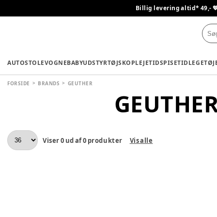
Billig levering altid* 49,- 
AUTOSTOLE
VOGNE
BABYUDSTYR
TØJ
SKO
PLEJETID
SPISETID
LEGETØJ
FORSIDE
BRANDS
GEUTHER
GEUTHE
Viser
0
ud af
0
produkter
Vis alle